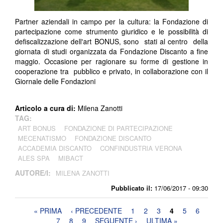
Partner aziendali in campo per la cultura: la Fondazione di
partecipazione come strumento giuridico e le possibilità di
defiscalizzazione dell'art BONUS, sono stati al centro della
giornata di studi organizzata da Fondazione Discanto a fine
maggio. Occasione per ragionare su forme di gestione in
cooperazione tra pubblico e privato, in collaborazione con il
Giornale delle Fondazioni
Articolo a cura di:
Milena Zanotti
TAG:
ART BONUS
FONDAZIONE DI PARTECIPAZIONE
MECENATISMO
FONDAZIONE DISCANTO
ACCADEMIA DISCANTO
CONFINDUSTRIA VERONA
ALES SPA
MIBACT
AUTORE/I:
MILENA ZANOTTI
Pubblicato il:
17/06/2017 - 09:30
Pagine
« PRIMA
‹ PRECEDENTE
1
2
3
4
5
6
7
8
9
SEGUENTE ›
ULTIMA »