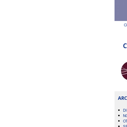
C
C
ARC
D
N
O
S