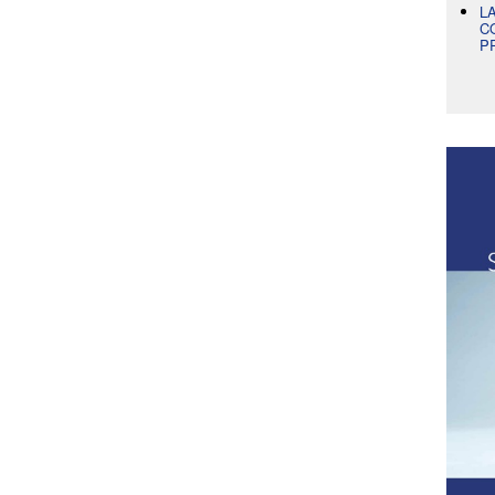
L
C
P