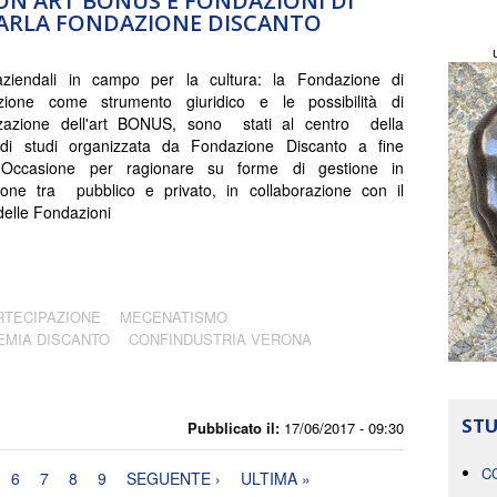
N ART BONUS E FONDAZIONI DI
PARLA FONDAZIONE DISCANTO
aziendali in campo per la cultura: la Fondazione di
azione come strumento giuridico e le possibilità di
izzazione dell'art BONUS, sono stati al centro della
 di studi organizzata da Fondazione Discanto a fine
Occasione per ragionare su forme di gestione in
ione tra pubblico e privato, in collaborazione con il
delle Fondazioni
RTECIPAZIONE
MECENATISMO
EMIA DISCANTO
CONFINDUSTRIA VERONA
STU
Pubblicato il:
17/06/2017 - 09:30
C
6
7
8
9
SEGUENTE ›
ULTIMA »