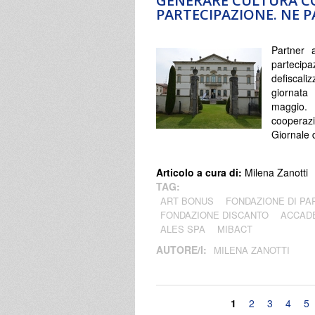
GENERARE CULTURA CO
PARTECIPAZIONE. NE 
Partner 
partecip
defiscal
giornata
maggio. 
cooperaz
Giornale 
Articolo a cura di:
Milena Zanotti
TAG:
ART BONUS
FONDAZIONE DI PA
FONDAZIONE DISCANTO
ACCAD
ALES SPA
MIBACT
AUTORE/I:
MILENA ZANOTTI
Pagine
1
2
3
4
5