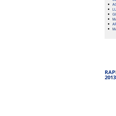
A
L
G
M
A
M
RAP
2013