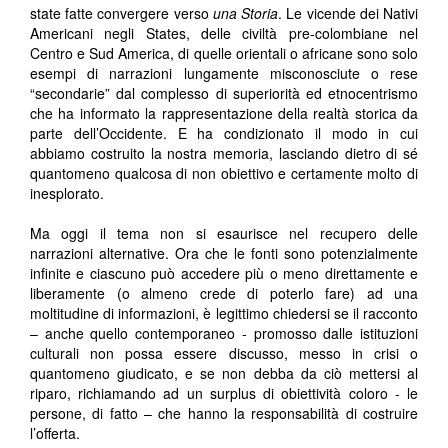
state fatte convergere verso
una
Storia
. Le vicende dei Nativi
Americani negli States, delle civiltà pre-colombiane nel
Centro e Sud America, di quelle orientali o africane sono solo
esempi di narrazioni lungamente misconosciute o rese
“secondarie” dal complesso di superiorità ed etnocentrismo
che ha informato la rappresentazione della realtà storica da
parte dell’Occidente. E ha condizionato il modo in cui
abbiamo costruito la nostra memoria, lasciando dietro di sé
quantomeno qualcosa di non obiettivo e certamente molto di
inesplorato.
Ma oggi il tema non si esaurisce nel recupero delle
narrazioni alternative. Ora che le fonti sono potenzialmente
infinite e ciascuno può accedere più o meno direttamente e
liberamente (o almeno crede di poterlo fare) ad una
moltitudine di informazioni, è legittimo chiedersi se il racconto
– anche quello contemporaneo - promosso dalle istituzioni
culturali non possa essere discusso, messo in crisi o
quantomeno giudicato, e se non debba da ciò mettersi al
riparo, richiamando ad un surplus di obiettività coloro - le
persone, di fatto – che hanno la responsabilità di costruire
l’offerta.