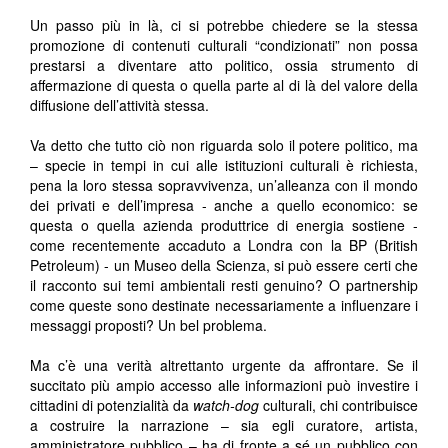
Un passo più in là, ci si potrebbe chiedere se la stessa
promozione di contenuti culturali “condizionati” non possa
prestarsi a diventare atto politico, ossia strumento di
affermazione di questa o quella parte al di là del valore della
diffusione dell’attività stessa.
Va detto che tutto ciò non riguarda solo il potere politico, ma
– specie in tempi in cui alle istituzioni culturali è richiesta,
pena la loro stessa sopravvivenza, un’alleanza con il mondo
dei privati e dell’impresa - anche a quello economico: se
questa o quella azienda produttrice di energia sostiene -
come recentemente accaduto a Londra con la BP (British
Petroleum) - un Museo della Scienza, si può essere certi che
il racconto sui temi ambientali resti genuino? O partnership
come queste sono destinate necessariamente a influenzare i
messaggi proposti? Un bel problema.
Ma c’è una verità altrettanto urgente da affrontare. Se il
succitato più ampio accesso alle informazioni può investire i
cittadini di potenzialità da
watch-dog
culturali, chi contribuisce
a costruire la narrazione – sia egli curatore, artista,
amministratore pubblico – ha di fronte a sé un pubblico con