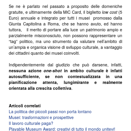
Se ne è parlato nel passato a proposito delle domeniche
gratuite, e ultimamente della MiC Card, il biglietto
low cost
(5
Euro) annuale e integrato per tutti i musei promosso dalla
Giunta Capitolina a Roma, che se hanno avuto, ed hanno
tuttora, il merito di portare alla luce un patrimonio ampio e
parzialmente misconosciuto, non possono rappresentare un
“tag” politico, ma uno strumento da valutare nell’ambito di
un’ampia e organica visione di sviluppo culturale, a vantaggio
dei cittadini quanto dei musei coinvolti.
Indipendentemente dal giudizio che può darsene, infatti,
nessuna azione
one-shot
in ambito culturale è infatti
autosufficiente, se non contestualizzata in una
pianificazione attenta, lungimirante e realmente
orientata alla crescita collettiva
.
Articoli correlati
La politica dei piccoli passi non porta lontano
Musei: trasformazioni e prospettive
Il lavoro culturale paga?
Playable Museum Award: creativi di tutto il mondo unitevi!