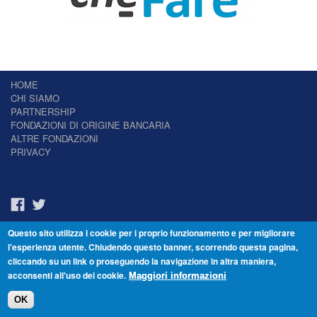
HOME
CHI SIAMO
PARTNERSHIP
FONDAZIONI DI ORIGINE BANCARIA
ALTRE FONDAZIONI
PRIVACY
Questo sito utilizza i cookie per i proprio funzionamento e per migliorare
Il Giornale delle Fondazioni - Periodico telematico
l'esperienza utente. Chiudendo questo banner, scorrendo questa pagina,
Reg. Tribunale n.7 del 22/07/2014 – ISSN 2421-2466
cliccando su un link o proseguendo la navigazione in altra maniera,
© Fondazione Venezia 2000 - Dorsoduro 3488/U - 30123 Venezia - Italia -
acconsenti all'uso dei cookie.
C.F. 94046390277
Maggiori informazioni
OK