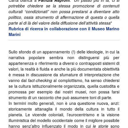
Carta bianca a
Patrizia Asproni
. “
Un passo più in là, ci si
potrebbe chiedere se la stessa promozione di contenuti
culturali “condizionati” non possa prestarsi a diventare atto
politico, ossia strumento di affermazione di questa o quella
parte al di là del valore della diffusione dell’attività stessa
"
Rubrica di ricerca in collaborazione con il Museo Marino
Marini
Sullo sfondo di un appannamento (!) delle ideologie, in cui la
narrativa popolare sembra non distinguersi più per
appartenenza o riferimento a diversi o contrapposti sistemi di
valori, la realtà è fluida e anche la più documentata obiettività
è messa in discussione da sfumature di interpretazione che
vanno dal
fact-checking
al complottismo, ha senso chiedersi
se la cultura istituzionalmente organizzata, quella custodita e
promossa per esempio dai nostri musei, non possa farsi
strumento di un racconto che può assumere toni di parte.
In termini molto generali, non è una questione nuova, anzi:
storicamente attanaglia il mondo della cultura in tutto il
pianeta. Le vicende coloniali, l’eurocentrismo e la visione
illuministica del modello occidentale come il migliore possibile
hanno senz’altro influenzato il modo in cui
le
storie
sono