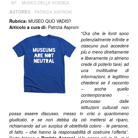
BP
MUSEO DELLA SCIENZA
AUTORE/I:
PATRIZIA ASPRONI
Rubrica:
MUSEO QUO VADIS?
Articolo a cura di:
Patrizia Asproni
"
Ora che le fonti sono
potenzialmente infinite e
ciascuno può accedere
più o meno direttamente
e liberamente (o almeno
crede di poterlo fare) ad
una moltitudine di
informazioni, è legittimo
chiedersi se il racconto
– anche quello
contemporaneo -
promosso dalle
istituzioni culturali non
possa essere discusso, messo in crisi o quantomeno
giudicato, e se non debba da ciò mettersi al riparo,
richiamando ad un surplus di obiettività coloro - le persone,
di fatto – che hanno la responsabilità di costruire l’offerta”.