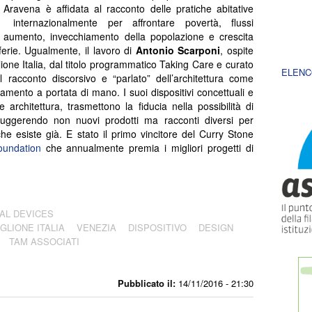
 Aravena è affidata al racconto delle pratiche abitative
 internazionalmente per affrontare povertà, flussi
, aumento, invecchiamento della popolazione e crescita
iferie. Ugualmente, il lavoro di
Antonio Scarponi
, ospite
lione Italia, dal titolo programmatico Taking Care e curato
ELENC
 racconto discorsivo e “parlato” dell’architettura come
amento a portata di mano. I suoi dispositivi concettuali e
 e architettura, trasmettono la fiducia nella possibilità di
i, suggerendo non nuovi prodotti ma racconti diversi per
che esiste già.
E stato il primo vincitore del Curry Stone
oundation
che annualmente premia i migliori progetti di
AL DEVICES
GLIONE ITALIA
VENEZIA
DISPOSITIVO
DESIGN
TAM ASSOCIATI
Pubblicato il:
14/11/2016 - 21:30