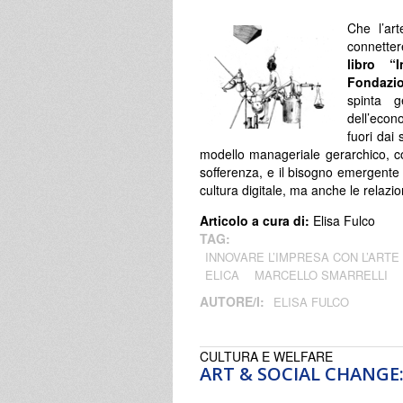
Che l’ar
connetter
libro “
Fondazi
spinta g
dell’econ
fuori dai 
modello manageriale gerarchico, cos
sofferenza, e il bisogno emergente d
cultura digitale, ma anche le relazio
Articolo a cura di:
Elisa Fulco
TAG:
INNOVARE L’IMPRESA CON L’ARTE
ELICA
MARCELLO SMARRELLI
AUTORE/I:
ELISA FULCO
CULTURA E WELFARE
ART & SOCIAL CHANGE: