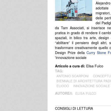
Alejandro
adottate
migratori
delle per
del Padig
da Tam Associati, si inserisce nel
pratica in grado di rendere il cambi
spaziali, in bilico tra arte, design
“abilitare” il pensiero degli altr
trasformare creativamente quello 
Design Prize della
Curry Stone F
'innovazione sociale
Articolo a cura di:
Elisa Fulco
TAG:
​ANTONIO SCARPONI
CONCEPTU
BIENNALE DI ARCHITETTURA PADI
ELIOOO
INNOVAZIONE SOCIALE
AUTORE/I:
ELISA FULCO
CONSIGLI DI LETTURA