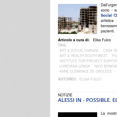
Dall’urg
socio - s
Social 
artistic
benessere
pazienti.
Articolo a cura di:
Elisa Fulco
TAG:
ART & SOCIAL CHANGE
CASA DE
ART & HEALTH SOUTH WEST
PO
INSTITUTE FOR PROJECT SUPP
LOREDANA LONGA
NICO BONOM
ANNE CLEMENCE DE GROLÉEE
AUTORE/I:
ELISA FULCO
NOTIZIE
ALESSI IN - POSSIBLE. 
La mostr