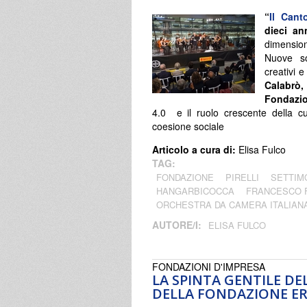
“
Il Cant
dieci an
dimensione
Nuove so
creativi e
Calabrò,
Fondazio
4.0 e il ruolo crescente della 
coesione sociale
Articolo a cura di:
Elisa Fulco
TAG:
FONDAZIONE
PIRELLI
SETTIM
HANGARBICOCCA
FRANCESCO 
ORCHESTRA DA CAMERA ITALIAN
AUTORE/I:
ELISA FULCO
FONDAZIONI D'IMPRESA
LA SPINTA GENTILE DE
DELLA FONDAZIONE E