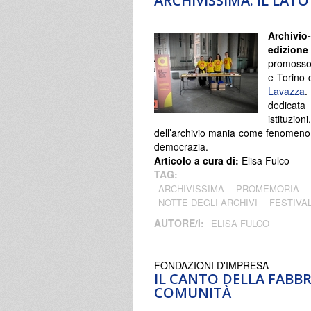
ARCHIVISSIMA. IL LATO
Archivio
edizione
promosso
e Torino 
Lavazza
.
dedicata 
istituzio
dell’archivio mania come fenomeno c
democrazia.
Articolo a cura di:
Elisa Fulco
TAG:
ARCHIVISSIMA
PROMEMORIA
NOTTE DEGLI ARCHIVI
FESTIVA
AUTORE/I:
ELISA FULCO
FONDAZIONI D'IMPRESA
IL CANTO DELLA FABBR
COMUNITÀ