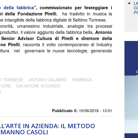
L
o della fabbrica
”, commissionato per festeggiare i
C
P
ni della Fondazione Pirelli
, ha tradotto in musica la
 intangibile della fabbrica digitale di Settimo Torinese.
norità, umanesimo industriale, analogie tra processi
 produttivi, il valore aggiunto della fabbrica bella,
Antonio
 Senior Advisor Cultura di Pirelli e direttore della
ne Pirelli
, racconta il volto contemporaneo di Industry
cultura nel governare le nuove tecnologie, generando
O TORINESE
ANTONIO CALABRÒ
FABBRICA
FIORE
SALVATORE ACCARDO
A
Pubblicato il:
15/06/2018 - 13:01
LL’ARTE IN AZIENDA: IL METODO
RMANNO CASOLI