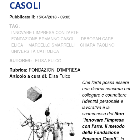
CASOLI
Pubblicato il:
15/04/2018 - 09:03
TAG:
INNOVARE L’IMPRESA CON L’ARTE
FONDAZIONE ERMANNO CASOLI
DEBORAH CARE
ELICA
MARCELLO SMARRELLI
CHIARA PAOLINO
UNIVERSITÀ CATTOLICA
AUTORE/I:
ELISA FULCO
Rubrica:
FONDAZIONI D'IMPRESA
Articolo a cura di:
Elisa Fulco
Che l’arte possa essere
una risorsa concreta nel
collegare e connettere
l’identità personale e
lavorativa è la
scommessa del
libro
“Innovare l’impresa
con l’arte. Il metodo
della Fondazione
Ermanno Casoli”,
in