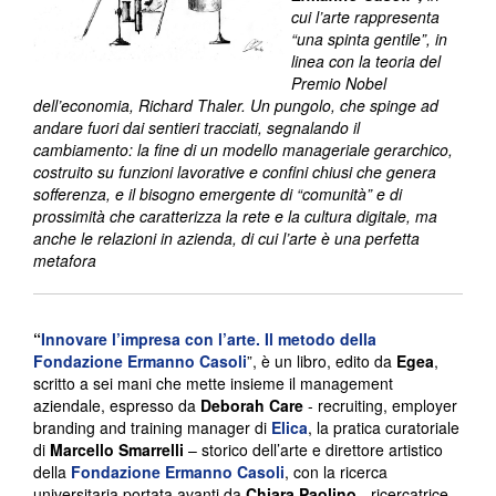
cui l’arte rappresenta
“una spinta gentile”, in
linea con la teoria del
Premio Nobel
dell’economia, Richard Thaler. Un pungolo, che spinge ad
andare fuori dai sentieri tracciati, segnalando il
cambiamento: la fine di un modello manageriale gerarchico,
costruito su funzioni lavorative e confini chiusi che genera
sofferenza, e il bisogno emergente di “comunità” e di
prossimità che caratterizza la rete e la cultura digitale, ma
anche le relazioni in azienda, di cui l’arte è una perfetta
metafora
“
Innovare l’impresa con l’arte. Il metodo della
Fondazione Ermanno Casoli
”, è un libro, edito da
Egea
,
scritto a sei mani che mette insieme il management
aziendale, espresso da
Deborah Care
- recruiting, employer
branding and training manager di
Elica
, la pratica curatoriale
di
Marcello Smarrelli
– storico dell’arte e direttore artistico
della
Fondazione Ermanno Casoli
, con la ricerca
universitaria portata avanti da
Chiara Paolino
- ricercatrice