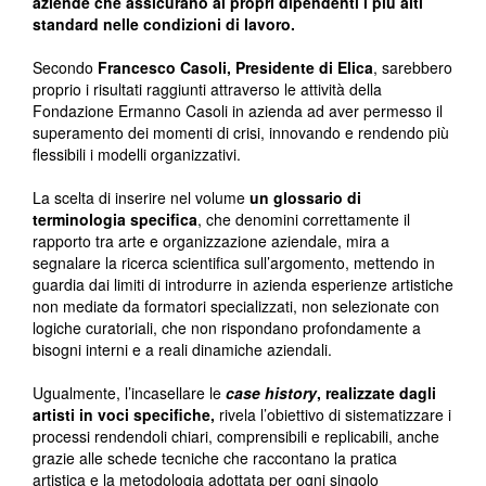
aziende che assicurano ai propri dipendenti i più alti
standard nelle condizioni di lavoro.
Secondo
Francesco Casoli, Presidente di Elica
, sarebbero
proprio i risultati raggiunti attraverso le attività della
Fondazione Ermanno Casoli in azienda ad aver permesso il
superamento dei momenti di crisi, innovando e rendendo più
flessibili i modelli organizzativi.
La scelta di inserire nel volume
un glossario di
terminologia specifica
, che denomini correttamente il
rapporto tra arte e organizzazione aziendale, mira a
segnalare la ricerca scientifica sull’argomento, mettendo in
guardia dai limiti di introdurre in azienda esperienze artistiche
non mediate da formatori specializzati, non selezionate con
logiche curatoriali, che non rispondano profondamente a
bisogni interni e a reali dinamiche aziendali.
Ugualmente, l’incasellare le
case history
, realizzate dagli
artisti in voci specifiche,
rivela l’obiettivo di sistematizzare i
processi rendendoli chiari, comprensibili e replicabili, anche
grazie alle schede tecniche che raccontano la pratica
artistica e la metodologia adottata per ogni singolo