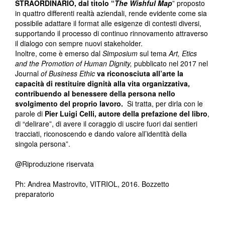
STRAORDINARIO, dal titolo “
The Wishful Map
” proposto
in quattro differenti realtà aziendali, rende evidente come sia
possibile adattare il format alle esigenze di contesti diversi,
supportando il processo di continuo rinnovamento attraverso
il dialogo con sempre nuovi stakeholder.
Inoltre, come è emerso dal
Simposium
sul tema
Art, Etics
and the Promotion of Human Dignity,
pubblicato nel 2017 nel
Journal
of Business Ethic
va riconosciuta all’arte la
capacità
di restituire dignità
alla vita organizzativa,
contribuendo al benessere della persona nello
svolgimento del proprio lavoro.
Si tratta, per dirla con le
parole di
Pier Luigi Celli, autore della prefazione del libro
,
di “delirare”, di avere il coraggio di uscire fuori dai sentieri
tracciati, riconoscendo e dando valore all’identità della
singola persona”.
@Riproduzione riservata
Ph: Andrea Mastrovito, VITRIOL, 2016. Bozzetto
preparatorio