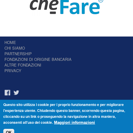
HOME
CHI SIAMO
PARTNERSHIP
FONDAZIONI DI ORIGINE BANCARIA
ALTRE FONDAZIONI
PRIVACY
Questo sito utilizza i cookie per i proprio funzionamento e per migliorare
Il Giornale delle Fondazioni - Periodico telematico
l'esperienza utente. Chiudendo questo banner, scorrendo questa pagina,
Reg. Tribunale n.7 del 22/07/2014 – ISSN 2421-2466
cliccando su un link o proseguendo la navigazione in altra maniera,
© Fondazione Venezia 2000 - Dorsoduro 3488/U - 30123 Venezia - Italia -
acconsenti all'uso dei cookie.
C.F. 94046390277
Maggiori informazioni
OK