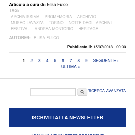
Articolo a cura di:
Elisa Fulco
TAG:
ARCHIVISSIMA
PROMEMORIA
ARCHIVIO
MUSEO LAVAZZA
TORINO
NOTTE DEGLI ARCHIVI
FESTIVAL
ANDREA MONTORIO
HERITAGE
AUTORE/I:
ELISA FULCO
Pubblicato il:
15/07/2018 - 00:00
Pagine
1
2
3
4
5
6
7
8
9
SEGUENTE ›
ULTIMA »
Form di ricerca
Cerca
RICERCA AVANZATA
ISCRIVITI ALLA NEWSLETTER