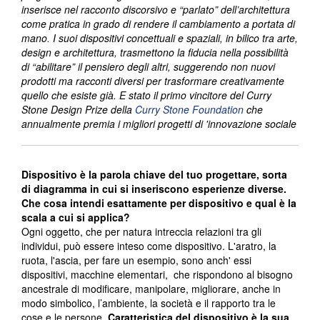
inserisce nel racconto discorsivo e “parlato” dell’architettura
come pratica in grado di rendere il cambiamento a portata di
mano. I suoi dispositivi concettuali e spaziali, in bilico tra arte,
design e architettura, trasmettono la fiducia nella possibilità
di “abilitare” il pensiero degli altri, suggerendo non nuovi
prodotti ma racconti diversi per trasformare creativamente
quello che esiste già.
E stato il primo vincitore del Curry
Stone Design Prize della
Curry Stone Foundation
che
annualmente premia i migliori progetti di 'innovazione sociale
Dispositivo è la parola chiave del tuo progettare, sorta
di diagramma in cui si inseriscono esperienze diverse.
Che cosa intendi esattamente per dispositivo e qual è la
scala a cui si applica?
Ogni oggetto, che per natura intreccia relazioni tra gli
individui, può essere inteso come dispositivo. L'aratro, la
ruota, l'ascia, per fare un esempio, sono anch' essi
dispositivi, macchine elementari, che rispondono al bisogno
ancestrale di modificare, manipolare, migliorare, anche in
modo simbolico, l’ambiente, la società e il rapporto tra le
cose e le persone.
Caratteristica del dispositivo è la sua