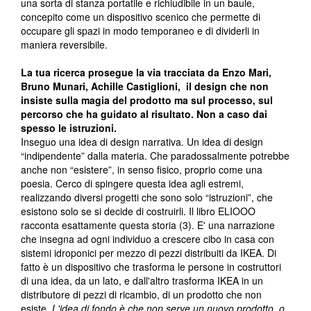
una sorta di stanza portatile e richiudibile in un baule,
concepito come un dispositivo scenico che permette di
occupare gli spazi in modo temporaneo e di dividerli in
maniera reversibile.
La tua ricerca prosegue la via tracciata da Enzo Mari,
Bruno Munari, Achille Castiglioni, il design che non
insiste sulla magia del prodotto ma sul processo, sul
percorso che ha guidato al risultato. Non a caso dai
spesso le istruzioni.
Inseguo una idea di design narrativa. Un idea di design
“indipendente” dalla materia. Che paradossalmente potrebbe
anche non “esistere”, in senso fisico, proprio come una
poesia. Cerco di spingere questa idea agli estremi,
realizzando diversi progetti che sono solo “istruzioni”, che
esistono solo se si decide di costruirli. Il libro ELIOOO
racconta esattamente questa storia (3). E' una narrazione
che insegna ad ogni individuo a crescere cibo in casa con
sistemi idroponici per mezzo di pezzi distribuiti da IKEA. Di
fatto è un dispositivo che trasforma le persone in costruttori
di una idea, da un lato, e dall'altro trasforma IKEA in un
distributore di pezzi di ricambio, di un prodotto che non
esiste
. L'idea di fondo è che non serve un nuovo prodotto, o