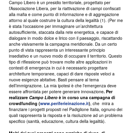
Campo Libero è un presidio territoriale, progettato per
l’Associazione Libera, per la riattivazione di campi confiscati
alla mafia e come punto di informazione e di aggregazione
attorno al quale costruire la cultura della legalità (1). (Per me
è stata l'occasione per immaginare un’architettura
autosufficiente, staccata dalla rete energetica, e capace di
dialogare in modo dolce e lirico con il paesaggio, riscattando
anche visivamente la campagna meridionale. Da un certo
punto di vista rappresenta un interessante principio
insediativo e un nuovo modo di occupare il territorio. Questo
tipo di riflessione può trovare molte altre applicazioni in
contesti di emergenza in cui è necessario progettare
architetture temporanee, capaci di dare risposte veloci a
nuove esigenze abitative. Basti pensare al tema
dell’immigrazione. La mia ipotesi è che l'emergenza deve
essere affrontata per potere generare innovazione
. Per
realizzare
Campo Libero
è in corso una campagna di
crowdfunding (
www.periferieinazione.it
)
, che mira a
finanziare i progetti proposti nel Padiglione Italia, ognuno dei
quali rappresenta la risposta e la risoluzione ad un problema
specifico (sanità, educazione, cultura della legalità).