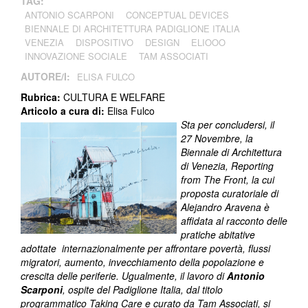
TAG:
​ANTONIO SCARPONI
CONCEPTUAL DEVICES
BIENNALE DI ARCHITETTURA PADIGLIONE ITALIA
VENEZIA
DISPOSITIVO
DESIGN
ELIOOO
INNOVAZIONE SOCIALE
TAM ASSOCIATI
AUTORE/I:
ELISA FULCO
Rubrica:
CULTURA E WELFARE
Articolo a cura di:
Elisa Fulco
Sta per concludersi, il
27 Novembre, la
Biennale di Architettura
di Venezia, Reporting
from The Front, la cui
proposta curatoriale di
Alejandro Aravena è
affidata al racconto delle
pratiche abitative
adottate internazionalmente per affrontare povertà, flussi
migratori, aumento, invecchiamento della popolazione e
crescita delle periferie. Ugualmente, il lavoro di
Antonio
Scarponi
, ospite del Padiglione Italia, dal titolo
programmatico Taking Care e curato da Tam Associati, si