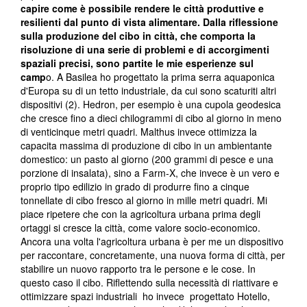
capire come è possibile rendere le città produttive e
resilienti dal punto di vista alimentare. Dalla riflessione
sulla produzione del cibo in città, che comporta la
risoluzione di una serie di problemi e di accorgimenti
spaziali precisi, sono partite le mie esperienze sul
camp
o. A Basilea ho progettato la prima serra aquaponica
d'Europa su di un tetto industriale, da cui sono scaturiti altri
dispositivi (2). Hedron, per esempio è una cupola geodesica
che cresce fino a dieci chilogrammi di cibo al giorno in meno
di venticinque metri quadri. Malthus invece ottimizza la
capacita massima di produzione di cibo in un ambientante
domestico: un pasto al giorno (200 grammi di pesce e una
porzione di insalata), sino a Farm-X, che invece è un vero e
proprio tipo edilizio in grado di produrre fino a cinque
tonnellate di cibo fresco al giorno in mille metri quadri. Mi
piace ripetere che con la agricoltura urbana prima degli
ortaggi si cresce la città, come valore socio-economico.
Ancora una volta l'agricoltura urbana è per me un dispositivo
per raccontare, concretamente, una nuova forma di città, per
stabilire un nuovo rapporto tra le persone e le cose. In
questo caso il cibo. Riflettendo sulla necessità di riattivare e
ottimizzare spazi industriali ho invece progettato Hotello,