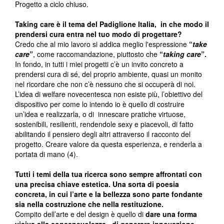
Progetto a ciclo chiuso.
Taking care è il tema del Padiglione Italia, in che modo il
prendersi cura entra nel tuo modo di progettare?
Credo che al mio lavoro si addica meglio l'espressione
“
take
care
”
, come raccomandazione, piuttosto che
“
taking care
”.
In fondo, in tutti i miei progetti c’è un invito concreto a
prendersi cura di sé, del proprio ambiente, quasi un monito
nel ricordare che non c’è nessuno che si occuperà di noi.
L’idea di welfare novecentesca non esiste più, l’obiettivo del
dispositivo per come lo intendo io è quello di costruire
un’idea e realizzarla, o di innescare pratiche virtuose,
sostenibili, resilienti, rendendole sexy e piacevoli, di fatto
abilitando il pensiero degli altri attraverso il racconto del
progetto. Creare valore da questa esperienza, e renderla a
portata di mano (4).
Tutti i temi della tua ricerca sono sempre affrontati con
una precisa chiave estetica. Una sorta di poesia
concreta, in cui l’arte e la bellezza sono parte fondante
sia nella costruzione che nella restituzione.
Compito dell’arte e del design è quello di
dare una forma