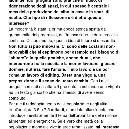
Molti dei tuoi progetti sono pratiche di riuso, di
rigenerazione degli spazi, in cui spesso è centrale il
tema della produzione del cibo in casa e in spazi di
risulta. Che tipo di riflessione c’è dietro questo
interesse?
La modernità è stata la prima epoca storica spinta dal
grande mito del progresso, dell'innovazione, e della crescita
continua. Culturalmente, questa idea di futuro si è esaurita.
Non tutto si può innovare. Ci sono delle costanti non-
innovabili che si esprimono per esempio nel bisogno di
"abitare"e in quelle pratiche, anche rituali, che
intercorrono tra la nascita e la morte: lavorare, giocare,
dormire, nutrirsi, fare l'amore. Il mio lavoro è un po’
come un lavoro di editing. Basta una virgola, una
preposizione e il senso del testo cambia
. Con i miei
progetti cerco di riscattare il presente, cambiando una virgola
ad un testo già scritto che ha smesso di avere senso
compiuto.
Per me il raddoppiamento della popolazione negli ultimi
trent’anni, da 3.5 a 7.5 miliardi, è un dato affascinante che
introduce inevitabilmente il tema dell'urbanità e delle risorse
alimentari ed energetiche. Se è vero che metà della
popolazione mondiale vive in aree urbanizzate,
mi interessa