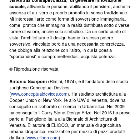
visiva alla consapevolezza, di generare innovazione
sociale,
attivando le persone, abilitando il pensiero, anche in
assenza di un vero e proprio prodotto in senso tradizionale.
Mi interessa l'arte come forma di sovversione immaginaria,
come pratica che immagina la realtà distribuita sotto diverse
forme di valore, anche solo simbolico. Da un certo punto di
vista, l'architettura e il design hanno lo stesso potere
sovversivo, vincolato però da una necessaria concretezza,
che obbliga alla relazione con l'altro, in cui la poesia
“sporcandosi” e compromettendosi, acquista potenza.
© Riproduzione riservata
Antonio Scarponi
(Rimini, 1974), è il fondatore dello studio
zurighese Conceptual Devices
(
www.conceptualdevices.com
). Ha studiato architettura alla
Cooper Union di New York Ie allo UAV di Venezia, dove ha
conseguito un Dottorato di ricerca in Urbanistica. Nel 2009
ha conseguito il Curry Stone Design Prize. Nel 2016 ha preso
parte al Padiglione Italia alla Biennale di Architettura di
Venezia. E' autore di ELIOOO, un manuale di agricoltura
urbana idroponica, realizzabile per mezzo di pezzi prodotti
da Ikea (
www.eliooo.com
).