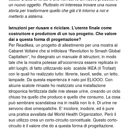
un nuovo oggetto. Piuttosto mi interessa trovare una nuova
storia per trasformare quello che già c'è intorno a noi e
metterlo a sistema.
Istruzioni per riusare e riciclare. L'utente finale come
costruttore e produttore di un tuo progetto. Che valore
dai a questa forma di progettazione?
Per Readikea
,
un progetto di allestimento per una mostra al
Cabaret Voltaire che si intitolava “Revolution to Smash Global
Capitalism”, ho disegnato un manuale di istruzioni, in modo
tale che la mostra potesse all'occorrenza essere replicata in
altri luoghi, di fatto utilizzando solo scatole IKEA (il Trofast)
con le quali ho realizzato tutto: librerie, tavoli, sedie, un letto,
lampade. Da questa esperienza è nato poi ELIOOO. Con
alcune scatole rimaste ho realizzato una installazione
idroponica fertilizzata dalle mie stesse urine, creando un ciclo
chiuso tra quello che produco e quello che consumo. La cosa
può sembrare scandalosa ma in realtà non lo è. Di urine ne
servono dosi omeopatiche. E' incolore, inodore, ed è pure
una pratica avvallata dal World Health Organization. Però il
suo utilizzo crea un corto-circuito concettuale. Questo corto-
circuito è il valore che do a questa forma di progettazione.