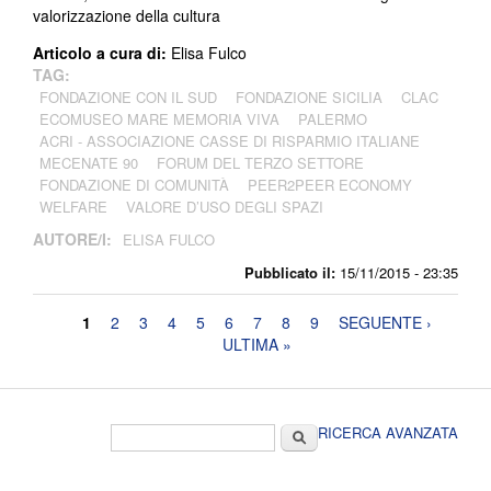
valorizzazione della cultura
Articolo a cura di:
Elisa Fulco
TAG:
FONDAZIONE CON IL SUD
FONDAZIONE SICILIA
CLAC
ECOMUSEO MARE MEMORIA VIVA
PALERMO
ACRI - ASSOCIAZIONE CASSE DI RISPARMIO ITALIANE
MECENATE 90
FORUM DEL TERZO SETTORE
FONDAZIONE DI COMUNITÀ
PEER2PEER ECONOMY
WELFARE
VALORE D’USO DEGLI SPAZI
AUTORE/I:
ELISA FULCO
Pubblicato il:
15/11/2015 - 23:35
Pagine
1
2
3
4
5
6
7
8
9
SEGUENTE ›
ULTIMA »
Form di ricerca
Cerca
RICERCA AVANZATA