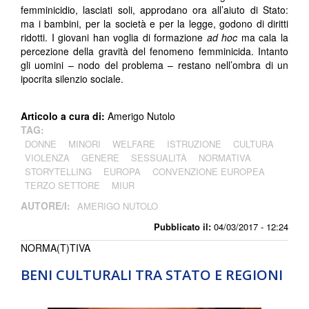
femminicidio, lasciati soli, approdano ora all’aiuto di Stato:
ma i bambini, per la società e per la legge, godono di diritti
ridotti. I giovani han voglia di formazione
ad hoc
ma cala la
percezione della gravità del fenomeno femminicida. Intanto
gli uomini – nodo del problema – restano nell’ombra di un
ipocrita silenzio sociale.
Articolo a cura di:
Amerigo Nutolo
TAG:
DONNE
MINORI
WELFARE
ISTRUZIONE
CULTURA
VIOLENZA
GENERE
SESSUALITÀ
NORMATIVA
STORYTELLING
EUROPA
CONVENZIONE EUROPEA
TERZO SETTORE
MIUR
AUTORE/I:
AMERIGO NUTOLO
Pubblicato il:
04/03/2017 - 12:24
NORMA(T)TIVA
BENI CULTURALI TRA STATO E REGIONI