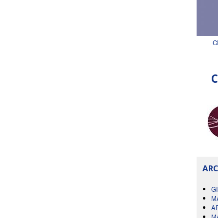
C
C
ARC
G
M
A
M