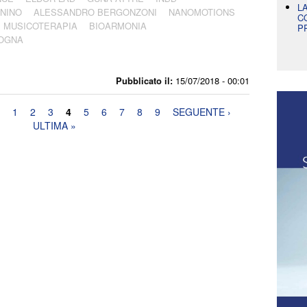
L
NINO
ALESSANDRO BERGONZONI
NANOMOTIONS
C
MUSICOTERAPIA
BIOARMONIA
P
OGNA
Pubblicato il:
15/07/2018 - 00:01
1
2
3
4
5
6
7
8
9
SEGUENTE ›
ULTIMA »