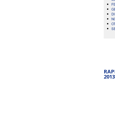
F
G
D
N
O
S
RAP
2013