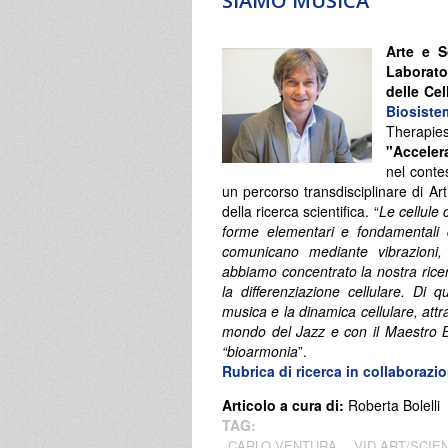
SIAMO MUSICA
Arte e S
Laborato
delle Cel
Biosiste
Therapi
"Acceler
nel conte
un percorso transdisciplinare di Art
della ricerca scientifica. “
Le cellule
forme elementari e fondamentali d
comunicano mediante vibrazioni,
abbiamo concentrato la nostra ricer
la differenziazione cellulare. Di 
musica e la dinamica cellulare, att
mondo del Jazz e con il Maestro B
“bioarmonia
”.
Rubrica di ricerca in collaboraz
Articolo a cura di:
Roberta Bolelli
TAG:
CARLO VENTURA
VID ART/SCIE