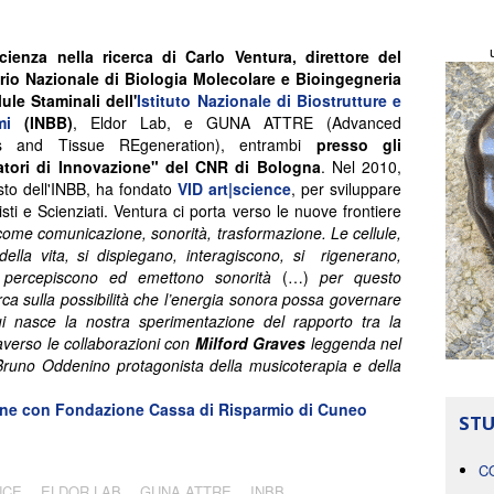
cienza nella ricerca di Carlo Ventura, direttore del
rio Nazionale di Biologia Molecolare e Bioingegneria
lule Staminali dell'
Istituto Nazionale di Biostrutture e
mi
(INBB)
, Eldor Lab, e GUNA ATTRE (Advanced
es and Tissue REgeneration), entrambi
presso gli
atori di Innovazione" del CNR di Bologna
. Nel 2010,
sto dell'INBB, ha fondato
VID art|science
, per sviluppare
isti e Scienziati. Ventura ci porta verso le nuove frontiere
 come comunicazione, sonorità, trasformazione. Le cellule,
ella vita, si dispiegano, interagiscono, si rigenerano,
 percepiscono ed emettono sonorità
(…)
per questo
ca sulla possibilità che l’energia sonora possa governare
qui nasce la nostra sperimentazione del rapporto tra la
raverso le collaborazioni con
Milford Graves
leggenda nel
runo Oddenino protagonista della musicoterapia e della
ione con
Fondazione Cassa di Risparmio di Cuneo
STU
C
NCE
ELDOR LAB
GUNA ATTRE
INBB