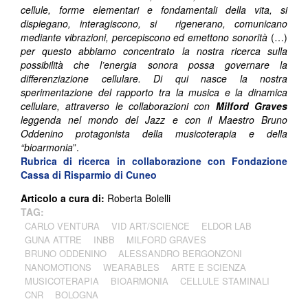
cellule, forme elementari e fondamentali della vita, si
dispiegano, interagiscono, si rigenerano, comunicano
mediante vibrazioni, percepiscono ed emettono sonorità
(…)
per questo abbiamo concentrato la nostra ricerca sulla
possibilità che l’energia sonora possa governare la
differenziazione cellulare. Di qui nasce la nostra
sperimentazione del rapporto tra la musica e la dinamica
cellulare, attraverso le collaborazioni con
Milford Graves
leggenda nel mondo del Jazz e con il Maestro Bruno
Oddenino protagonista della musicoterapia e della
“bioarmonia
”.
Rubrica di ricerca in collaborazione con
Fondazione
Cassa di Risparmio di Cuneo
Articolo a cura di:
Roberta Bolelli
TAG:
CARLO VENTURA
VID ART/SCIENCE
ELDOR LAB
GUNA ATTRE
INBB
MILFORD GRAVES
BRUNO ODDENINO
ALESSANDRO BERGONZONI
NANOMOTIONS
WEARABLES
ARTE E SCIENZA
MUSICOTERAPIA
BIOARMONIA
CELLULE STAMINALI
CNR
BOLOGNA