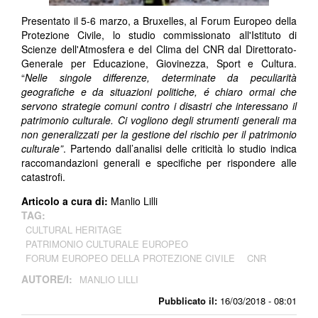
Presentato il 5-6 marzo, a Bruxelles, al Forum Europeo della
Protezione Civile, lo studio commissionato all'Istituto di
Scienze dell'Atmosfera e del Clima del CNR dal Direttorato-
Generale per Educazione, Giovinezza, Sport e Cultura.
“
Nelle singole differenze, determinate da peculiarità
geografiche e da situazioni politiche, é chiaro ormai che
servono strategie comuni contro i disastri che interessano il
patrimonio culturale. Ci vogliono degli strumenti generali ma
non generalizzati per la gestione del rischio per il patrimonio
culturale”
. Partendo dall’analisi delle criticità lo studio indica
raccomandazioni generali e specifiche per rispondere alle
catastrofi.
Articolo a cura di:
Manlio Lilli
TAG:
CULTURAL HERITAGE
PATRIMONIO CULTURALE EUROPEO
FORUM EUROPEO DELLA PROTEZIONE CIVILE
CNR
AUTORE/I:
MANLIO LILLI
Pubblicato il:
16/03/2018 - 08:01