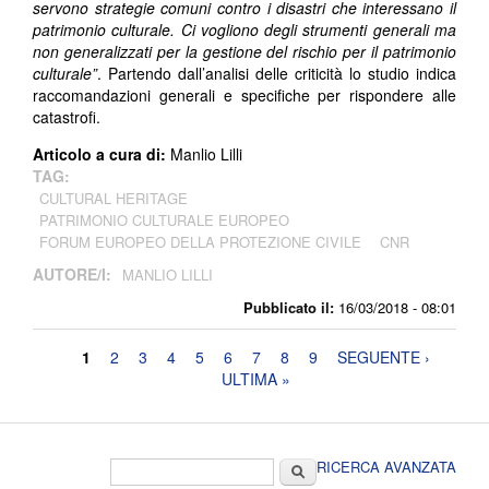
servono strategie comuni contro i disastri che interessano il
patrimonio culturale. Ci vogliono degli strumenti generali ma
non generalizzati per la gestione del rischio per il patrimonio
culturale”
. Partendo dall’analisi delle criticità lo studio indica
raccomandazioni generali e specifiche per rispondere alle
catastrofi.
Articolo a cura di:
Manlio Lilli
TAG:
CULTURAL HERITAGE
PATRIMONIO CULTURALE EUROPEO
FORUM EUROPEO DELLA PROTEZIONE CIVILE
CNR
AUTORE/I:
MANLIO LILLI
Pubblicato il:
16/03/2018 - 08:01
Pagine
1
2
3
4
5
6
7
8
9
SEGUENTE ›
ULTIMA »
Form di ricerca
Cerca
RICERCA AVANZATA