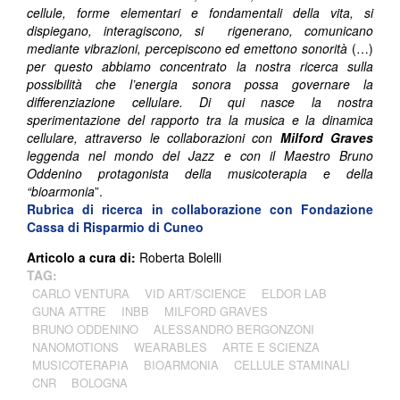
cellule, forme elementari e fondamentali della vita, si
dispiegano, interagiscono, si rigenerano, comunicano
mediante vibrazioni, percepiscono ed emettono sonorità
(…)
per questo abbiamo concentrato la nostra ricerca sulla
possibilità che l’energia sonora possa governare la
differenziazione cellulare. Di qui nasce la nostra
sperimentazione del rapporto tra la musica e la dinamica
cellulare, attraverso le collaborazioni con
Milford Graves
leggenda nel mondo del Jazz e con il Maestro Bruno
Oddenino protagonista della musicoterapia e della
“bioarmonia
”.
Rubrica di ricerca in collaborazione con
Fondazione
Cassa di Risparmio di Cuneo
Articolo a cura di:
Roberta Bolelli
TAG:
CARLO VENTURA
VID ART/SCIENCE
ELDOR LAB
GUNA ATTRE
INBB
MILFORD GRAVES
BRUNO ODDENINO
ALESSANDRO BERGONZONI
NANOMOTIONS
WEARABLES
ARTE E SCIENZA
MUSICOTERAPIA
BIOARMONIA
CELLULE STAMINALI
CNR
BOLOGNA