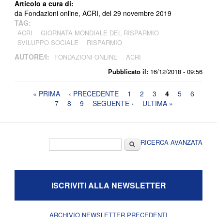
Articolo a cura di:
da Fondazioni online, ACRI, del 29 novembre 2019
TAG:
ACRI
GIORNATA MONDIALE DEL RISPARMIO
SVILUPPO SOCIALE
RISPARMIO
AUTORE/I:
FONDAZIONI ONLINE
ACRI
Pubblicato il:
16/12/2018 - 09:56
Pagine
« PRIMA
‹ PRECEDENTE
1
2
3
4
5
6
7
8
9
SEGUENTE ›
ULTIMA »
Form di ricerca
Cerca
RICERCA AVANZATA
ISCRIVITI ALLA NEWSLETTER
ARCHIVIO NEWSLETTER PRECEDENTI