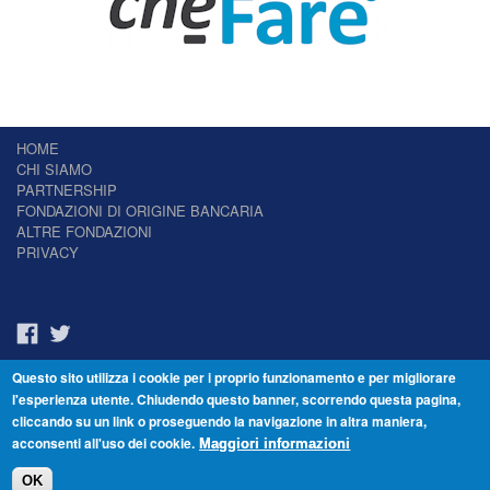
HOME
CHI SIAMO
PARTNERSHIP
FONDAZIONI DI ORIGINE BANCARIA
ALTRE FONDAZIONI
PRIVACY
Questo sito utilizza i cookie per i proprio funzionamento e per migliorare
Il Giornale delle Fondazioni - Periodico telematico
l'esperienza utente. Chiudendo questo banner, scorrendo questa pagina,
Reg. Tribunale n.7 del 22/07/2014 – ISSN 2421-2466
cliccando su un link o proseguendo la navigazione in altra maniera,
© Fondazione Venezia 2000 - Dorsoduro 3488/U - 30123 Venezia - Italia -
acconsenti all'uso dei cookie.
C.F. 94046390277
Maggiori informazioni
OK