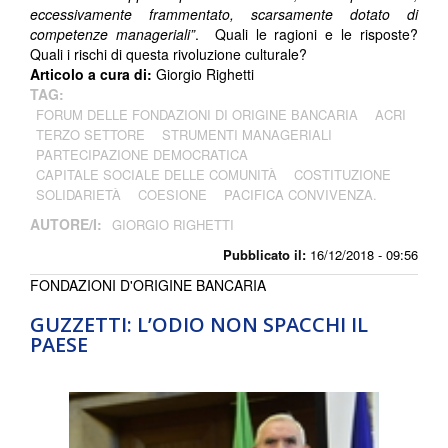
eccessivamente frammentato, scarsamente dotato di
competenze manageriali”
. Quali le ragioni e le risposte?
Quali i rischi di questa rivoluzione culturale?
Articolo a cura di:
Giorgio Righetti
TAG:
FORUM DELLE FONDAZIONI DI ORIGINE BANCARIA
ACRI
TERZO SETTORE
STRUMENTI MANAGERIALI
PARTECIPAZIONE DEMOCRATICA
CAPITALE SOCIALE DELLE COMUNITÀ
COSTITUZIONE
SOLIDARIETÀ
COESIONE
PACIFICA CONVIVENZA.
AUTORE/I:
GIORGIO RIGHETTI
Pubblicato il:
16/12/2018 - 09:56
FONDAZIONI D'ORIGINE BANCARIA
GUZZETTI: L’ODIO NON SPACCHI IL
PAESE