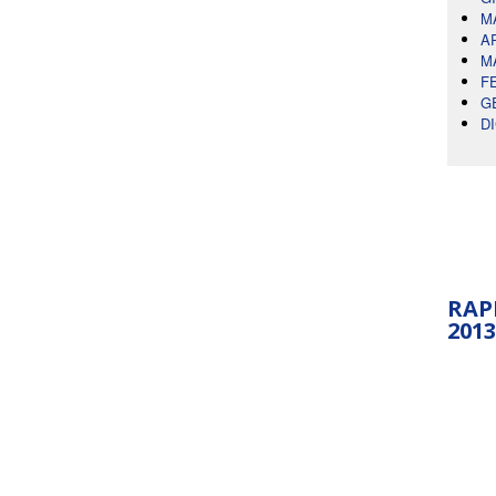
M
A
M
F
G
D
RAP
2013