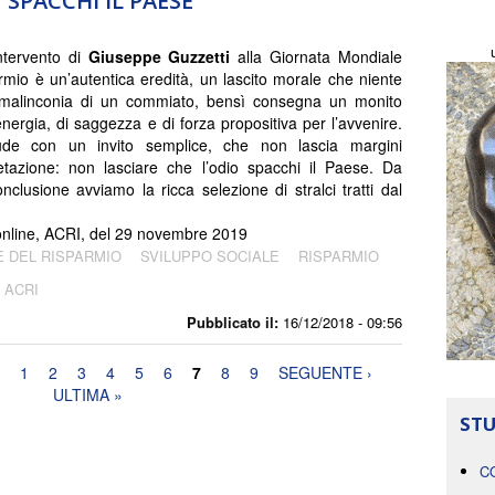
 SPACCHI IL PAESE
intervento di
Giuseppe Guzzetti
alla Giornata Mondiale
rmio è un’autentica eredità, un lascito morale che niente
 malinconia di un commiato, bensì consegna un monito
energia, di saggezza e di forza propositiva per l’avvenire.
ude con un invito semplice, che non lascia margini
pretazione: non lasciare che l’odio spacchi il Paese. Da
nclusione avviamo la ricca selezione di stralci tratti dal
online, ACRI, del 29 novembre 2019
 DEL RISPARMIO
SVILUPPO SOCIALE
RISPARMIO
ACRI
Pubblicato il:
16/12/2018 - 09:56
1
2
3
4
5
6
7
8
9
SEGUENTE ›
ULTIMA »
STU
C