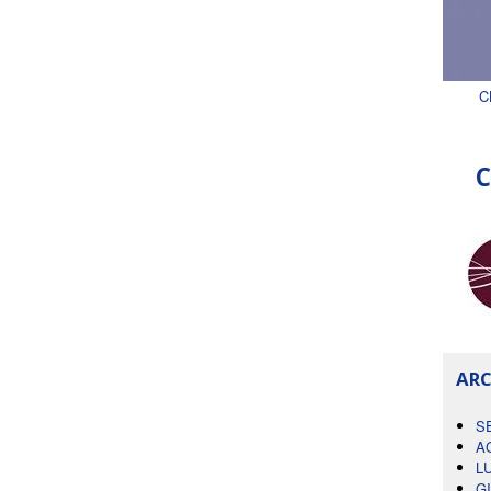
C
C
ARC
S
A
L
G