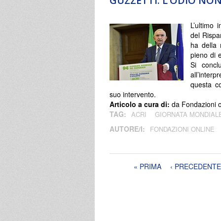
GUZZETTI: L’ODIO NON
L’ultimo 
del Rispa
ha della
pieno di 
Si concl
all’inter
questa co
suo intervento.
Articolo a cura di:
da Fondazioni 
TAG:
ACRI
GIORNATA MONDIALE
AUTORE/I:
FONDAZIONI ONLINE
Pagine
« PRIMA
‹ PRECEDENTE