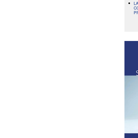
L
C
P