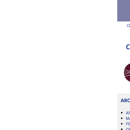
C
C
ARC
A
M
F
G