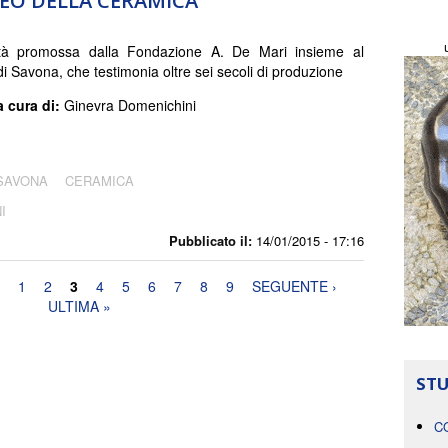
SEO DELLA CERAMICA
tà promossa dalla Fondazione A. De Mari insieme al
 Savona, che testimonia oltre sei secoli di produzione
a cura di:
Ginevra Domenichini
SAVONA
CERAMICA
I
Pubblicato il:
14/01/2015 - 17:16
1
2
3
4
5
6
7
8
9
SEGUENTE ›
ULTIMA »
STU
C