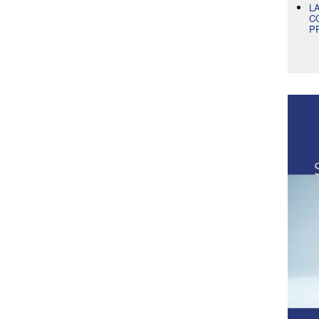
L
C
P