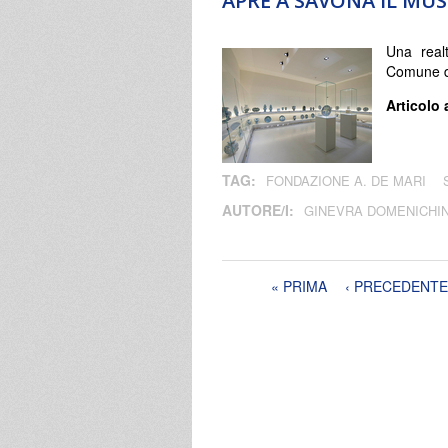
APRE A SAVONA IL MU
Una real
Comune di
Articolo 
TAG:
FONDAZIONE A. DE MARI
AUTORE/I:
GINEVRA DOMENICHIN
Pagine
« PRIMA
‹ PRECEDENTE