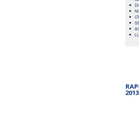
D
N
O
S
A
L
RAP
2013