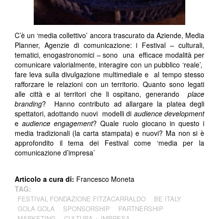
C’è un ‘media collettivo’ ancora trascurato da Aziende, Media
Planner, Agenzie di comunicazione: i Festival – culturali,
tematici, enogastronomici – sono una efficace modalità per
comunicare valorialmente, interagire con un pubblico ‘reale’,
fare leva sulla divulgazione multimediale e al tempo stesso
rafforzare le relazioni con un territorio. Quanto sono legati
alle città e ai territori che li ospitano, generando
place
branding
? Hanno contributo ad allargare la platea degli
spettatori, adottando nuovi modelli di
audience
development
e
audience engagement
? Quale ruolo giocano in questo i
media tradizionali (la carta stampata) e nuovi? Ma non si è
approfondito il tema dei Festival come ‘media per la
comunicazione d’impresa’
Articolo a cura di:
Francesco Moneta
TAG:
FESTIVAL FONDAZIONE FITZACARRALDO
BE ITALY
GOLA GOLA
SPONSORSHIP
PARTNERSHIP
MARKETING
CULTURA + IMPRESA