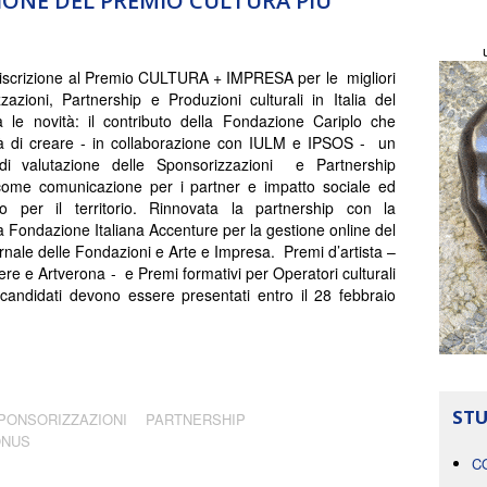
ZIONE DEL PREMIO CULTURA PIÙ
 iscrizione al Premio CULTURA + IMPRESA per le migliori
zazioni, Partnership e Produzioni culturali in Italia del
 le novità: il contributo della Fondazione Cariplo che
à di creare - in collaborazione con IULM e IPSOS - un
di valutazione delle Sponsorizzazioni e Partnership
 come comunicazione per i partner e impatto sociale ed
o per il territorio. Rinnovata la partnership con la
a Fondazione Italiana Accenture per la gestione online del
nale delle Fondazioni e Arte e Impresa. Premi d’artista –
ere e Artverona - e Premi formativi per Operatori culturali
candidati devono essere presentati entro il 28 febbraio
STU
PONSORIZZAZIONI
PARTNERSHIP
ONUS
C