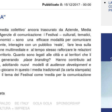
L
Pubblicato il:
15/12/2017 - 00:00
C
P
IA”
media collettivo’ ancora trascurato da Aziende, Media
Agenzie di comunicazione: i Festival – culturali, tematici,
onomici – sono una efficace modalità per comunicare
ente, interagire con un pubblico ‘reale’, fare leva sulla
one multimediale e al tempo stesso rafforzare le relazioni
ritorio. Quanto sono legati alle città e ai territori che li
o, generando
place branding
? Hanno contributo ad
ori, adottando nuovi modelli di
audience
development
e
 giocano in questo i media tradizionali (la carta stampata)
 il tema dei Festival come ‘media per la comunicazione
eta
RRALDO
BE ITALY
GOLA GOLA
SPONSORSHIP
LTURA + IMPRESA