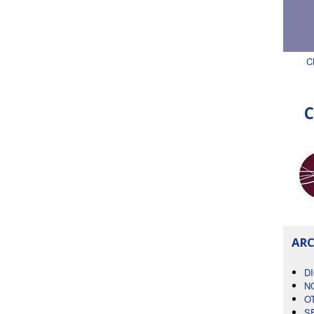
C
C
ARC
D
N
O
S