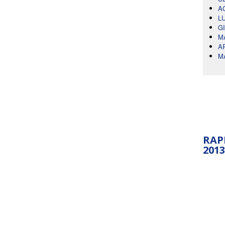
A
L
G
M
A
M
RAP
2013