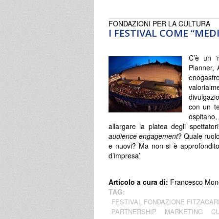
FONDAZIONI PER LA CULTURA
I FESTIVAL COME “MED
C’è un ‘
Planner, 
enogastr
valorialm
divulgazi
con un ter
ospitan
allargare la platea degli spettat
audience engagement
? Quale ruolo
e nuovi? Ma non si è approfondito
d’impresa’
Articolo a cura di:
Francesco Mon
TAG:
FESTIVAL FONDAZIONE FITZACA
PARTNERSHIP
MARKETING
CU