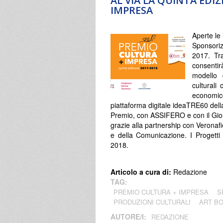
AL VIA LA QUINTA EDI
IMPRESA
Aperte le
Sponsoriz
2017. Tra
consentir
modello 
culturali
economic
piattaforma digitale ideaTRE60 dell
Premio, con ASSIFERO e con il Gior
grazie alla partnership con Veronafi
e della Comunicazione. I Progetti 
2018.
Articolo a cura di:
Redazione
TAG:
PREMIO CULTURA + IMPRESA
S
PRODUZIONI CULTURALI
ART B
AUTORE/I:
REDAZIONE