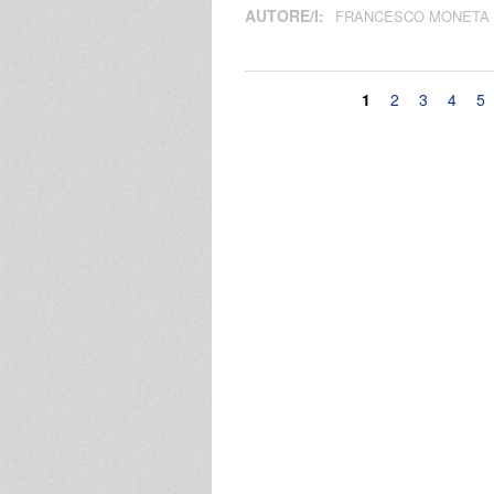
AUTORE/I:
FRANCESCO MONETA
Pagine
1
2
3
4
5