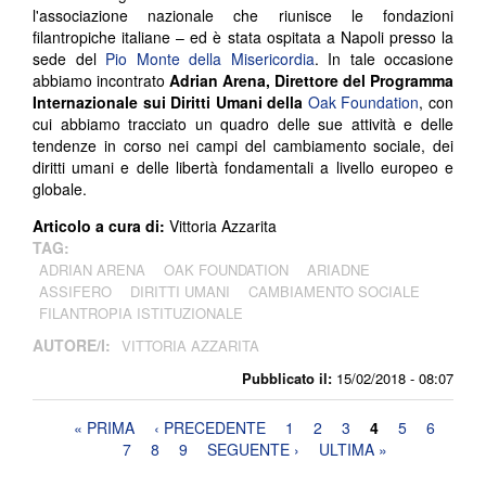
l'associazione nazionale che riunisce le fondazioni
filantropiche italiane – ed è stata ospitata a Napoli presso la
sede del
Pio Monte della Misericordia
. In tale occasione
abbiamo incontrato
Adrian Arena, Direttore del Programma
Internazionale sui Diritti Umani della
Oak Foundation
, con
cui abbiamo tracciato un quadro delle sue attività e delle
tendenze in corso nei campi del cambiamento sociale, dei
diritti umani e delle libertà fondamentali a livello europeo e
globale.
Articolo a cura di:
Vittoria Azzarita
TAG:
ADRIAN ARENA
OAK FOUNDATION
ARIADNE
ASSIFERO
DIRITTI UMANI
CAMBIAMENTO SOCIALE
FILANTROPIA ISTITUZIONALE
AUTORE/I:
VITTORIA AZZARITA
Pubblicato il:
15/02/2018 - 08:07
Pagine
« PRIMA
‹ PRECEDENTE
1
2
3
4
5
6
7
8
9
SEGUENTE ›
ULTIMA »