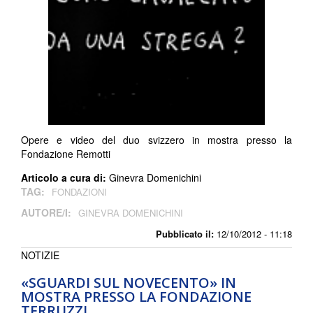
Opere e video del duo svizzero in mostra presso la
Fondazione Remotti
Articolo a cura di:
Ginevra Domenichini
TAG:
FONDAZIONI
AUTORE/I:
GINEVRA DOMENICHINI
Pubblicato il:
12/10/2012 - 11:18
NOTIZIE
«SGUARDI SUL NOVECENTO» IN
MOSTRA PRESSO LA FONDAZIONE
TERRUZZI