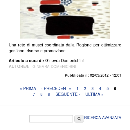
Una rete di musei coordinata dalla Regione per ottimizzare
gestione, risorse e promozione
Articolo a cura di:
Ginevra Domenichini
AUTORE/I:
GINEVRA DOMENICHINI
Pubblicato il:
02/03/2012 - 12:01
Pagine
« PRIMA
‹ PRECEDENTE
1
2
3
4
5
6
7
8
9
SEGUENTE ›
ULTIMA »
Form di ricerca
Cerca
RICERCA AVANZATA