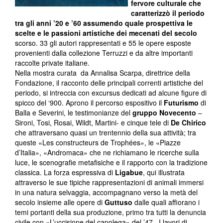
fervore culturale che
caratterizzò il periodo
tra gli anni ’20 e ’60
assumendo quale prospettiva le
scelte e le passioni artistiche dei mecenati del secolo
scorso. 33 gli autori rappresentati e 55 le opere esposte
provenienti dalla collezione Terruzzi e da altre importanti
raccolte private italiane.
Nella mostra curata da Annalisa Scarpa, direttrice della
Fondazione, il racconto delle principali correnti artistiche del
periodo, si intreccia con excursus dedicati ad alcune figure di
spicco del ‘900. Aprono il percorso espositivo il
Futurismo
di
Balla e Severini, le testimonianze del
gruppo Novecento
–
Sironi, Tosi, Rosai, Wildt, Martini- e cinque tele di
De Chirico
che attraversano quasi un trentennio della sua attività; tra
queste «Les constructeurs de Trophées», le «Piazze
d’Italia», «Andromaca» che ne richiamano le ricerche sulla
luce, le scenografie metafisiche e il rapporto con la tradizione
classica. La forza espressiva di
Ligabue
, qui illustrata
attraverso le sue tipiche rappresentazioni di animali immersi
in una natura selvaggia, accompagnano verso la metà del
secolo insieme alle opere di
Guttuso
dalle quali affiorano i
temi portanti della sua produzione, primo tra tutti la denuncia
civile con «L’uccisione del capolega» del ’47. I lavori di