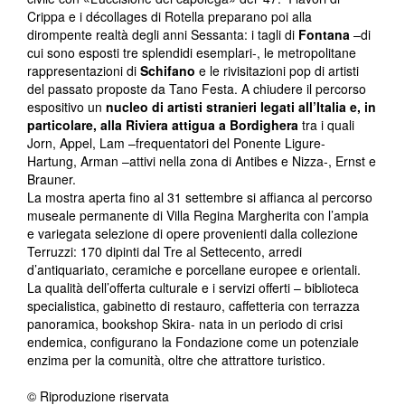
Crippa e i décollages di Rotella preparano poi alla
dirompente realtà degli anni Sessanta: i tagli di
Fontana
–di
cui sono esposti tre splendidi esemplari-, le metropolitane
rappresentazioni di
Schifano
e le rivisitazioni pop di artisti
del passato proposte da Tano Festa. A chiudere il percorso
espositivo un
nucleo di artisti stranieri legati all’Italia e, in
particolare, alla Riviera attigua a Bordighera
tra i quali
Jorn, Appel, Lam –frequentatori del Ponente Ligure-
Hartung, Arman –attivi nella zona di Antibes e Nizza-, Ernst e
Brauner.
La mostra aperta fino al 31 settembre si affianca al percorso
museale permanente di Villa Regina Margherita con l’ampia
e variegata selezione di opere provenienti dalla collezione
Terruzzi: 170 dipinti dal Tre al Settecento, arredi
d’antiquariato, ceramiche e porcellane europee e orientali.
La qualità dell’offerta culturale e i servizi offerti – biblioteca
specialistica, gabinetto di restauro, caffetteria con terrazza
panoramica, bookshop Skira- nata in un periodo di crisi
endemica, configurano la Fondazione come un potenziale
enzima per la comunità, oltre che attrattore turistico.
© Riproduzione riservata