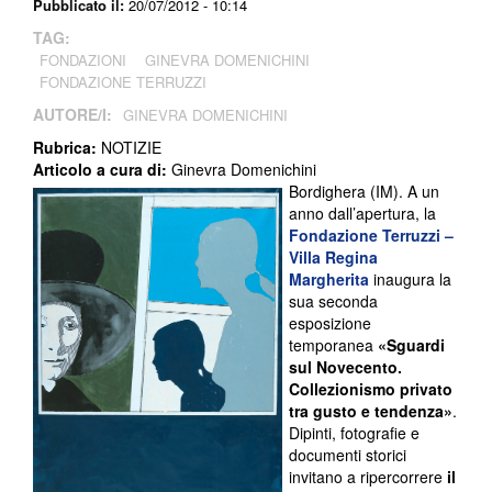
Pubblicato il:
20/07/2012 - 10:14
TAG:
FONDAZIONI
GINEVRA DOMENICHINI
FONDAZIONE TERRUZZI
AUTORE/I:
GINEVRA DOMENICHINI
Rubrica:
NOTIZIE
Articolo a cura di:
Ginevra Domenichini
Bordighera (IM). A un
anno dall’apertura, la
Fondazione Terruzzi –
Villa Regina
Margherita
inaugura la
sua seconda
esposizione
temporanea
«Sguardi
sul Novecento.
Collezionismo privato
tra gusto e tendenza»
.
Dipinti, fotografie e
documenti storici
invitano a ripercorrere
il