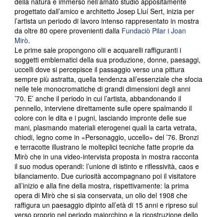
della natura e immerso nell’amato studio appositamente
progettato dall’amico e architetto Josep Lluí Sert, inizia per
l’artista un periodo di lavoro intenso rappresentato in mostra
da oltre 80 opere provenienti dalla
Fundaciò Pilar i Joan
Mirò
.
Le prime sale propongono olii e acquarelli raffiguranti i
soggetti emblematici della sua produzione, donne, paesaggi,
uccelli dove si percepisce il passaggio verso una pittura
sempre più astratta, quella tendenza all’essenziale che sfocia
nelle tele monocromatiche di grandi dimensioni degli anni
’70. E’ anche il periodo in cui l’artista, abbandonando il
pennello, interviene direttamente sulle opere spalmando il
colore con le dita e i pugni, lasciando impronte delle sue
mani, plasmando materiali eterogenei quali la carta vetrata,
chiodi, legno come in «Personaggio, uccello» del ’76. Bronzi
e terracotte illustrano le molteplici tecniche fatte proprie da
Mirò che in una video-intervista proposta in mostra racconta
il suo modus operandi: l’unione di istinto e riflessività, caos e
bilanciamento. Due curiosità accompagnano poi il visitatore
all’inizio e alla fine della mostra, rispettivamente: la prima
opera di Mirò che si sia conservata, un olio del 1908 che
raffigura un paesaggio dipinto all’età di 15 anni e ripreso sul
verso proprio nel periodo maiorchino e la ricostruzione dello