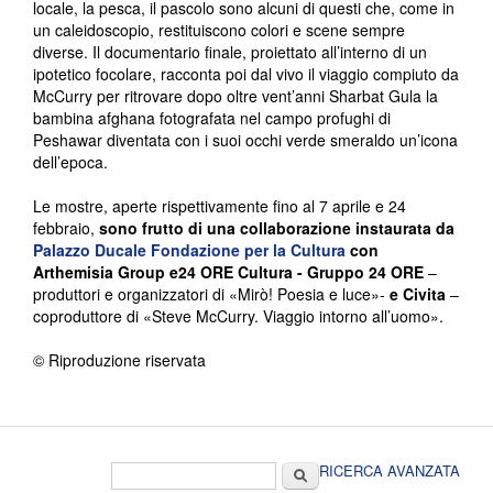
locale, la pesca, il pascolo sono alcuni di questi che, come in
un caleidoscopio, restituiscono colori e scene sempre
diverse. Il documentario finale, proiettato all’interno di un
ipotetico focolare, racconta poi dal vivo il viaggio compiuto da
McCurry per ritrovare dopo oltre vent’anni Sharbat Gula la
bambina afghana fotografata nel campo profughi di
Peshawar diventata con i suoi occhi verde smeraldo un’icona
dell’epoca.
Le mostre, aperte rispettivamente fino al 7 aprile e 24
febbraio,
sono frutto di una collaborazione instaurata da
Palazzo Ducale Fondazione per la Cultura
con
Arthemisia Group e
24 ORE Cultura - Gruppo 24 ORE
–
produttori e organizzatori di «Mirò! Poesia e luce»-
e Civita
–
coproduttore di «Steve McCurry. Viaggio intorno all’uomo».
© Riproduzione riservata
Form di ricerca
Cerca
RICERCA AVANZATA