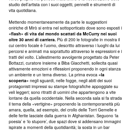
studio dell’artista con i suoi oggetti, pennelli e strumenti di
vita quotidiana.
Mettendo momentaneamente da parte le suggestioni
oniriche di Mirò si entra nel sottoporticato dove sono esposti i
«flash» di vita dal mondo scattati da McCurry nei suoi
oltre 30 anni di carriera.
Più di 200 le fotografie in mostra il
cui centro focale è l’uomo, descritto attraverso i luoghi da lui
percorsi e animati ma soprattutto attraverso le espressioni e i
tratti del volto. L’allestimento avvolgente progettato da Peter
Bottazzi, curatore insieme a Biba Giacchetti, sollecita quasi
attivamente emozioni e riflessioni proponendo in ogni stanza
un ambiente e un tema diverso. La prima evoca
«la
scoperta»
negli sguardi, nelle fogge, negli abiti dei suoi
protagonisti impressi su stampe fotografiche appoggiate su
veli leggeri; sono ritratti di uomini che appartengono a vite
lontane da quella occidentale. Nella seconda sala si fa strada
il tema della «vertigine» proponendo la contemporaneità più
amara, quella, ad esempio, del crollo delle Torri Gemelle e
delle ferite lasciate dalla guerra in Afghanistan. Seguono ‘la
poesia’ e ‘lo stupore’, due spazi dove si addensano immagini
ispirate a momenti della quotidianità; la sosta in un bar