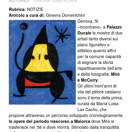
AUTORE/I:
GINEVRA DOMENICHINI
Rubrica:
NOTIZIE
Articolo a cura di:
Ginevra Domenichini
Genova. Si
«incontrano» a
Palazzo
Ducale
le mostre di due
artisti tanto diversi sul
piano figurativo e
stilistico quanto affini
per la comune capacità
di segnare la storia
rispettivamente dell’arte
e della fotografia:
Mirò
e McCurry
.
Gli ultimi trent’anni di
vita del pittore catalano
sono il tema della prima,
curata da María Luisa
Lax Cacho, che
propone attraverso un percorso sviluppato cronologicamente
le opere del periodo trascorso a Maiorca
dove Mirò si
trasferisce nel ‘56 e dove morirà. Stimolato dalla tranquillità