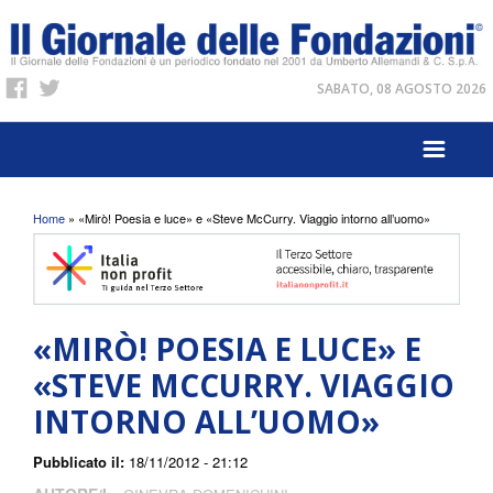
SABATO, 08 AGOSTO 2026
Tu sei qui
Home
» «Mirò! Poesia e luce» e «Steve McCurry. Viaggio intorno all’uomo»
«MIRÒ! POESIA E LUCE» E
«STEVE MCCURRY. VIAGGIO
INTORNO ALL’UOMO»
Pubblicato il:
18/11/2012 - 21:12