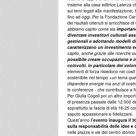
insieme alla casa editrice Laterza che
sui temi legati alla manifestazione; 
fino ad oggi. Per la Fondazione Caris
dei risultati ottenuti si arricchisce di u
abbiamo capito come sia
important
diventare investitori culturali a
gestionali e adottando modelli di
caratterizzano un investimento 
capito, anche grazie alle ricerche sv
possibile creare occupazione e in
coinvolti, in particolare dei volo
elementi di forza risiedono nei cost
sostenibile nel tempo «
un tema ques
disperdere energie ma anzi di cost
le conferenze - che contribuisce a fi
Per Giulia Cogoli poi un altro import
di presenza passate dalle 12.000 de
soprattutto la fascia di età 18-25 c
saputo appassionare e fidelizzare.
Quest’anno
l’evento inaugura il 3
sulla responsabilità delle idee e
nelle piazze e vie del centro stori