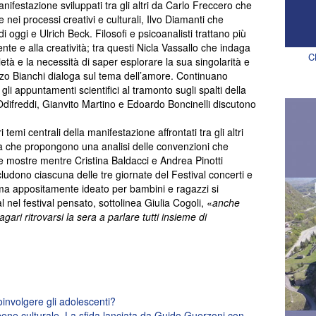
nifestazione sviluppati tra gli altri da Carlo Freccero che
e nei processi creativi e culturali, Ilvo Diamanti che
i oggi e Ulrich Beck. Filosofi e psicoanalisti trattano più
nte e alla creatività; tra questi Nicla Vassallo che indaga
C
ietà e la necessità di saper esplorare la sua singolarità e
o Bianchi dialoga sul tema dell’amore. Continuano
gli appuntamenti scientifici al tramonto sugli spalti della
difreddi, Gianvito Martino e Edoardo Boncinelli discutono
 temi centrali della manifestazione affrontati tra gli altri
 che propongono una analisi delle convenzioni che
le mostre mentre Cristina Baldacci e Andrea Pinotti
ludono ciascuna delle tre giornate del Festival concerti e
ma appositamente ideato per bambini e ragazzi si
l nel festival pensato, sottolinea Giulia Cogoli, «
anche
gari ritrovarsi la sera a parlare tutti insieme di
oinvolgere gli adolescenti?
 bene culturale. La sfida lanciata da Guido Guerzoni con