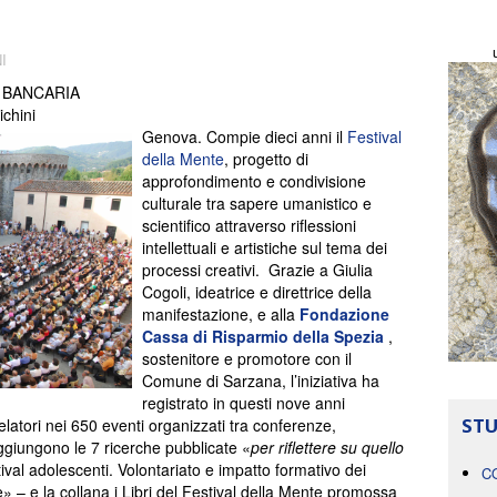
I
 BANCARIA
chini
Genova. Compie dieci anni il
Festival
della Mente
, progetto di
approfondimento e condivisione
culturale tra sapere umanistico e
scientifico attraverso riflessioni
intellettuali e artistiche sul tema dei
processi creativi. Grazie a Giulia
Cogoli, ideatrice e direttrice della
manifestazione, e alla
Fondazione
Cassa di Risparmio della Spezia
,
sostenitore e promotore con il
Comune di Sarzana, l’iniziativa ha
registrato in questi nove anni
STU
latori nei 650 eventi organizzati tra conferenze,
ggiungono le 7 ricerche pubblicate «
per riflettere su quello
stival adolescenti. Volontariato e impatto formativo dei
C
e» – e la collana i Libri del Festival della Mente promossa