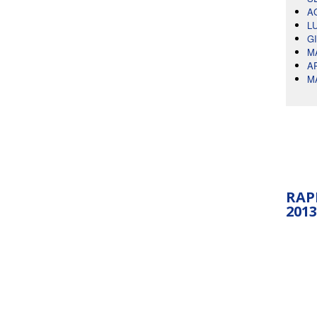
A
L
G
M
A
M
RAP
2013