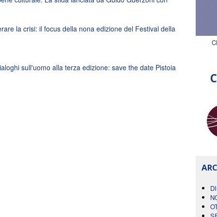
rare la crisi: il focus della nona edizione del Festival della
C
 Dialoghi sull'uomo alla terza edizione: save the date Pistoia
C
ARC
D
N
O
S