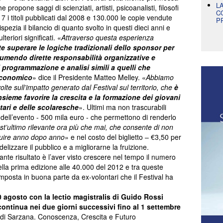
L
 propone saggi di scienziati, artisti, psicoanalisti, filosofi
C
17 i titoli pubblicati dal 2008 e 130.000 le copie vendute
P
pezia il bilancio di quanto svolto in questi dieci anni e
lteriori significati. «
Attraverso questa esperienza
e superare le logiche tradizionali dello sponsor per
ssumendo dirette responsabilità organizzative e
 programmazione e analisi simili a quelli che
economico
» dice il Presidente Matteo Melley. «
Abbiamo
olte sull’impatto generato dal Festival sul territorio, che
è
sieme favorire la crescita e la formazione dei giovani
ntari e delle scolaresche
». Ultimi ma non trascurabili
i dell’evento - 500 mila euro - che permettono di renderlo
t’ultimo rilevante ora più che mai, che consente di non
ruire anno dopo anno
» e nel costo del biglietto – €3,50 per
delizzare il pubblico e a migliorarne la fruizione.
ante risultato è l’aver visto crescere nel tempo il numero
lla prima edizione alle 40.000 del 2012 e tra queste
omposta in buona parte da ex-volontari che il Festival ha
0 agosto con la lectio magistralis di Guido Rossi
 continua nei due giorni successivi fino al 1 settembre
co di Sarzana. Conoscenza, Crescita e Futuro