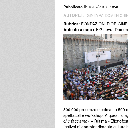
Pubblicato il:
13/07/2013 - 13:42
AUTORE/I:
GINEVRA DOMENICHIN
Rubrica:
FONDAZIONI D'ORIGINE
Articolo a cura di:
Ginevra Domeni
300.000 presenze e coinvolto 500 re
spettacoli e workshop. A questi si a
che facciamo
» – l’ultima «Effettofe
festival di approfondimento cultural