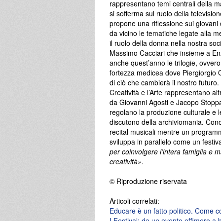
rappresentano temi centrali della ma
si sofferma sul ruolo della television
propone una riflessione sui giovani d
da vicino le tematiche legate alla me
il ruolo della donna nella nostra soc
Massimo Cacciari che insieme a Enz
anche quest’anno le trilogie, ovvero 
fortezza medicea dove Piergiorgio O
di ciò che cambierà il nostro futuro.
Creatività e l’Arte rappresentano altri
da Giovanni Agosti e Jacopo Stoppa
regolano la produzione culturale e 
discutono della archiviomania. Conc
recital musicali mentre un program
sviluppa in parallelo come un festiva
per coinvolgere l’intera famiglia e ma
creatività»
.
© Riproduzione riservata
Articoli correlati:
Educare è un fatto politico. Come c
I Festival: da un evento effimero a