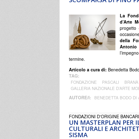
La Fonda
d’Arte 
progetto 
occasione
della F
Antonio 
l’impegno
termine.
Articolo a cura di:
Benedetta Bodo 
TAG:
FONDAZIONE
PASCALI
BRANÀ
GALLERIA NAZIONALE D’ARTE M
AUTORE/I:
BENEDETTA BODO DI
FONDAZIONI D'ORIGINE BANCAR
UN MASTERPLAN PER IL
CULTURALI E ARCHITET
SISMA