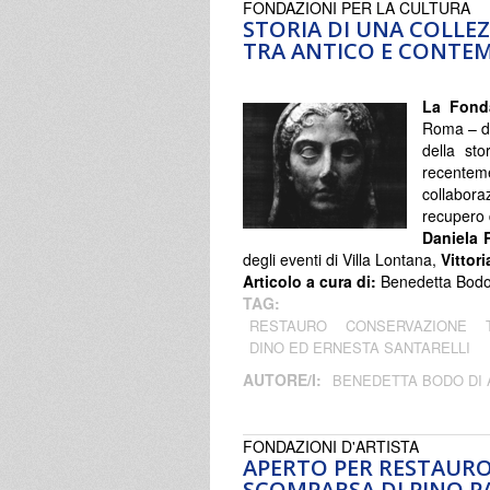
FONDAZIONI PER LA CULTURA
STORIA DI UNA COLLE
TRA ANTICO E CONT
La Fonda
Roma –
d
della sto
recenteme
collabora
recupero d
Daniela 
degli eventi di Villa Lontana,
Vittori
Articolo a cura di:
Benedetta Bodo 
TAG:
RESTAURO
CONSERVAZIONE
DINO ED ERNESTA SANTARELLI
AUTORE/I:
BENEDETTA BODO DI
FONDAZIONI D'ARTISTA
APERTO PER RESTAURO
SCOMPARSA DI PINO P