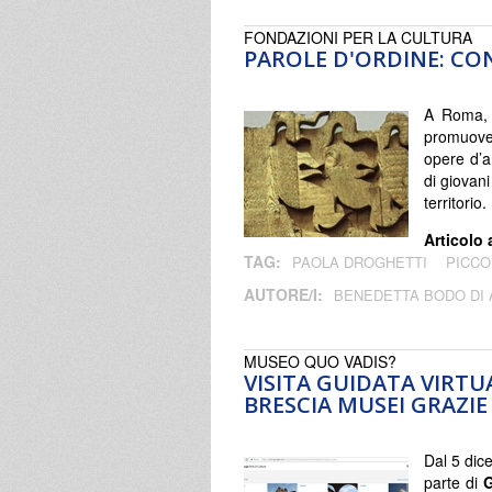
FONDAZIONI PER LA CULTURA
PAROLE D'ORDINE: CO
A Roma, 
promuove
opere d’ar
di giovani
territori
Articolo 
TAG:
PAOLA DROGHETTI
PICCO
AUTORE/I:
BENEDETTA BODO DI
MUSEO QUO VADIS?
VISITA GUIDATA VIRTU
BRESCIA MUSEI GRAZI
Dal 5 dic
parte di
G