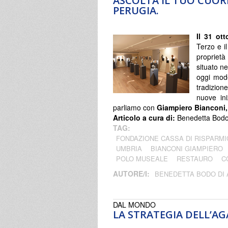
ASCOLTA IL TUO CUORE
PERUGIA.
Il 31 ot
Terzo e i
proprietà
situato ne
oggi mod
tradizion
nuove ini
parliamo con
Giampiero Bianconi,
Articolo a cura di:
Benedetta Bodo 
TAG:
FONDAZIONE CASSA DI RISPARMI
UMBRIA
BIANCONI GIAMPIERO
POLO MUSEALE
RESTAURO
C
AUTORE/I:
BENEDETTA BODO DI
DAL MONDO
LA STRATEGIA DELL’A