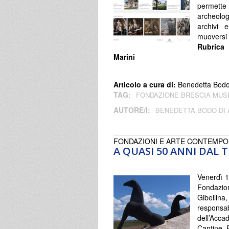
permette 
archeolo
archivi 
muoversi 
Rubrica 
Marini
Articolo a cura di:
Benedetta Bodo 
TAG:
FONDAZIONE BRESCIA MUS
AUTORE/I:
BENEDETTA BODO DI
FONDAZIONI E ARTE CONTEMP
A QUASI 50 ANNI DAL
Venerdì 1
Fondazion
Gibellina
respons
dell’Acca
Cantine E