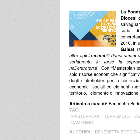
La Fonda
Diocesi 
salvaguard
serie di
concreta
2016, in 
Galeati
r
oltre agli irreparabili danni umani 
seriamente in forse la soprav
nell’entroterra
”. Con “Masterplan 
solo risorse economiche significati
degli stakeholder per la costruzione
economici, sociali ed elementi mor
territorio, l’elemento di innovazione 
Articolo a cura di:
Benedetta Bodo 
TAG:
MASTERPLAN
TERREMOTO
AS
CAMERINO
AUTORE/I:
BENEDETTA BODO DI