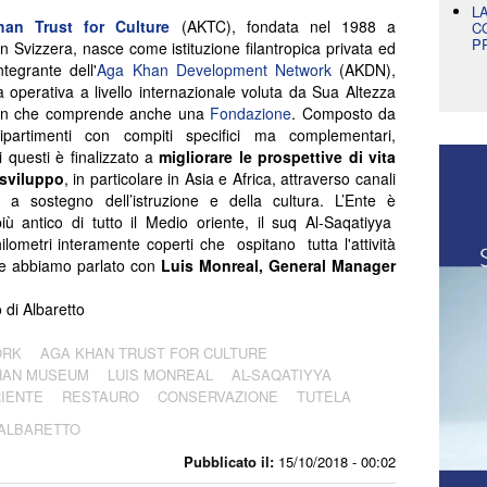
L
an Trust for Culture
(AKTC), fondata nel 1988 a
C
P
in Svizzera, nasce come istituzione filantropica privata ed
ntegrante dell'
Aga Khan Development Network
(AKDN),
à operativa a livello internazionale voluta da Sua Altezza
an che comprende anche una
Fondazione
. Composto da
dipartimenti con compiti specifici ma complementari,
 questi è finalizzato a
migliorare le prospettive di vita
 sviluppo
, in particolare in Asia e Africa, attraverso canali
ci a sostegno dell’istruzione e della cultura. L’Ente è
ù antico di tutto il Medio oriente, il suq Al-Saqatiyya
ilometri interamente coperti che ospitano tutta l'attività
Ne abbiamo parlato con
Luis Monreal, General Manager
di Albaretto
ORK
AGA KHAN TRUST FOR CULTURE
HAN MUSEUM
LUIS MONREAL
AL-SAQATIYYA
IENTE
RESTAURO
CONSERVAZIONE
TUTELA
 ALBARETTO
Pubblicato il:
15/10/2018 - 00:02