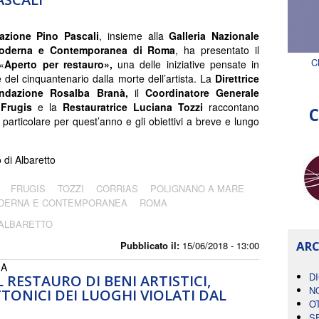
zione Pino Pascali
, insieme alla
Galleria Nazionale
Moderna e Contemporanea di Roma
, ha presentato il
C
«
Aperto per restauro»,
una delle iniziative pensate in
 del cinquantenario dalla morte dell’artista. La
Direttrice
ondazione Rosalba Branà,
il
Coordinatore Generale
Frugis
e la
Restauratrice Luciana Tozzi
raccontano
C
 particolare per quest’anno e gli obiettivi a breve e lungo
di Albaretto
FRUGIS
TOZZI
CORRIAS
POLIGNANO A MARE
ODERNA E CONTEMPORANEA
ROMA
 ALBARETTO
ARC
Pubblicato il:
15/06/2018 - 13:00
IA
D
 RESTAURO DI BENI ARTISTICI,
N
TONICI DEI LUOGHI VIOLATI DAL
O
S