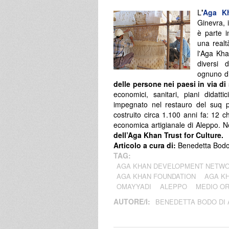
L
'
Aga Kh
Ginevra, 
è parte i
una realt
l'Aga Kh
diversi 
ognuno di
delle persone nei paesi in via di
economici, sanitari, piani didatti
impegnato nel restauro del suq pi
costruito circa 1.100 anni fa: 12 ch
economica artigianale di Aleppo. 
dell’Aga Khan Trust for Culture.
Articolo a cura di:
Benedetta Bodo 
TAG:
AGA KHAN DEVELOPMENT NETW
AGA KHAN FOUNDATION
AGA K
OMAYYADI
ALEPPO
MEDIO OR
AUTORE/I:
BENEDETTA BODO DI