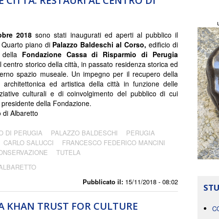
 CITTÀ. RESTAURI AL CENTRO DI
tobre 2018
sono stati inaugurati ed aperti al pubblico il
l Quarto piano di
Palazzo Baldeschi al Corso,
edificio di
 della
Fondazione Cassa di Risparmio di Perugia
l centro storico della città, in passato residenza storica ed
erno spazio museale. Un impegno per il recupero della
e architettonica ed artistica della città in funzione delle
ziative culturali e di coinvolgimento del pubblico di cui
presidente della Fondazione.
di Albaretto
O DI PERUGIA
PALAZZO BALDESCHI
PERUGIA
CARLO SALUCCI
FRANCESCO FEDERICO MANCINI
ONSERVAZIONE
TUTELA
 ALBARETTO
Pubblicato il:
15/11/2018 - 08:02
STU
GA KHAN TRUST FOR CULTURE
C