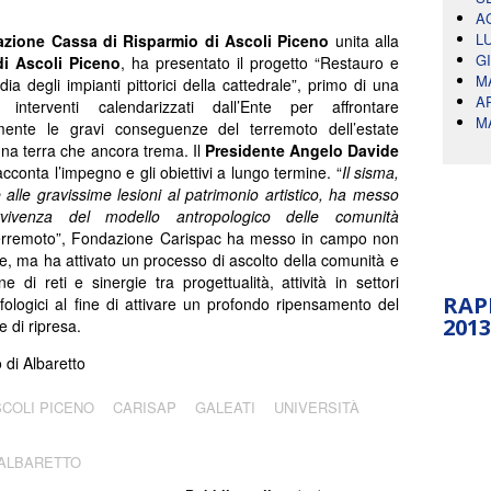
A
L
zione Cassa di Risparmio di Ascoli Piceno
unita alla
G
di Ascoli Piceno
, ha presentato il progetto “Restauro e
M
ia degli impianti pittorici della cattedrale”, primo di una
A
 interventi calendarizzati dall’Ente per affrontare
M
mente le gravi conseguenze del terremoto dell’estate
una terra che ancora trema. Il
Presidente
Angelo Davide
acconta l’impegno e gli obiettivi a lungo termine. “
Il sisma,
e alle gravissime lesioni al patrimonio artistico, ha messo
vivenza del modello antropologico delle comunità
terremoto”, Fondazione Carispac ha messo in campo non
ve, ma ha attivato un processo di ascolto della comunità e
 di reti e sinergie tra progettualità, attività in settori
RAP
fologici al fine di attivare un profondo ripensamento del
2013
e di ripresa.
di Albaretto
COLI PICENO
CARISAP
GALEATI
UNIVERSITÀ
 ALBARETTO