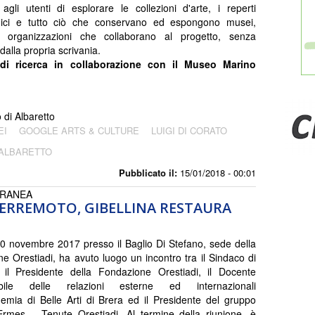
agli utenti di esplorare le collezioni d'arte, i reperti
gici e tutto ciò che conservano ed espongono musei,
e organizzazioni che collaborano al progetto, senza
dalla propria scrivania.
di ricerca in collaborazione con il Museo Marino
di Albaretto
EI
GOOGLE ARTS & CULTURE
LUIGI DI CORATO
 ALBARETTO
Pubblicato il:
15/01/2018 - 00:01
ORANEA
 TERREMOTO, GIBELLINA RESTAURA
0 novembre 2017 presso il Baglio Di Stefano, sede della
e Orestiadi, ha avuto luogo un incontro tra il Sindaco di
, il Presidente della Fondazione Orestiadi, il Docente
abile delle relazioni esterne ed internazionali
demia di Belle Arti di Brera ed il Presidente del gruppo
rmes – Tenute Orestiadi. Al termine della riunione, è