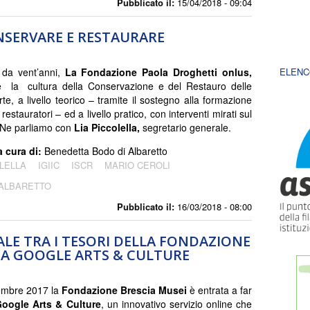
Pubblicato il:
15/04/2018 - 09:04
NSERVARE E RESTAURARE
da vent’anni,
La Fondazione Paola Droghetti onlus,
ELENC
 la cultura della Conservazione e del Restauro delle
te, a livello teorico – tramite il sostegno alla formazione
 restauratori – ed a livello pratico, con interventi mirati sul
o. Ne parliamo con
Lia Piccolella,
segretario generale.
a cura di:
Benedetta Bodo di Albaretto
LELLA
IGIIC
ISCR
MARIO CEROLI
 ALBARETTO
Pubblicato il:
16/03/2018 - 08:00
ALE TRA I TESORI DELLA FONDAZIONE
E A GOOGLE ARTS & CULTURE
embre 2017 la
Fondazione Brescia Musei
è entrata a far
oogle Arts & Culture
, un innovativo servizio online che