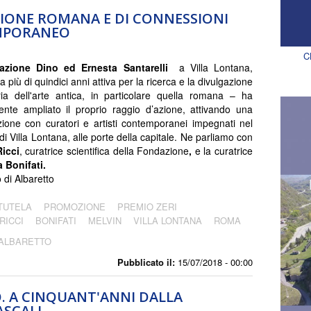
ZIONE ROMANA E DI CONNESSIONI
EMPORANEO
C
zione Dino ed Ernesta Santarelli
a Villa Lontana,
a più di quindici anni attiva per la ricerca e la divulgazione
ria dell'arte antica, in particolare quella romana – ha
nte ampliato il proprio raggio d’azione, attivando una
zione con curatori e artisti contemporanei impegnati nel
i Villa Lontana, alle porte della capitale. Ne parliamo con
Ricci
, curatrice scientifica della Fondazione
,
e la curatrice
a Bonifati.
di Albaretto
TUTELA
PROMOZIONE
PREMIO ZERI
RICCI
BONIFATI
MELVIN
VILLA LONTANA
ROMA
 ALBARETTO
Pubblicato il:
15/07/2018 - 00:00
. A CINQUANT'ANNI DALLA
ASCALI