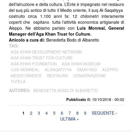
dell’istruzione e della cultura. L’Ente è impegnato nel restauro
del suq più antico di tutto il Medio oriente, il suq Al-Saqatiyya
costruito circa 1.100 anni fa: 12 chilometri interamente
coperti che ospitano tutta l'attività economica artigianale di
Aleppo. Ne abbiamo parlato con
Luis Monreal, General
Manager dell’Aga Khan Trust for Culture.
Articolo a cura di:
Benedetta Bodo di Albaretto
TAG:
AGA KHAN DEVELOPMENT NETWORK
AGA KHAN TRUST FOR CULTURE
AGA KHAN FOUNDATION
AGA KHAN MUSEUM
LUIS MONREAL
AL-SAQATIYYA
OMAYYADI
ALEPPO
MEDIO ORIENTE
RESTAURO
CONSERVAZIONE
TUTELA
AUTORE/I:
BENEDETTA BODO DI ALBARETTO
Pubblicato il:
15/10/2018 - 00:02
Pagine
1
2
3
4
5
6
7
8
9
SEGUENTE ›
ULTIMA »