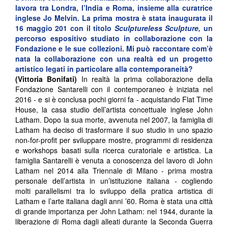
lavora tra Londra, l’India e Roma, insieme alla curatrice
inglese Jo Melvin. La prima mostra è stata inaugurata il
16 maggio 201 con il titolo
Sculptureless
Sculpture,
un
percorso espositivo studiato in collaborazione con la
Fondazione e le sue collezioni. Mi può raccontare com’è
nata la collaborazione con una realtà ed un progetto
artistico legati in particolare alla contemporaneità?
(Vittoria Bonifati)
In realtà la prima collaborazione della
Fondazione Santarelli con il contemporaneo è iniziata nel
2016 - e si è conclusa pochi giorni fa - acquistando Flat Time
House, la casa studio dell’artista concettuale inglese John
Latham. Dopo la sua morte, avvenuta nel 2007, la famiglia di
Latham ha deciso di trasformare il suo studio in uno spazio
non-for-profit per sviluppare mostre, programmi di residenza
e workshops basati sulla ricerca curatoriale e artistica. La
famiglia Santarelli è venuta a conoscenza del lavoro di John
Latham nel 2014 alla Triennale di Milano - prima mostra
personale dell’artista in un’istituzione italiana - cogliendo
molti parallelismi tra lo sviluppo della pratica artistica di
Latham e l’arte italiana dagli anni ’60. Roma è stata una città
di grande importanza per John Latham: nel 1944, durante la
liberazione di Roma dagli alleati durante la Seconda Guerra