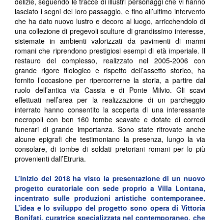
delizie, seguendo le tracce di illustri personaggi che vi hanno
lasciato i segni del loro passaggio, e fino all’ultimo intervento
che ha dato nuovo lustro e decoro al luogo, arricchendolo di
una collezione di pregevoli sculture di grandissimo interesse,
sistemate in ambienti valorizzati da pavimenti di marmi
romani che riprendono prestigiosi esempi di età imperiale. Il
restauro del complesso, realizzato nel 2005-2006 con
grande rigore filologico e rispetto dell’assetto storico, ha
fornito l’occasione per ripercorrerne la storia, a partire dal
ruolo dell’antica via Cassia e di Ponte Milvio. Gli scavi
effettuati nell’area per la realizzazione di un parcheggio
interrato hanno consentito la scoperta di una interessante
necropoli con ben 160 tombe scavate e dotate di corredi
funerari di grande importanza. Sono state ritrovate anche
alcune epigrafi che testimoniano la presenza, lungo la via
consolare, di tombe di soldati pretoriani romani per lo più
provenienti dall’Etruria.
L’inizio del 2018 ha visto la presentazione di un nuovo
progetto curatoriale con sede proprio a Villa Lontana,
incentrato sulle produzioni artistiche contemporanee.
L’idea e lo sviluppo del progetto sono opera di Vittoria
Bonifati, curatrice specializzata nel contemporaneo, che