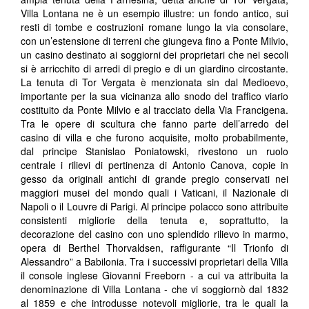
Villa Lontana ne è un esempio illustre: un fondo antico, sui
resti di tombe e costruzioni romane lungo la via consolare,
con un’estensione di terreni che giungeva fino a Ponte Milvio,
un casino destinato ai soggiorni dei proprietari che nei secoli
si è arricchito di arredi di pregio e di un giardino circostante.
La tenuta di Tor Vergata è menzionata sin dal Medioevo,
importante per la sua vicinanza allo snodo del traffico viario
costituito da Ponte Milvio e al tracciato della Via Francigena.
Tra le opere di scultura che fanno parte dell’arredo del
casino di villa e che furono acquisite, molto probabilmente,
dal principe Stanislao Poniatowski, rivestono un ruolo
centrale i rilievi di pertinenza di Antonio Canova, copie in
gesso da originali antichi di grande pregio conservati nei
maggiori musei del mondo quali i Vaticani, il Nazionale di
Napoli o il Louvre di Parigi. Al principe polacco sono attribuite
consistenti migliorie della tenuta e, soprattutto, la
decorazione del casino con uno splendido rilievo in marmo,
opera di Berthel Thorvaldsen, raffigurante “Il Trionfo di
Alessandro” a Babilonia. Tra i successivi proprietari della Villa
il console inglese Giovanni Freeborn - a cui va attribuita la
denominazione di Villa Lontana - che vi soggiornò dal 1832
al 1859 e che introdusse notevoli migliorie, tra le quali la