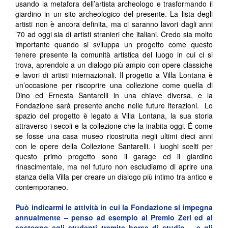
usando la metafora dell’artista archeologo e trasformando il
giardino in un sito archeologico del presente. La lista degli
artisti non è ancora definita, ma ci saranno lavori dagli anni
’70 ad oggi sia di artisti stranieri che italiani. Credo sia molto
importante quando si sviluppa un progetto come questo
tenere presente la comunità artistica del luogo in cui ci si
trova, aprendolo a un dialogo più ampio con opere classiche
e lavori di artisti internazionali. Il progetto a Villa Lontana è
un’occasione per riscoprire una collezione come quella di
Dino ed Ernesta Santarelli in una chiave diversa, e la
Fondazione sarà presente anche nelle future iterazioni. Lo
spazio del progetto è legato a Villa Lontana, la sua storia
attraverso i secoli e la collezione che la inabita oggi. É come
se fosse una casa museo ricostruita negli ultimi dieci anni
con le opere della Collezione Santarelli. I luoghi scelti per
questo primo progetto sono il garage ed il giardino
rinascimentale, ma nel futuro non escludiamo di aprire una
stanza della Villa per creare un dialogo più intimo tra antico e
contemporaneo.
Può indicarmi le attività in cui la Fondazione si impegna
annualmente – penso ad esempio al Premio Zeri ed al
sostegno agli studenti tramite borse di studio – e gli