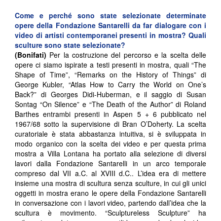
Come e perché sono state selezionate determinate
opere della Fondazione Santarelli da far dialogare con i
video di artisti contemporanei presenti in mostra? Quali
sculture sono state selezionate?
(Bonifati)
Per la costruzione del percorso e la scelta delle
opere ci siamo ispirate a testi presenti in mostra, quali “The
Shape of Time”, “Remarks on the History of Things” di
George Kubler, “Atlas How to Carry the World on One’s
Back?” di Georges Didi-Huberman, e il saggio di Susan
Sontag “On Silence” e “The Death of the Author” di Roland
Barthes entrambi presenti in Aspen 5 + 6 pubblicato nel
1967/68 sotto la supervisione di Bran O’Doherty. La scelta
curatoriale è stata abbastanza intuitiva, si è sviluppata in
modo organico con la scelta dei video e per questa prima
mostra a Villa Lontana ha portato alla selezione di diversi
lavori dalla Fondazione Santarelli in un arco temporale
compreso dal VII a.C. al XVIII d.C.. L’idea era di mettere
insieme una mostra di scultura senza sculture, in cui gli unici
oggetti in mostra erano le opere della Fondazione Santarelli
in conversazione con i lavori video, partendo dall’idea che la
scultura è movimento. “Sculptureless Sculpture” ha