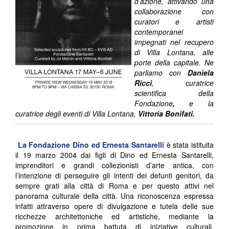
d’azione, attivando una
collaborazione con
curatori e artisti
contemporanei
impegnati nel recupero
di Villa Lontana, alle
porte della capitale. Ne
parliamo con
Daniela
Ricci
, curatrice
scientifica della
Fondazione
,
e la
curatrice degli eventi di Villa Lontana,
Vittoria Bonifati.
La Fondazione Dino ed Ernesta Santarelli
è stata istituita
il 19 marzo 2004 dai figli di Dino ed Ernesta Santarelli,
imprenditori e grandi collezionisti d’arte antica, con
l’intenzione di perseguire gli intenti dei defunti genitori, da
sempre grati alla città di Roma e per questo attivi nel
panorama culturale della città. Una riconoscenza espressa
infatti attraverso opere di divulgazione e tutela delle sue
ricchezze architettoniche ed artistiche, mediante la
promozione in prima battuta di iniziative culturali,