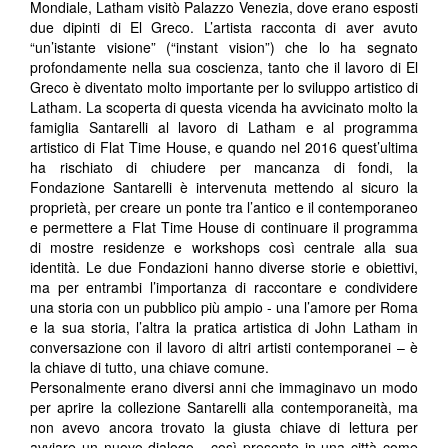
Mondiale, Latham visitò Palazzo Venezia, dove erano esposti
due dipinti di El Greco. L’artista racconta di aver avuto
“un’istante visione” (“instant vision”) che lo ha segnato
profondamente nella sua coscienza, tanto che il lavoro di El
Greco è diventato molto importante per lo sviluppo artistico di
Latham. La scoperta di questa vicenda ha avvicinato molto la
famiglia Santarelli al lavoro di Latham e al programma
artistico di Flat Time House, e quando nel 2016 quest’ultima
ha rischiato di chiudere per mancanza di fondi, la
Fondazione Santarelli è intervenuta mettendo al sicuro la
proprietà, per creare un ponte tra l’antico e il contemporaneo
e permettere a Flat Time House di continuare il programma
di mostre residenze e workshops così centrale alla sua
identità. Le due Fondazioni hanno diverse storie e obiettivi,
ma per entrambi l’importanza di raccontare e condividere
una storia con un pubblico più ampio - una l’amore per Roma
e la sua storia, l’altra la pratica artistica di John Latham in
conversazione con il lavoro di altri artisti contemporanei – è
la chiave di tutto, una chiave comune.
Personalmente erano diversi anni che immaginavo un modo
per aprire la collezione Santarelli alla contemporaneità, ma
non avevo ancora trovato la giusta chiave di lettura per
avviare un nuovo dialogo - così presente in una città come