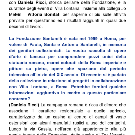
con
Daniela Ricci
, storica dell’arte della Fondazione, e la
curatrice degli eventi di Villa Lontana- insieme alla collega Jo
Melvin -
Vittoria Bonifati
per saperne di più sulle attività
previste per quest’anno ed i risultati raggiunti in quasi due
decenni di lavoro.
La Fondazione Santarelli è nata nel 1999 a Roma, per
volere di Paola, Santa e Antonio Santarelli, in memoria
dei genitori collezionisti. La vostra raccolta di opere
d’arte è famosa per comprendere pezzi unici della
statuaria romana, marmi colorati della Roma imperiale e
pitture su pietra, opere che spaziano dal periodo
tolemaico all’inizio del XIX secolo. Di recente si è parlato
della collezione in relazione ai progetti in collaborazione
con Villa Lontana, a Roma. Potrebbe fornirci qualche
informazioni aggiuntiva in merito a questo particolare
contesto?
(Daniela Ricci)
La campagna romana è ricca di dimore che
associano il carattere residenziale a quello agricolo,
caratterizzate da un casino al centro di campi di vaste
estensioni con alcuni manufatti rustici a uso dei contadini.
Lungo la via Cassia, nell’area già appartenente alla più
ampia tenuta della Farnesina, detta anche di Tor Vergata,