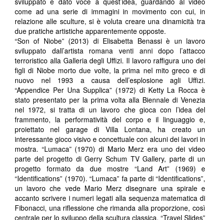
sviluppato e dato voce a quest’idea, guardando al video
come ad una serie di immagini in movimento con cui, in
relazione alle sculture, si è voluta creare una dinamicità tra
due pratiche artistiche apparentemente opposte.
“Son of Niobe” (2013) di Elisabetta Benassi è un lavoro
sviluppato dall’artista romana venti anni dopo l’attacco
terroristico alla Galleria degli Uffizi. Il lavoro raffigura uno dei
figli di Niobe morto due volte, la prima nel mito greco e di
nuovo nel 1993 a causa dell’esplosione agli Uffizi.
“Appendice Per Una Supplica” (1972) di Ketty La Rocca è
stato presentato per la prima volta alla Biennale di Venezia
nel 1972, si tratta di un lavoro che gioca con l’idea del
frammento, la performatività del corpo e il linguaggio e,
proiettato nel garage di Villa Lontana, ha creato un
interessante gioco visivo e concettuale con alcuni dei lavori in
mostra. “Lumaca” (1970) di Mario Merz era uno dei video
parte del progetto di Gerry Schum TV Gallery, parte di un
progetto formato da due mostre “Land Art” (1969) e
“Identifications” (1970). “Lumaca” fa parte di “Identifications”,
un lavoro che vede Mario Merz disegnare una spirale e
accanto scrivere i numeri legati alla sequenza matematica di
Fibonacci, una riflessione che rimanda alla proporzione, così
centrale per lo sviluppo della scultura classica. “Travel Slides”