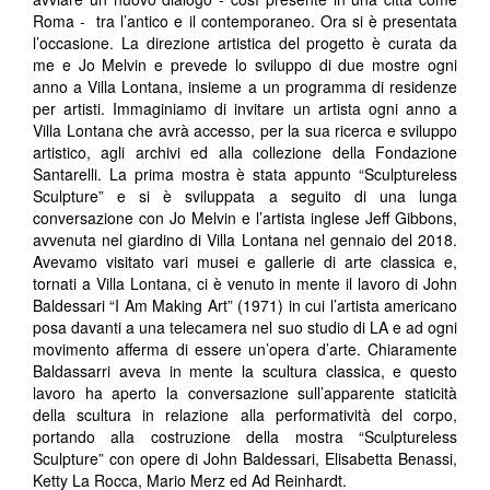
Roma - tra l’antico e il contemporaneo. Ora si è presentata
l’occasione. La direzione artistica del progetto è curata da
me e Jo Melvin e prevede lo sviluppo di due mostre ogni
anno a Villa Lontana, insieme a un programma di residenze
per artisti. Immaginiamo di invitare un artista ogni anno a
Villa Lontana che avrà accesso, per la sua ricerca e sviluppo
artistico, agli archivi ed alla collezione della Fondazione
Santarelli. La prima mostra è stata appunto “Sculptureless
Sculpture” e si è sviluppata a seguito di una lunga
conversazione con Jo Melvin e l’artista inglese Jeff Gibbons,
avvenuta nel giardino di Villa Lontana nel gennaio del 2018.
Avevamo visitato vari musei e gallerie di arte classica e,
tornati a Villa Lontana, ci è venuto in mente il lavoro di John
Baldessari “I Am Making Art” (1971) in cui l’artista americano
posa davanti a una telecamera nel suo studio di LA e ad ogni
movimento afferma di essere un’opera d’arte. Chiaramente
Baldassarri aveva in mente la scultura classica, e questo
lavoro ha aperto la conversazione sull’apparente staticità
della scultura in relazione alla performatività del corpo,
portando alla costruzione della mostra “Sculptureless
Sculpture” con opere di John Baldessari, Elisabetta Benassi,
Ketty La Rocca, Mario Merz ed Ad Reinhardt.