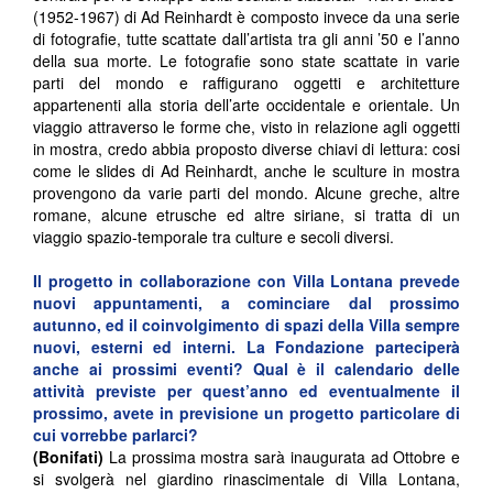
(1952-1967) di Ad Reinhardt è composto invece da una serie
di fotografie, tutte scattate dall’artista tra gli anni ’50 e l’anno
della sua morte. Le fotografie sono state scattate in varie
parti del mondo e raffigurano oggetti e architetture
appartenenti alla storia dell’arte occidentale e orientale. Un
viaggio attraverso le forme che, visto in relazione agli oggetti
in mostra, credo abbia proposto diverse chiavi di lettura: cosi
come le slides di Ad Reinhardt, anche le sculture in mostra
provengono da varie parti del mondo. Alcune greche, altre
romane, alcune etrusche ed altre siriane, si tratta di un
viaggio spazio-temporale tra culture e secoli diversi.
Il progetto in collaborazione con Villa Lontana prevede
nuovi appuntamenti, a cominciare dal prossimo
autunno, ed il coinvolgimento di spazi della Villa sempre
nuovi, esterni ed interni. La Fondazione parteciperà
anche ai prossimi eventi? Qual è il calendario delle
attività previste per quest’anno ed eventualmente il
prossimo, avete in previsione un progetto particolare di
cui vorrebbe parlarci?
(Bonifati)
La prossima mostra sarà inaugurata ad Ottobre e
si svolgerà nel giardino rinascimentale di Villa Lontana,