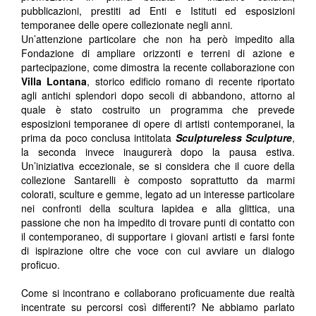
pubblicazioni, prestiti ad Enti e Istituti ed esposizioni
temporanee delle opere collezionate negli anni.
Un’attenzione particolare che non ha però impedito alla
Fondazione di ampliare orizzonti e terreni di azione e
partecipazione, come dimostra la recente collaborazione con
Villa Lontana
, storico edificio romano di recente riportato
agli antichi splendori dopo secoli di abbandono, attorno al
quale è stato costruito un programma che prevede
esposizioni temporanee di opere di artisti contemporanei, la
prima da poco conclusa intitolata
Sculptureless
Sculpture
,
la seconda invece inaugurerà dopo la pausa estiva.
Un’iniziativa eccezionale, se si considera che il cuore della
collezione Santarelli è composto soprattutto da marmi
colorati, sculture e gemme, legato ad un interesse particolare
nei confronti della scultura lapidea e alla glittica, una
passione che non ha impedito di trovare punti di contatto con
il contemporaneo, di supportare i giovani artisti e farsi fonte
di ispirazione oltre che voce con cui avviare un dialogo
proficuo.
Come si incontrano e collaborano proficuamente due realtà
incentrate su percorsi così differenti? Ne abbiamo parlato