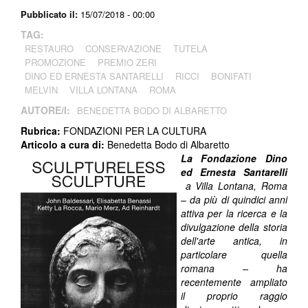
Pubblicato il:
15/07/2018 - 00:00
TAG:
RESTAURO
CONSERVAZIONE
TUTELA
PROMOZIONE
PREMIO ZERI
DINO ED ERNESTA SANTARELLI
RICCI
BONIFATI
MELVIN
VILLA LONTANA
ROMA
AUTORE/I:
BENEDETTA BODO DI ALBARETTO
Rubrica:
FONDAZIONI PER LA CULTURA
Articolo a cura di:
Benedetta Bodo di Albaretto
La Fondazione Dino
ed Ernesta Santarelli
a Villa Lontana, Roma
–
da più di quindici anni
attiva per la ricerca e la
divulgazione della storia
dell'arte antica, in
particolare quella
romana – ha
recentemente ampliato
il proprio raggio