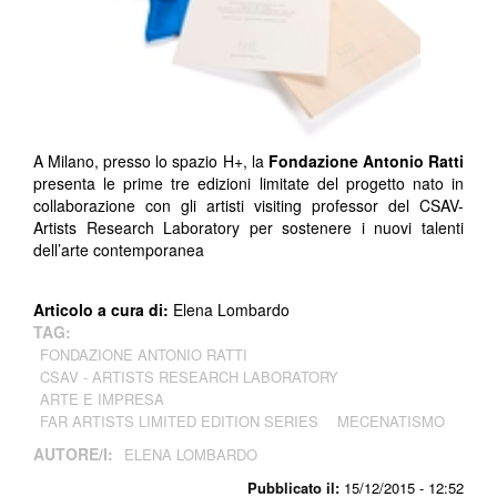
A Milano, presso lo spazio H+, la
Fondazione Antonio Ratti
presenta le prime tre edizioni limitate del progetto nato in
collaborazione con gli artisti visiting professor del CSAV-
Artists Research Laboratory per sostenere i nuovi talenti
dell’arte contemporanea
Articolo a cura di:
Elena Lombardo
TAG:
FONDAZIONE ANTONIO RATTI
CSAV - ARTISTS RESEARCH LABORATORY
ARTE E IMPRESA
FAR ARTISTS LIMITED EDITION SERIES
MECENATISMO
AUTORE/I:
ELENA LOMBARDO
Pubblicato il:
15/12/2015 - 12:52