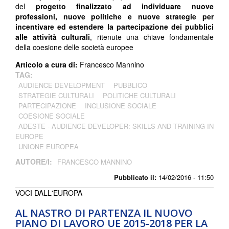
del
progetto finalizzato ad individuare nuove
professioni, nuove politiche e nuove strategie per
incentivare ed estendere la partecipazione dei pubblici
alle attività culturali
, ritenute una chiave fondamentale
della coesione delle società europee
Articolo a cura di:
Francesco Mannino
TAG:
AUDIENCE DEVELOPMENT
PUBBLICO
STRATEGIE CULTURALI
POLITICHE CULTURALI
PARTECIPAZIONE
INCLUSIONE SOCIALE
COESIONE SOCIALE
ADESTE - AUDIENCE DEVELOPER: SKILLS AND TRAINING IN
EUROPE
UNIONE EUROPEA
AUTORE/I:
FRANCESCO MANNINO
Pubblicato il:
14/02/2016 - 11:50
VOCI DALL'EUROPA
AL NASTRO DI PARTENZA IL NUOVO
PIANO DI LAVORO UE 2015-2018 PER LA