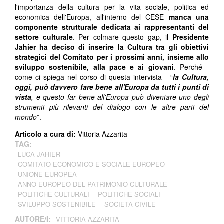
l'importanza della cultura per la vita sociale, politica ed
economica dell'Europa, all'interno del CESE
manca una
componente strutturale dedicata ai rappresentanti del
settore culturale
. Per colmare questo gap, il
Presidente
Jahier ha deciso di inserire la Cultura tra gli obiettivi
strategici del Comitato per i prossimi anni, insieme allo
sviluppo sostenibile, alla pace e ai giovani
. Perché -
come ci spiega nel corso di questa intervista - “
la Cultura,
oggi, può davvero fare bene all'Europa da tutti i punti di
vista
, e questo far bene all'Europa può diventare uno degli
strumenti più rilevanti del dialogo con le altre parti del
mondo
”.
Articolo a cura di:
Vittoria Azzarita
TAG:
LUCA JAHIER
COMITATO ECONOMICO E SOCIALE EUROPEO
UNIONE EUROPEA
ANNO EUROPEO DEL PATRIMONIO CULTURALE
POLITICHE CULTURALI
POLITICHE SOCIALI
SVILUPPO SOSTENIBILE
SOCIETÀ CIVILE
AUTORE/I:
VITTORIA AZZARITA