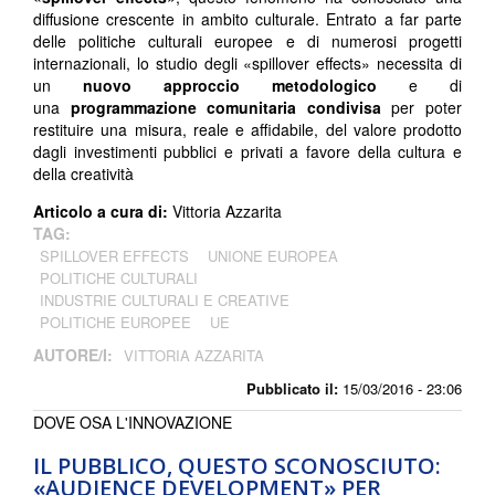
diffusione crescente in ambito culturale. Entrato a far parte
delle politiche culturali europee e di numerosi progetti
internazionali, lo studio degli «spillover effects» necessita di
un
nuovo approccio metodologico
e di
una
programmazione comunitaria condivisa
per poter
restituire una misura, reale e affidabile, del valore prodotto
dagli investimenti pubblici e privati a favore della cultura e
della creatività
Articolo a cura di:
Vittoria Azzarita
TAG:
SPILLOVER EFFECTS
UNIONE EUROPEA
POLITICHE CULTURALI
INDUSTRIE CULTURALI E CREATIVE
POLITICHE EUROPEE
UE
AUTORE/I:
VITTORIA AZZARITA
Pubblicato il:
15/03/2016 - 23:06
DOVE OSA L'INNOVAZIONE
IL PUBBLICO, QUESTO SCONOSCIUTO:
«AUDIENCE DEVELOPMENT» PER