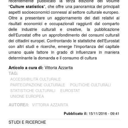
recentemente pubblicato la terza edizione del volume
“
Culture statistics
”, che offre una panoramica dei principali
aspetti socioeconomici connessi al settore culturale europeo.
Oltre a presentare un aggiornamento dei dati relativi ai
risultati economici e occupazionali raggiunti dal comparto
delle industrie culturali e creative, la pubblicazione
dell'Eurostat offre un approfondimento dei consumi culturali
dei cittadini europei. Confrontando le statistiche dell'Eurostat
con altri studi e ricerche, emerge l'importanza del capitale
umano quale fattore in grado di influenzare in maniera
determinante la domanda e il consumo di cultura
Articolo a cura di:
Vittoria Azzarita
TAG:
ACCESSIBILITÀ CULTURALE
PARTECIPAZIONE CULTURALE
POLITICHE CULTURALI
STATISTICHE CULTURALI
EUROSTAT
UNIONE EUROPEA
AUTORE/I:
VITTORIA AZZARITA
Pubblicato il:
15/11/2016 - 09:41
STUDI E RICERCHE