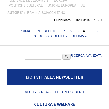
AUDIENCE DEVELOPMENT
EUROPA
POLITICHE CULTURALI
UNIONE EUROPEA
UE
AUTORE/I:
ERMINIA SCIACCHITANO
Pubblicato il:
16/03/2015 - 10:59
Pagine
« PRIMA
‹ PRECEDENTE
1
2
3
4
5
6
7
8
9
SEGUENTE ›
ULTIMA »
Form di ricerca
Cerca
RICERCA AVANZATA
ISCRIVITI ALLA NEWSLETTER
ARCHIVIO NEWSLETTER PRECEDENTI
CULTURA E WELFARE