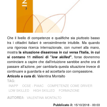
Che il livello di competenze e qualifiche sia piuttosto basso
tra i cittadini italiani è verosimilmente intuibile. Ma quando
una rigorosa ricerca internazionale, con numeri alla mano,
mostra
la situazione disastrosa in cui versa l'Italia, in cui
si contano
11 milioni di "
low skilled
"
, forse dovremmo
cominciare a capire che dall'intuizione sarebbe anche ora di
passare all'azione, per cambiarla questa situazione invece di
continuare a guardarla e ad accettarla con compassione.
Articolo a cura di:
Valentina Montalto
TAG:
INAPP
OCSE - PIAAC
COMPETENZE COME DRIVER
LOW SKILLED
HIGH SKILLED
FORMAZIONE
AUTORE/I:
VALENTINA MONTALTO
Pubblicato il:
15/10/2018 - 00:03