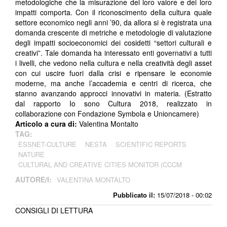
metodologiche che la misurazione del loro valore e dei loro
impatti comporta. Con il riconoscimento della cultura quale
settore economico negli anni ’90, da allora si è registrata una
domanda crescente di metriche e metodologie di valutazione
degli impatti socioeconomici dei cosidetti “settori culturali e
creativi”. Tale domanda ha interessato enti governativi a tutti
i livelli, che vedono nella cultura e nella creatività degli asset
con cui uscire fuori dalla crisi e ripensare le economie
moderne, ma anche l’accademia e centri di ricerca, che
stanno avanzando approcci innovativi in materia. (Estratto
dal rapporto
Io sono Cultura 2018
, realizzato in
collaborazione con Fondazione Symbola e Unioncamere)
Articolo a cura di:
Valentina Montalto
TAG:
ESSNET-CULTURE
NESTA
SCIENTIFIC REPORTS
NATURE
CULTURAL AND CREATIVE CITIES MONITOR (CCCM
AUTORE/I:
VALENTINA MONTALTO
Pubblicato il:
15/07/2018 - 00:02
CONSIGLI DI LETTURA