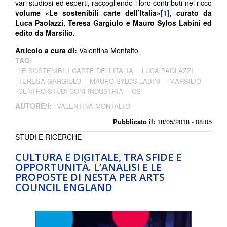
vari studiosi ed esperti, raccogliendo i loro contributi nel ricco
volume «Le sostenibili carte dell’Italia»
[1]
, curato da
Luca Paolazzi, Teresa Gargiulo e Mauro Sylos Labini ed
edito da Marsilio.
Articolo a cura di:
Valentina Montalto
TAG:
LE SOSTENIBILI CARTE DELL’ITALIA
LUCA PAOLAZZI
TERESA GARGIULO
MAURO SYLOS LABINI
MARSILIO
CENTRO STUDI CONFINDUSTRIA
CS
AUTORE/I:
VALENTINA MONTALTO
Pubblicato il:
18/05/2018 - 08:05
STUDI E RICERCHE
CULTURA E DIGITALE, TRA SFIDE E
OPPORTUNITÀ. L’ANALISI E LE
PROPOSTE DI NESTA PER ARTS
COUNCIL ENGLAND