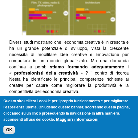
Diversi studi mostrano che l’economia creativa è in crescita e
ha un grande potenziale di sviluppo, vista la crescente
necessità di mobilitare idee creative e innovazione per
competere in un mondo globalizzato. Ma una domanda
continua a porsi:
stiamo formando adeguatamente i
« professionisti della creatività » ?
il centro di ricerca
Nesta ha identificato le principali competenze richieste ai
creativi per capire come migliorare la produttività e la
competitività dell’economia creativa.
Questo sito utilizza i cookie per i proprio funzionamento e per migliorare
l'esperienza utente. Chiudendo questo banner, scorrendo questa pagina,
Articolo a cura di:
Valentina Montalto
cliccando su un link o proseguendo la navigazione in altra maniera,
TAG:
acconsenti all'uso dei cookie.
Maggiori informazioni
ECONOMIA CREATIVA
RICERCA NESTA
COMPETENZE
SKILL
OK
AUTORE/I:
VALENTINA MONTALTO