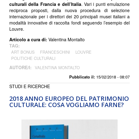
culturali della Francia e dell’Italia
. Vari i punti emulazione
reciproca proposti, dalla nuova procedura di selezione
internazionale per i direttori dei 20 principali musei italiani a
modalità innovative di raccolta fondi seguendo l’esempio del
Louvre.
Articolo a cura di:
Valentina Montalto
TAG:
ART BONUS
FRANCESCHINI
LOUVRE
POLITICHE CULTURALI
AUTORE/I:
VALENTINA MONTALTO
Pubblicato il:
15/02/2018 - 08:07
STUDI E RICERCHE
2018 ANNO EUROPEO DEL PATRIMONIO
CULTURALE: COSA VOGLIAMO FARNE?