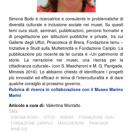
Simona Bodo è ricercatrice e consulente in problematiche di
diversità culturale e inclusione sociale nei musei. Su questi
temi cura studi, seminari, pubblicazioni, percorsi formativi e
di progettazione per istituzioni pubbliche e private, tra cui
Gallerie degli Uffizi, Pinacoteca di Brera, Fondazione Ismu –
Iniziative e Studi sulla Multietnicità e Fondazione Cariplo. La
pubblicazione più recente da lei curata è «Un patrimonio di
storie. La narrazione nei musei, una risorsa per la
cittadinanza culturale» (con S. Mascheroni e M. G. Panigada,
Mimesis 2016). Le abbiamo chiesto di identificare i progetti
più innovativi ed efficaci in tema di l’interculturalità e di dare
qualche consiglio al prossimo governo.
Rubrica di ricerca in collaborazione con il Museo Marino
Marini
Articolo a cura di:
Valentina Montalto
TAG:
SIMONA BODO
UFFIZI
BRERA
FONDAZIONE ISMU
FONDAZIONE CARIPLO
MASCHERONI
PANIGADA
MIMESIS