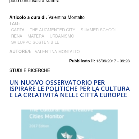
poco conclusasi a Matera
Articolo a cura di:
Valentina Montalto
TAG:
CARTA
THE AUGMENTED CITY
SUMMER SCHOOL
RENA
MATERA
URBANISMO
SVILUPPO SOSTENIBILE
AUTORE/I:
VALENTINA MONTALTO
Pubblicato il:
15/09/2017 - 09:28
STUDI E RICERCHE
UN NUOVO OSSERVATORIO PER
ISPIRARE LE POLITICHE PER LA CULTURA
E LA CREATIVITÀ NELLE CITTÀ EUROPEE