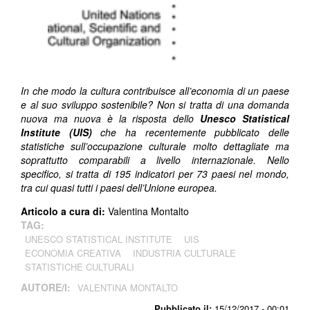
In che modo la cultura contribuisce all’economia di un paese
e al suo sviluppo sostenibile? Non si tratta di una domanda
nuova ma nuova è la risposta dello
Unesco Statistical
Institute (UIS)
che ha recentemente pubblicato delle
statistiche sull’occupazione culturale molto dettagliate ma
soprattutto comparabili a livello internazionale. Nello
specifico, si tratta di 195 indicatori per 73 paesi nel mondo,
tra cui quasi tutti i paesi dell’Unione europea.
Articolo a cura di:
Valentina Montalto
TAG:
UNESCO STATISTICAL INSTITUTE
UIS
ECONOMIA CREATIVA
INDUSTRIA CULTURALE
STATISTICHE CULTURALI
AUTORE/I:
VALENTINA MONTALTO
Pubblicato il:
15/12/2017 - 00:01