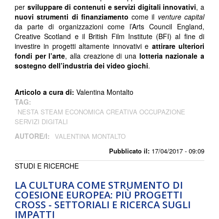
per
sviluppare di contenuti e servizi digitali innovativi
, a
nuovi strumenti di finanziamento
come il
venture capital
da parte di organizzazioni come l’Arts Council England,
Creative Scotland e il British Film Institute (BFI) al fine di
investire in progetti altamente innovativi e
attirare ulteriori
fondi per l’arte
, alla creazione di una
lotteria nazionale a
sostegno dell’industria dei video giochi
.
Articolo a cura di:
Valentina Montalto
TAG:
NESTA STEAM ECONOMICA CREATIVA OCCUPAZIONE
SERVIZI DIGITALI
AUTORE/I:
VALENTINA MONTALTO
Pubblicato il:
17/04/2017 - 09:09
STUDI E RICERCHE
LA CULTURA COME STRUMENTO DI
COESIONE EUROPEA: PIÙ PROGETTI
CROSS - SETTORIALI E RICERCA SUGLI
IMPATTI