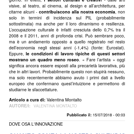
visive, al teatro, al cinema, al design e all’architettura, per
citarne alcuni -
contribuiscono alla nostra economia
, non
solo in termini di incidenza sul PIL (probabilmente
sottostimata) ma anche per il loro dinamismo e resilienza.
L’occupazione culturale è infatti cresciuta dello 0,7% tra il
2008 e il 2011, anni di profonda crisi. Può sembrare poco,
ma è un andamento opposto a quello registrato nel resto
dell’economia negli stessi anni (-1,4%) (fonte: Eurostat).
Eppure,
le condizioni di lavoro tipiche di questi settori
mostrano un quadro meno roseo
. « Fare l’artista » oggi
significa ancora essere esposti alla precarietà lavorativa, più
che in altri lavori. Probabilmente questo non stupirà nessuno,
ma solo recentemente abbiamo avuto i primi dati a livello
europeo che confermano quest’intuizione e permettono di
studiarne le sfaccettature.
Articolo a cura di:
Valentina Montalto
AUTORE/I:
VALENTINA MONTALTO
Pubblicato il:
15/07/2018 - 00:03
DOVE OSA L'INNOVAZIONE