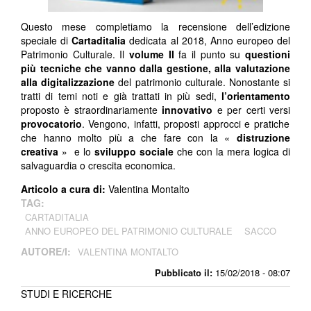
Questo mese completiamo la recensione dell’edizione
speciale di
Cartaditalia
dedicata al 2018, Anno europeo del
Patrimonio Culturale. Il
volume II
fa il punto su
questioni
più tecniche che vanno dalla gestione, alla valutazione
alla digitalizzazione
del patrimonio culturale. Nonostante si
tratti di temi noti e già trattati in più sedi,
l’orientamento
proposto è straordinariamente
innovativo
e per certi versi
provocatorio
. Vengono, infatti, proposti approcci e pratiche
che hanno molto più a che fare con la «
distruzione
creativa
» e lo
sviluppo sociale
che con la mera logica di
salvaguardia o crescita economica.
Articolo a cura di:
Valentina Montalto
TAG:
CARTADITALIA
ANNO EUROPEO DEL PATRIMONIO CULTURALE
SACCO
AUTORE/I:
VALENTINA MONTALTO
Pubblicato il:
15/02/2018 - 08:07
STUDI E RICERCHE