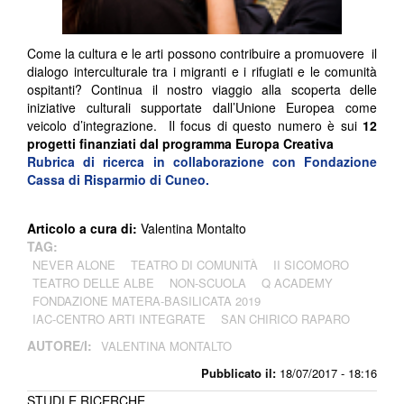
Come la cultura e le arti possono contribuire a promuovere il
dialogo interculturale tra i migranti e i rifugiati e le comunità
ospitanti? Continua il nostro viaggio alla scoperta delle
iniziative culturali supportate dall’Unione Europea come
veicolo d’integrazione. Il focus di questo numero è sui
12
progetti finanziati dal programma Europa Creativa
Rubrica di ricerca in collaborazione con Fondazione
Cassa di Risparmio di Cuneo.
Articolo a cura di:
Valentina Montalto
TAG:
NEVER ALONE
TEATRO DI COMUNITÀ
II SICOMORO
TEATRO DELLE ALBE
NON-SCUOLA
Q ACADEMY
FONDAZIONE MATERA-BASILICATA 2019
IAC-CENTRO ARTI INTEGRATE
SAN CHIRICO RAPARO
AUTORE/I:
VALENTINA MONTALTO
Pubblicato il:
18/07/2017 - 18:16
STUDI E RICERCHE