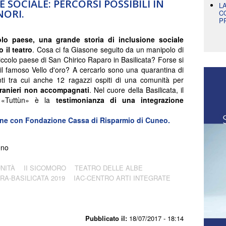
 SOCIALE: PERCORSI POSSIBILI IN
L
NORI.
C
P
lo paese, una grande storia di inclusione sociale
o il teatro
. Cosa ci fa Giasone seguito da un manipolo di
piccolo paese di San Chirico Raparo in Basilicata? Forse si
 il famoso Vello d'oro? A cercarlo sono una quarantina di
ti tra cui anche 12 ragazzi ospiti di una comunità per
tranieri non accompagnati
. Nel cuore della Basilicata, il
o «Tuttùn» è la
testimonianza di una integrazione
ione con Fondazione Cassa di Risparmio di Cuneo.
eno
NITÀ
II SICOMORO
TEATRO DELLE ALBE
A-BASILICATA 2019
IAC-CENTRO ARTI INTEGRATE
Pubblicato il:
18/07/2017 - 18:14