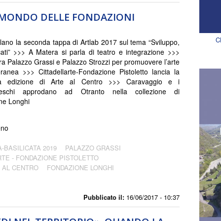
L MONDO DELLE FONDAZIONI
C
ano la seconda tappa di Artlab 2017 sul tema “Sviluppo,
cati” >>> A Matera si parla di teatro e integrazione >>>
ra Palazzo Grassi e Palazzo Strozzi per promuovere l’arte
anea >>> Cittadellarte-Fondazione Pistoletto lancia la
a edizione di Arte al Centro >>> Caravaggio e i
geschi approdano ad Otranto nella collezione di
ne Longhi
eno
BASILICATA 2019
PALAZZO GRASSI
RTE - FONDAZIONE PISTOLETTO
 AL CENTRO
FONDAZIONE LONGHI
Pubblicato il:
16/06/2017 - 10:37