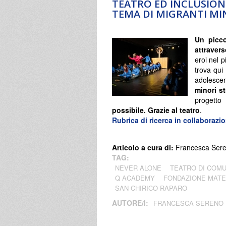
TEATRO ED INCLUSIONE
TEMA DI MIGRANTI MI
Un picco
attravers
eroi nel 
trova qui
adolescen
minori s
progett
possibile. Grazie al teatro
.
Rubrica di ricerca in collaboraz
Articolo a cura di:
Francesca Ser
TAG:
NEVER ALONE
TEATRO DI COMU
Q ACADEMY
FONDAZIONE MATER
SAN CHIRICO RAPARO
AUTORE/I:
FRANCESCA SERENO