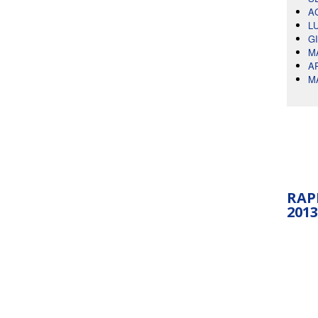
A
L
G
M
A
M
RAP
2013