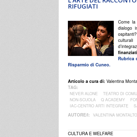
L’ARTE DEL RACCONTO 
RIFUGIATI
Come la 
dialogo i
ospitanti
cultura
d’integr
finanzia
Rubrica 
Risparmio di Cuneo.
Articolo a cura di:
Valentina Monta
TAG:
NEVER ALONE
TEATRO DI COMU
NON-SCUOLA
Q ACADEMY
FO
IAC-CENTRO ARTI INTEGRATE
S
AUTORE/I:
VALENTINA MONTALT
CULTURA E WELFARE