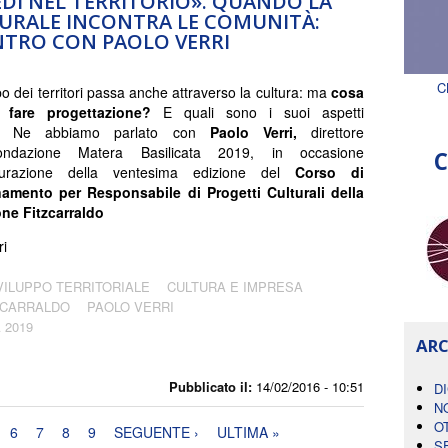
EDI NEL TERRITORIO». QUANDO LA
URALE INCONTRA LE COMUNITÀ:
NTRO CON PAOLO VERRI
C
o dei territori passa anche attraverso la cultura: ma
cosa
ca fare progettazione?
E quali sono i suoi aspetti
vi? Ne abbiamo parlato con
Paolo Verri,
direttore
ondazione Matera Basilicata 2019, in occasione
C
ugurazione della ventesima edizione del
Corso di
namento per Responsabile di Progetti Culturali della
ne Fitzcarraldo
ri
VILUPPO TERRITORIALE
CULTURA E IMPRESA
ZCARRALDO
PAOLO VERRI
 2019
ARC
Pubblicato il:
14/02/2016 - 10:51
D
N
O
6
7
8
9
SEGUENTE ›
ULTIMA »
S