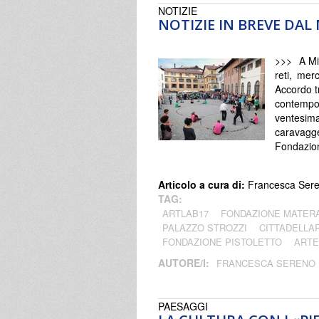
NOTIZIE
NOTIZIE IN BREVE DA
>>> A Mil
reti, mer
Accordo t
contempor
ventesim
caravag
Fondazio
Articolo a cura di:
Francesca Ser
TAG:
ARTLAB17
FONDAZIONE MATERA-
PALAZZO STROZZI
CITTADELLA
FONDAZIONE PISTOLETTO
ARTE
AUTORE/I:
FRANCESCA SERENO
PAESAGGI