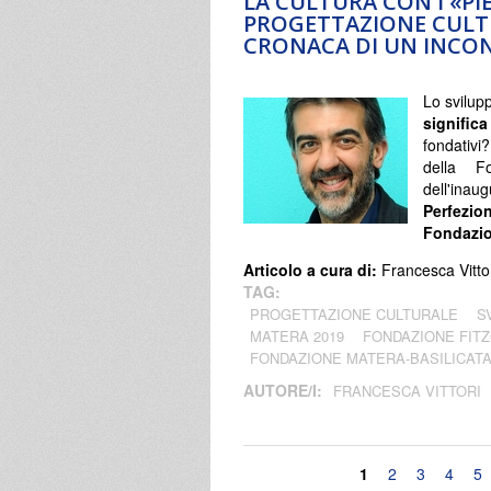
LA CULTURA CON I «PI
PROGETTAZIONE CULT
CRONACA DI UN INCO
Lo svilupp
signifi
fondati
della F
dell'ina
Perfezio
Fondazio
Articolo a cura di:
Francesca Vitto
TAG:
PROGETTAZIONE CULTURALE
S
MATERA 2019
FONDAZIONE FIT
FONDAZIONE MATERA-BASILICATA
AUTORE/I:
FRANCESCA VITTORI
Pagine
1
2
3
4
5