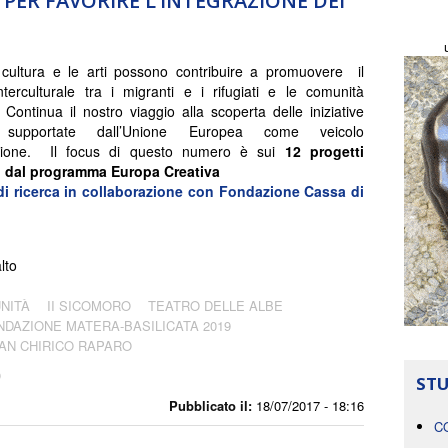
PER FAVORIRE L’INTEGRAZIONE DEI
cultura e le arti possono contribuire a promuovere il
nterculturale tra i migranti e i rifugiati e le comunità
? Continua il nostro viaggio alla scoperta delle iniziative
li supportate dall’Unione Europea come veicolo
azione. Il focus di questo numero è sui
12 progetti
ti dal programma Europa Creativa
di ricerca in collaborazione con Fondazione Cassa di
lto
NITÀ
II SICOMORO
TEATRO DELLE ALBE
NDAZIONE MATERA-BASILICATA 2019
AN CHIRICO RAPARO
O
STU
Pubblicato il:
18/07/2017 - 18:16
C