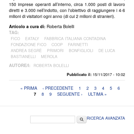
150 imprese operanti all’interno, circa 1.000 posti di lavoro
diretti e 3.000 nell’indotto, con l'obiettivo di raggiungere i 4-6
milioni di visitatori ogni anno (di cui 2 milioni di stranieri).
Articolo a cura di:
Roberta Bolelli
TAG:
FICO
EATALY
FABBRICA ITALIANA CONTADINA
FONDAZIONE FICO
COOP
FARINETTI
ANDREA SEGRÈ
PRIMORI
BONFIGLIOLI
DE LUCA
BASTIANELLI
MEROLA
AUTORE/I:
ROBERTA BOLELLI
Pubblicato il:
15/11/2017 - 10:02
Pagine
« PRIMA
‹ PRECEDENTE
1
2
3
4
5
6
7
8
9
SEGUENTE ›
ULTIMA »
Form di ricerca
Cerca
RICERCA AVANZATA