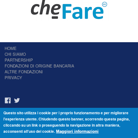
HOME
CHI SIAMO
PARTNERSHIP
FONDAZIONI DI ORIGINE BANCARIA
ALTRE FONDAZIONI
PRIVACY
Questo sito utilizza i cookie per i proprio funzionamento e per migliorare
Il Giornale delle Fondazioni - Periodico telematico
l'esperienza utente. Chiudendo questo banner, scorrendo questa pagina,
Reg. Tribunale n.7 del 22/07/2014 – ISSN 2421-2466
cliccando su un link o proseguendo la navigazione in altra maniera,
© Fondazione Venezia 2000 - Dorsoduro 3488/U - 30123 Venezia - Italia -
acconsenti all'uso dei cookie.
C.F. 94046390277
Maggiori informazioni