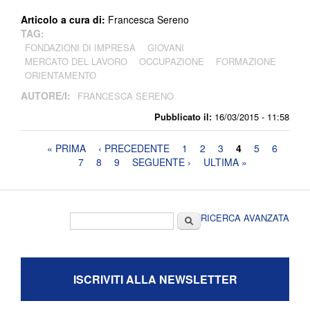
Articolo a cura di:
Francesca Sereno
TAG:
FONDAZIONI DI IMPRESA
GIOVANI
MERCATO DEL LAVORO
OCCUPAZIONE
FORMAZIONE
ORIENTAMENTO
AUTORE/I:
FRANCESCA SERENO
Pubblicato il:
16/03/2015 - 11:58
Pagine
« PRIMA
‹ PRECEDENTE
1
2
3
4
5
6
7
8
9
SEGUENTE ›
ULTIMA »
Form di ricerca
Cerca
RICERCA AVANZATA
ISCRIVITI ALLA NEWSLETTER