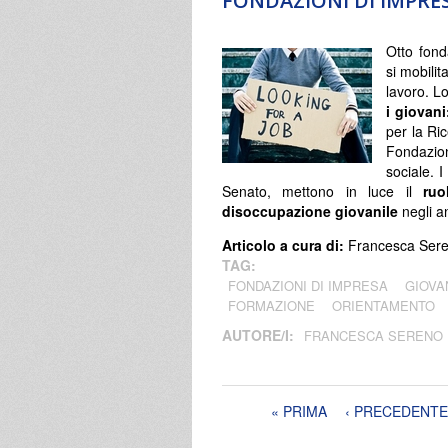
FONDAZIONI DI IMPRES
Otto fond
si mobilit
lavoro. L
i giovani
per la Ric
Fondazion
sociale. I
Senato, mettono in luce il
ruol
disoccupazione giovanile
negli an
Articolo a cura di:
Francesca Ser
TAG:
FONDAZIONI DI IMPRESA
GIOVA
FORMAZIONE
ORIENTAMENTO
AUTORE/I:
FRANCESCA SERENO
Pagine
« PRIMA
‹ PRECEDENTE