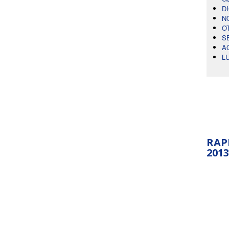
D
N
O
S
A
L
RAP
2013