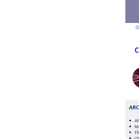
C
C
ARC
A
M
F
G