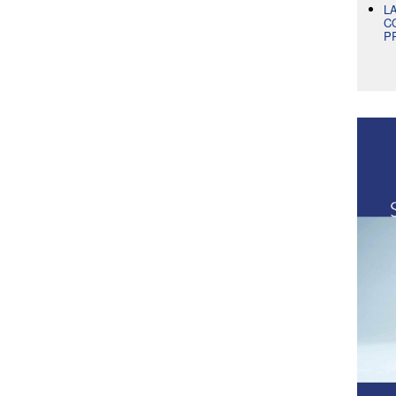
L
C
P