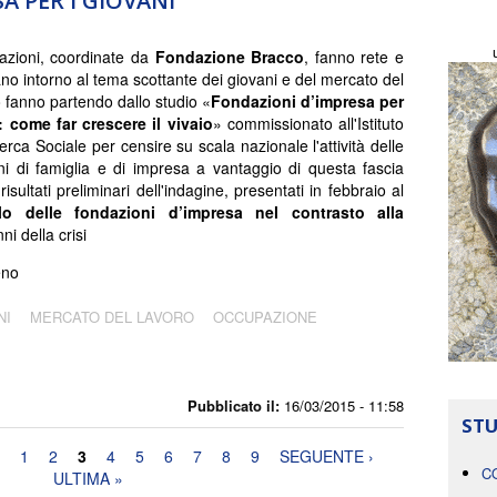
A PER I GIOVANI
azioni, coordinate da
Fondazione Bracco
, fanno rete e
ano intorno al tema scottante dei giovani e del mercato del
o fanno partendo dallo studio «
Fondazioni d’impresa per
: come far crescere il vivaio
» commissionato all'Istituto
erca Sociale per censire su scala nazionale l'attività delle
i di famiglia e di impresa a vantaggio di questa fascia
 risultati preliminari dell'indagine, presentati in febbraio al
o delle fondazioni d’impresa nel contrasto alla
ni della crisi
eno
NI
MERCATO DEL LAVORO
OCCUPAZIONE
Pubblicato il:
16/03/2015 - 11:58
STU
1
2
3
4
5
6
7
8
9
SEGUENTE ›
C
ULTIMA »