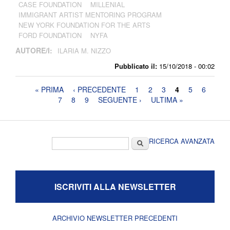
CASE FOUNDATION
MILLENIAL
IMMIGRANT ARTIST MENTORING PROGRAM
NEW YORK FOUNDATION FOR THE ARTS
FORD FOUNDATION
NYFA
AUTORE/I:
ILARIA M. NIZZO
Pubblicato il:
15/10/2018 - 00:02
Pagine
« PRIMA
‹ PRECEDENTE
1
2
3
4
5
6
7
8
9
SEGUENTE ›
ULTIMA »
Form di ricerca
Cerca
RICERCA AVANZATA
ISCRIVITI ALLA NEWSLETTER
ARCHIVIO NEWSLETTER PRECEDENTI