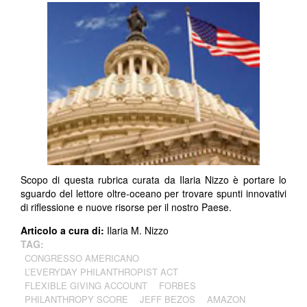
Scopo di questa rubrica curata da Ilaria Nizzo è portare lo
sguardo del lettore oltre-oceano per trovare spunti innovativi
di riflessione e nuove risorse per il nostro Paese.
Articolo a cura di:
Ilaria M. Nizzo
TAG:
CONGRESSO AMERICANO
L’EVERYDAY PHILANTHROPIST ACT
FLEXIBLE GIVING ACCOUNT
FORBES
PHILANTHROPY SCORE
JEFF BEZOS
AMAZON