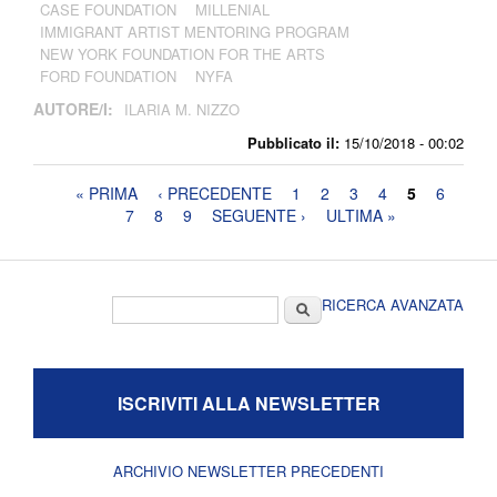
CASE FOUNDATION
MILLENIAL
IMMIGRANT ARTIST MENTORING PROGRAM
NEW YORK FOUNDATION FOR THE ARTS
FORD FOUNDATION
NYFA
AUTORE/I:
ILARIA M. NIZZO
Pubblicato il:
15/10/2018 - 00:02
Pagine
« PRIMA
‹ PRECEDENTE
1
2
3
4
5
6
7
8
9
SEGUENTE ›
ULTIMA »
Form di ricerca
Cerca
RICERCA AVANZATA
ISCRIVITI ALLA NEWSLETTER
ARCHIVIO NEWSLETTER PRECEDENTI