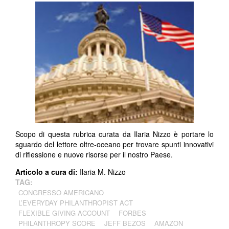
Scopo di questa rubrica curata da Ilaria Nizzo è portare lo
sguardo del lettore oltre-oceano per trovare spunti innovativi
di riflessione e nuove risorse per il nostro Paese.
Articolo a cura di:
Ilaria M. Nizzo
TAG:
CONGRESSO AMERICANO
L’EVERYDAY PHILANTHROPIST ACT
FLEXIBLE GIVING ACCOUNT
FORBES
PHILANTHROPY SCORE
JEFF BEZOS
AMAZON