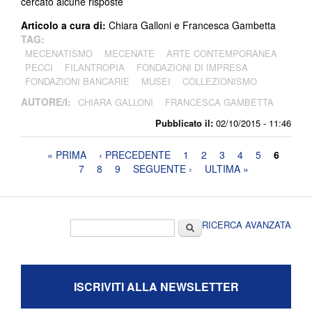
cercato alcune risposte
Articolo a cura di:
Chiara Galloni e Francesca Gambetta
TAG:
MECENATISMO
MECENATE
ARTE CONTEMPORANEA
PECCI
FILANTROPIA
FONDAZIONI DI IMPRESA
FONDAZIONI BANCARIE
MUSEI
COLLEZIONISMO
AUTORE/I:
CHIARA GALLONI
FRANCESCA GAMBETTA
Pubblicato il:
02/10/2015 - 11:46
Pagine
« PRIMA
‹ PRECEDENTE
1
2
3
4
5
6
7
8
9
SEGUENTE ›
ULTIMA »
Form di ricerca
Cerca
RICERCA AVANZATA
ISCRIVITI ALLA NEWSLETTER