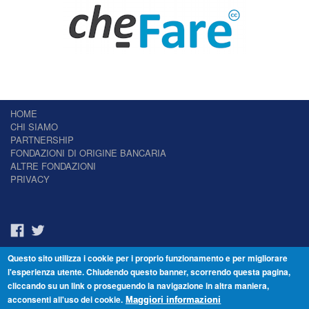
HOME
CHI SIAMO
PARTNERSHIP
FONDAZIONI DI ORIGINE BANCARIA
ALTRE FONDAZIONI
PRIVACY
Questo sito utilizza i cookie per i proprio funzionamento e per migliorare
Il Giornale delle Fondazioni - Periodico telematico
l'esperienza utente. Chiudendo questo banner, scorrendo questa pagina,
Reg. Tribunale n.7 del 22/07/2014 – ISSN 2421-2466
cliccando su un link o proseguendo la navigazione in altra maniera,
© Fondazione Venezia 2000 - Dorsoduro 3488/U - 30123 Venezia - Italia -
acconsenti all'uso dei cookie.
C.F. 94046390277
Maggiori informazioni