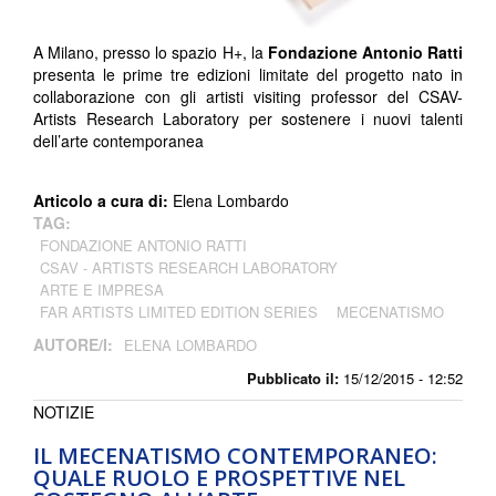
A Milano, presso lo spazio H+, la
Fondazione Antonio Ratti
presenta le prime tre edizioni limitate del progetto nato in
collaborazione con gli artisti visiting professor del CSAV-
Artists Research Laboratory per sostenere i nuovi talenti
dell’arte contemporanea
Articolo a cura di:
Elena Lombardo
TAG:
FONDAZIONE ANTONIO RATTI
CSAV - ARTISTS RESEARCH LABORATORY
ARTE E IMPRESA
FAR ARTISTS LIMITED EDITION SERIES
MECENATISMO
AUTORE/I:
ELENA LOMBARDO
Pubblicato il:
15/12/2015 - 12:52
NOTIZIE
IL MECENATISMO CONTEMPORANEO:
QUALE RUOLO E PROSPETTIVE NEL