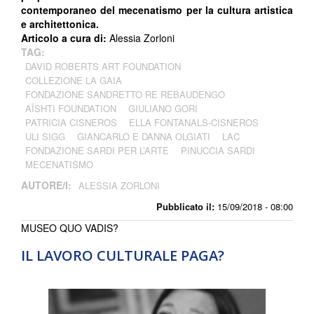
contemporaneo del mecenatismo per la cultura artistica
e architettonica.
Articolo a cura di:
Alessia Zorloni
TAG:
DAVID ROBERTS ART FOUNDATION
COLLEZIONE LA GAIA
FONDAZIONE SANDRETTO RE REBAUDENGO
AÏSHTI FOUNDATION
GIULIANO GORI
PATRICIA CISNEROS
ELLA FONTANALS-CISNEROS
ULI SIGG
GIANCARLO E DANNA OLGIATI
LAC
FONDAZIONE SARDI PER L’ARTE
PINUCCIA SARDI
MECENATISMO
AUTORE/I:
ALESSIA ZORLONI
Pubblicato il:
15/09/2018 - 08:00
MUSEO QUO VADIS?
IL LAVORO CULTURALE PAGA?