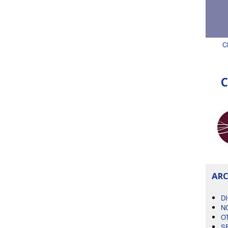
C
C
ARC
D
N
O
S