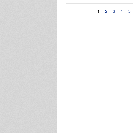
Pagine
1
2
3
4
5