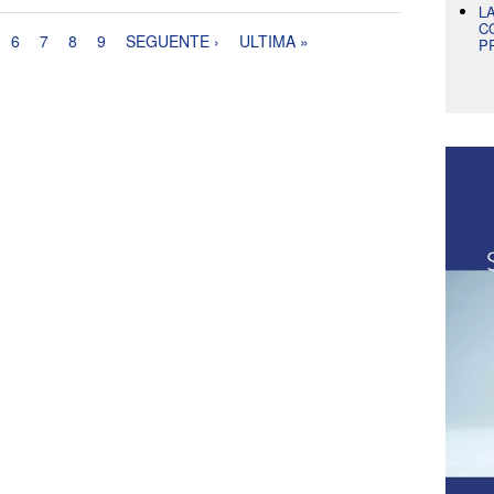
L
C
6
7
8
9
SEGUENTE ›
ULTIMA »
P