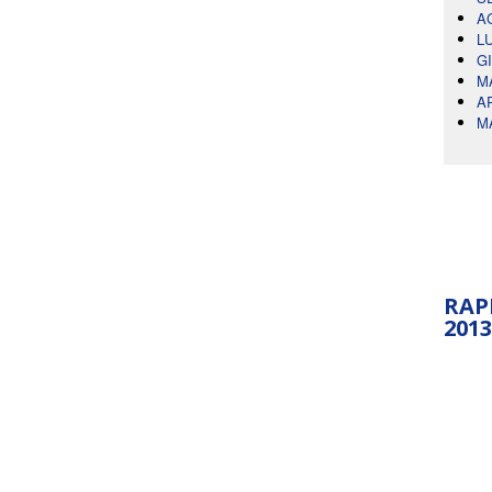
A
L
G
M
A
M
RAP
2013