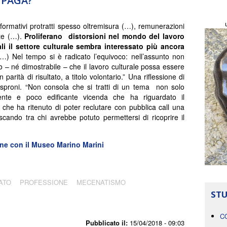
 PAGA?
 formativi protratti spesso oltremisura (…), remunerazioni
te (…).
Proliferano distorsioni nel mondo del lavoro
li il settore culturale sembra interessato più ancora
(…) Nel tempo si è radicato l’equivoco: nell’assunto non
o – né dimostrabile – che il lavoro culturale possa essere
n parità di risultato, a titolo volontario.” Una riflessione di
Asproni. “Non consola che si tratti di un tema non solo
cente e poco edificante vicenda che ha riguardato il
che ha ritenuto di poter reclutare con pubblica call una
pescando tra chi avrebbe potuto permettersi di ricoprire il
one con il Museo Marino Marini
ATO
PROFESSIONE
MECENATISMO
STU
C
Pubblicato il:
15/04/2018 - 09:03