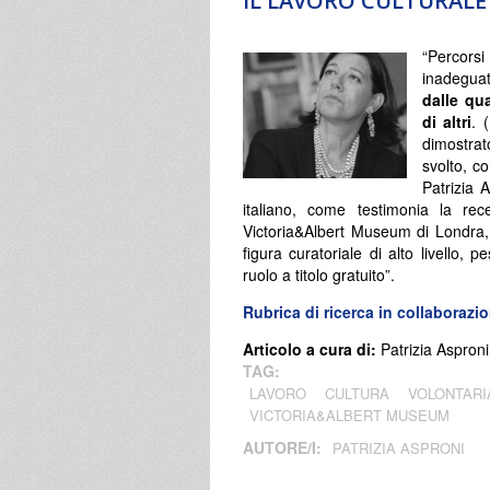
IL LAVORO CULTURALE
“Percorsi
inadegua
dalle qua
di altri
. 
dimostrat
svolto, co
Patrizia 
italiano, come testimonia la re
Victoria&Albert Museum di Londra, 
figura curatoriale di alto livello, 
ruolo a titolo gratuito”.
Rubrica di ricerca in collaborazi
Articolo a cura di:
Patrizia Asproni
TAG:
LAVORO
CULTURA
VOLONTARI
VICTORIA&ALBERT MUSEUM
AUTORE/I:
PATRIZIA ASPRONI