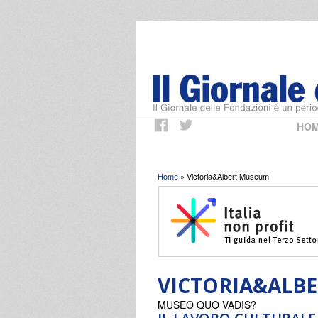
HO
Tu sei qui
Home
» Victoria&Albert Museum
VICTORIA&ALB
MUSEO QUO VADIS?