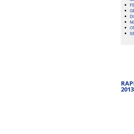
F
G
D
N
O
S
RAP
2013