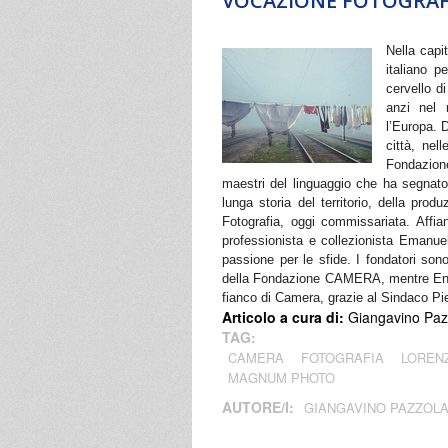
VOCAZIONE FOTOGRAF
Nella cap
italiano p
cervello d
anzi nel 
l’Europa. 
città, ne
Fondazion
maestri del linguaggio che ha segnato
lunga storia del territorio, della prod
Fotografia, oggi commissariata. Affia
professionista e collezionista Emanuele
passione per le sfide. I fondatori s
della Fondazione CAMERA, mentre Eni è 
fianco di Camera, grazie al Sindaco Pie
Articolo a cura di:
Giangavino Paz
TAG:
CAMERA
FOTOGRAFIA
LOREN
MAGNUM PHOTO
AUTORE/I:
GIANGAVINO PAZZOL