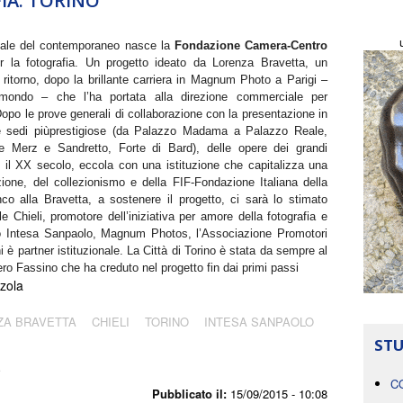
IA. TORINO
itale del contemporaneo nasce la
Fondazione Camera-Centro
er la fotografia. Un progetto ideato da Lorenza Bravetta, un
i ritorno, dopo la brillante carriera in Magnum Photo a Parigi –
mondo – che l’ha portata alla direzione commerciale per
Dopo le prove generali di collaborazione con la presentazione in
lle sedi piùprestigiose (da Palazzo Madama a Palazzo Reale,
e Merz e Sandretto, Forte di Bard), delle opere dei grandi
 il XX secolo, eccola con una istituzione che capitalizza una
uzione, del collezionismo e della FIF-Fondazione Italiana della
nco alla Bravetta, a sostenere il progetto, ci sarà lo stimato
 Chieli, promotore dell’iniziativa per amore della fotografia e
ono Intesa Sanpaolo, Magnum Photos, l’Associazione Promotori
partner istituzionale. La Città di Torino è stata da sempre al
ro Fassino che ha creduto nel progetto fin dai primi passi
zola
ZA BRAVETTA
CHIELI
TORINO
INTESA SANPAOLO
STU
A
C
Pubblicato il:
15/09/2015 - 10:08