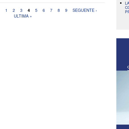
L
C
1
2
3
4
5
6
7
8
9
SEGUENTE ›
P
ULTIMA »