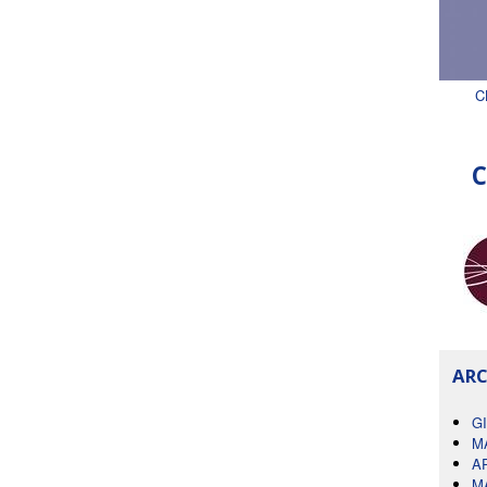
C
C
ARC
G
M
A
M