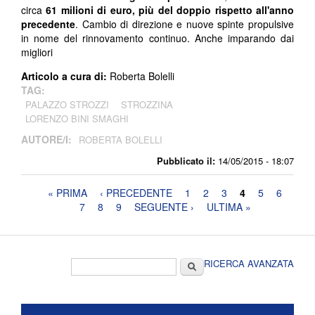
circa
61 milioni di euro, più del doppio rispetto all'anno
precedente
. Cambio di direzione e nuove spinte propulsive
in nome del rinnovamento continuo. Anche imparando dai
migliori
Articolo a cura di:
Roberta Bolelli
TAG:
PALAZZO STROZZI
STROZZINA
LORENZO BINI SMAGHI
AUTORE/I:
ROBERTA BOLELLI
Pubblicato il:
14/05/2015 - 18:07
Pagine
« PRIMA
‹ PRECEDENTE
1
2
3
4
5
6
7
8
9
SEGUENTE ›
ULTIMA »
Form di ricerca
Cerca
RICERCA AVANZATA