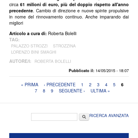
circa
61 milioni di euro, più del doppio rispetto all'anno
precedente
. Cambio di direzione e nuove spinte propulsive
in nome del rinnovamento continuo. Anche imparando dai
migliori
Articolo a cura di:
Roberta Bolelli
TAG:
PALAZZO STROZZI
STROZZINA
LORENZO BINI SMAGHI
AUTORE/I:
ROBERTA BOLELLI
Pubblicato il:
14/05/2015 - 18:07
Pagine
« PRIMA
‹ PRECEDENTE
1
2
3
4
5
6
7
8
9
SEGUENTE ›
ULTIMA »
Form di ricerca
Cerca
RICERCA AVANZATA