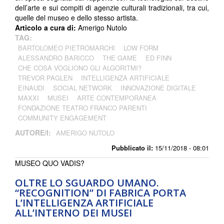
dell’arte e sui compiti di agenzie culturali tradizionali, tra cui,
quelle del museo e dello stesso artista.
Articolo a cura di:
Amerigo Nutolo
TAG:
BARTOLOMEO PIETROMARCHI
LOW FORM
ALESSANDRO BARICCO
THE GAME
ED FINN
CHE COSA VOGLIONO GLI ALGORITMI?
TREVOR PAGLEN
INTELLIGENZA ARTIFICIALE
EINAUDI
SOCIAL NETWORK
INNOVAZIONE DIGITALE
MAXXI
MUSEI
ARTE CONTEMPORANEA
FONDAZIONE TEATRO FRANCO PARENTI
COMMUNITY ENGAGEMENT
AUTORE/I:
AMERIGO NUTOLO
Pubblicato il:
15/11/2018 - 08:01
MUSEO QUO VADIS?
OLTRE LO SGUARDO UMANO.
“RECOGNITION” DI FABRICA PORTA
L’INTELLIGENZA ARTIFICIALE
ALL’INTERNO DEI MUSEI