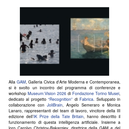
Alla
GAM
, Galleria Civica d'Arte Moderna e Contemporanea,
si è svolto un incontro del programma di conferenze e
workshop
Museum:Vision 2026
di
Fondazione Torino Musei
,
dedicato al progetto
“Recognition”
di
Fabrica
. Sviluppato in
collaborazione con
JoliBrain
, Angelo Semeraro e Monica
Lanaro, rappresentanti del team di lavoro, vincitore della III
edizione dell’
IK Prize della Tate Britain
, hanno descritto il
funzionamento di questa intelligenza artificiale. Insieme a
loro Carolyn Christov-Bakargiev, direttrice della GAM e del