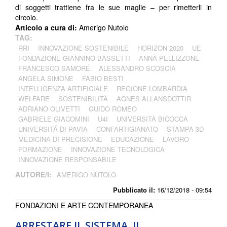
di soggetti trattiene fra le sue maglie – per rimetterli in
circolo.
Articolo a cura di:
Amerigo Nutolo
TAG:
RRI
INNOVAZIONE SOSTENIBILE
HORIZON 2020
UE
FONDAZIONE GIANNINO BASSETTI
ANNA PELLIZZONE
FRANCESCO SAMORÉ
ALESSANDRO SCOSCIA
ANGELA SIMONE
FABIO BESTI
INTELLIGENZA ARTIFICIALE
REGIONE LOMBARDIA
WELFARE
SOSTENIBILITÀ
AGNES ALLANSDOTTIR
ADRIANO OLIVETTI
GUIDO ROMEO
GABRIELE GIACOMINI
U4I
UNIVERSITÀ BICOCCA
UNIVERSITÁ DI PAVIA
CONFARTIGIANATO
STAMPA 3D
MEDICINA DI PRECISIONE
EDUCAZIONE
LAVORO
FORMAZIONE
INNOVAZIONE TECNOLOGICA
INNOVAZIONE RESPONSABILE
AUTORE/I:
AMERIGO NUTOLO
Pubblicato il:
16/12/2018 - 09:54
FONDAZIONI E ARTE CONTEMPORANEA
ARRESTARE IL SISTEMA. IL