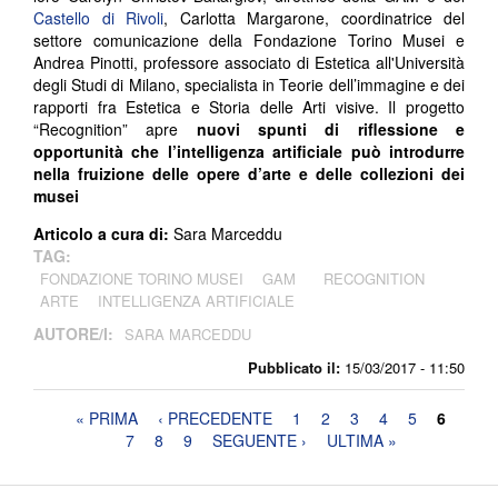
Castello di Rivoli
, Carlotta Margarone, coordinatrice del
settore comunicazione della Fondazione Torino Musei e
Andrea Pinotti, professore associato di Estetica all'Università
degli Studi di Milano, specialista in Teorie dell’immagine e dei
rapporti fra Estetica e Storia delle Arti visive. Il progetto
“Recognition” apre
nuovi spunti di riflessione e
opportunità che l’intelligenza artificiale può introdurre
nella fruizione delle opere d’arte e delle collezioni dei
musei
Articolo a cura di:
Sara Marceddu
TAG:
FONDAZIONE TORINO MUSEI
GAM
RECOGNITION
ARTE
INTELLIGENZA ARTIFICIALE
AUTORE/I:
SARA MARCEDDU
Pubblicato il:
15/03/2017 - 11:50
Pagine
« PRIMA
‹ PRECEDENTE
1
2
3
4
5
6
7
8
9
SEGUENTE ›
ULTIMA »