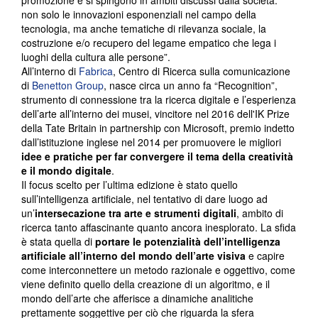
promozione e si spingono in ambiti discussi dalla società:
non solo le innovazioni esponenziali nel campo della
tecnologia, ma anche tematiche di rilevanza sociale, la
costruzione e/o recupero del legame empatico che lega i
luoghi della cultura alle persone”.
All’interno di
Fabrica
, Centro di Ricerca sulla comunicazione
di
Benetton Group
, nasce circa un anno fa “Recognition”,
strumento di connessione tra la ricerca digitale e l’esperienza
dell’arte all’interno dei musei, vincitore nel 2016 dell'IK Prize
della Tate Britain in partnership con Microsoft, premio indetto
dall’istituzione inglese nel 2014 per promuovere le migliori
idee e pratiche per far convergere il tema della creatività
e il mondo digitale
.
Il focus scelto per l’ultima edizione è stato quello
sull’intelligenza artificiale, nel tentativo di dare luogo ad
un’
intersecazione tra arte e strumenti digitali
, ambito di
ricerca tanto affascinante quanto ancora inesplorato. La sfida
è stata quella di
portare le potenzialità dell’intelligenza
artificiale all’interno del mondo dell’arte visiva
e capire
come interconnettere un metodo razionale e oggettivo, come
viene definito quello della creazione di un algoritmo, e il
mondo dell’arte che afferisce a dinamiche analitiche
prettamente soggettive per ciò che riguarda la sfera