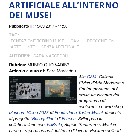
ARTIFICIALE ALL’INTERNO
DEI MUSEI
Pubblicato il:
15/03/2017 - 11:50
TAG:
FONDAZIONE TORINO MUSEI
GAM
RECOGNITION
ARTE
INTELLIGENZA ARTIFICIALE
AUTORE/I:
SARA MARCEDDU
Rubrica:
MUSEO QUO VADIS?
Articolo a cura di:
Sara Marceddu
Alla
GAM
, Galleria
Civica d'Arte Moderna e
Contemporanea, si è
svolto un incontro del
programma di
conferenze e workshop
Museum:Vision 2026
di
Fondazione Torino Musei
, dedicato
al progetto
“Recognition”
di
Fabrica
. Sviluppato in
collaborazione con
JoliBrain
,
Angelo Semeraro e Monica
Lanaro, rappresentanti del team di lavoro, vincitore della III