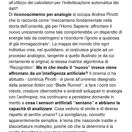
all'utilizzo dei calcolatori per l’individuazione automatica dei
dati?
Di
riconoscimento per analogie
si occupa Andrea Pinotti
che lo racconta come “meccanismo fondamentale nella
storia dell’umanità, già per l’Homo Sapiens: affrontare il
nuovo unicamente come tale comporterebbe un dispendio di
energie tale da costringerci a ricondurre l’ignoto a qualcosa
di già immagazzinato”. La mappa del mondo che ogni
individuo crea, nel quotidiano, si costruisce grazie ad un
processo analogico, tangente a quello illustrato (e da cui
certamente si origina) la stessa matrice algoritmica di
“Recognition”.
Ma in che modo il “nuovo” invece viene
affrontato da un’intelligenza artificiale?
Il cinema ci ha
abituato - continua Pinotti - si pensi all’universo disegnato
dalla
science fiction
con “Blade Runner”, a fare i conti con
robots, creature cibernetiche e androidi sviluppati in analogia
con l’
anthropos
; ma continuano a persistere domande in
merito a
cosa i sensori artificiali “sentano” e abbiano la
capacità di analizzare
. Cosa vedono di simile e di diverso
rispetto al sentire umano? La somiglianza, concetto
apparentemente semplice, è tema che nasconde insidie e
sfaccettature molteplici, poiché ciò che la determina è la