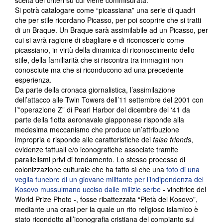
scelta dei criteri su cui viene commisurata.
Si potrà catalogare come “picassiana” una serie di quadri
che per stile ricordano Picasso, per poi scoprire che si tratti
di un Braque. Un Braque sarà assimilabile ad un Picasso, per
cui si avrà ragione di sbagliare e di riconoscerlo come
picassiano, in virtù della dinamica di riconoscimento dello
stile, della familiarità che si riscontra tra immagini non
conosciute ma che si riconducono ad una precedente
esperienza.
Da parte della cronaca giornalistica, l’assimilazione
dell’attacco alle Twin Towers dell’11 settembre del 2001 con
l’”operazione Z” di Pearl Harbor del dicembre del ‘41 da
parte della flotta aeronavale giapponese risponde alla
medesima meccanismo che produce un’attribuzione
impropria e risponde alle caratteristiche dei
false friends
,
evidenze fattuali e/o iconografiche associate tramite
parallelismi privi di fondamento. Lo stesso processo di
colonizzazione culturale che ha fatto sì che una
foto di una
veglia funebre di un giovane militante per l’indipendenza del
Kosovo mussulmano ucciso dalle milizie serbe
- vincitrice del
World Prize Photo -, fosse ribattezzata “Pietà del Kosovo”,
mediante una crasi per la quale un rito religioso islamico è
stato ricondotto all’iconografia cristiana del compianto sul