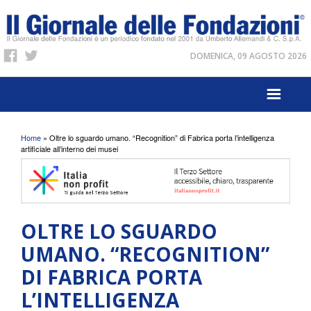
DOMENICA, 09 AGOSTO 2026
Tu sei qui
Home
» Oltre lo sguardo umano. “Recognition” di Fabrica porta l’intelligenza
artificiale all’interno dei musei
OLTRE LO SGUARDO
UMANO. “RECOGNITION”
DI FABRICA PORTA
L’INTELLIGENZA