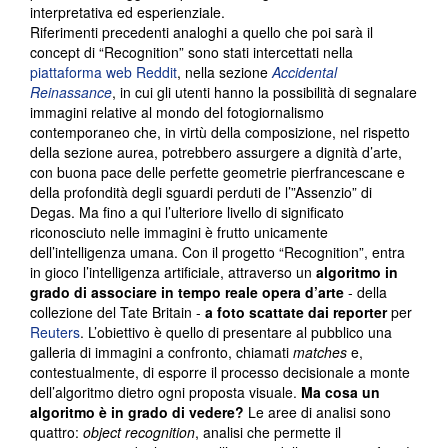
interpretativa ed esperienziale.
Riferimenti precedenti analoghi a quello che poi sarà il
concept di “Recognition” sono stati intercettati nella
piattaforma web Reddit
, nella sezione
Accidental
Reinassance
, in cui gli utenti hanno la possibilità di segnalare
immagini relative al mondo del fotogiornalismo
contemporaneo che, in virtù della composizione, nel rispetto
della sezione aurea, potrebbero assurgere a dignità d’arte,
con buona pace delle perfette geometrie pierfrancescane e
della profondità degli sguardi perduti de l’”Assenzio” di
Degas. Ma fino a qui l’ulteriore livello di significato
riconosciuto nelle immagini è frutto unicamente
dell’intelligenza umana. Con il progetto “Recognition”, entra
in gioco l’intelligenza artificiale, attraverso un
algoritmo in
grado di associare in tempo reale opera d’arte
- della
collezione del Tate Britain -
a foto scattate dai reporter
per
Reuters
. L’obiettivo è quello di presentare al pubblico una
galleria di immagini a confronto, chiamati
matches
e,
contestualmente, di esporre il processo decisionale a monte
dell’algoritmo dietro ogni proposta visuale.
Ma cosa un
algoritmo è in grado di vedere?
Le aree di analisi sono
quattro:
object recognition
, analisi che permette il