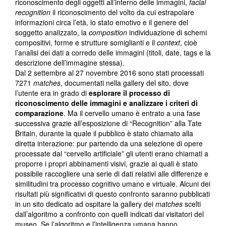
riconoscimento degli oggetti all’interno delle immagini,
facial
recognition
il riconoscimento del volto da cui estrapolare
informazioni circa l’età, lo stato emotivo e il genere del
soggetto analizzato, la
composition
individuazione di schemi
compositivi, forme e strutture somiglianti e il
context
, cioè
l’analisi dei dati a corredo delle immagini (titoli, date, tags e la
descrizione dell’immagine stessa).
Dal 2 settembre al 27 novembre 2016 sono stati processati
7271
matches
, documentati nella gallery del sito, dove
l’utente era in grado di
esplorare il processo di
riconoscimento delle immagini e analizzare i criteri di
comparazione
. Ma il cervello umano è entrato a una fase
successiva grazie all’esposizione di “Recognition” alla Tate
Britain, durante la quale il pubblico è stato chiamato alla
diretta interazione: pur partendo da una selezione di opere
processate dal “cervello artificiale” gli utenti erano chiamati a
proporre i propri abbinamenti visivi, grazie ai quali è stato
possibile raccogliere una serie di dati relativi alle differenze e
similitudini tra processo cognitivo umano e virtuale. Alcuni dei
risultati più significativi di questo confronto saranno pubblicati
in un sito dedicato ad ospitare la gallery dei
matches
scelti
dall’algoritmo a confronto con quelli indicati dai visitatori del
museo. Se l’algoritmo e l’intelligenza umana hanno