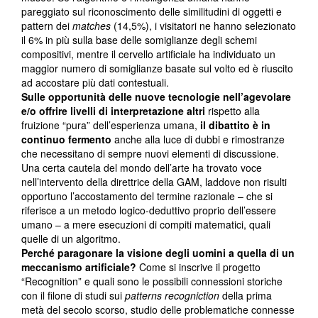
pareggiato sul riconoscimento delle similitudini di oggetti e
pattern dei
matches
(14,5%), i visitatori ne hanno selezionato
il 6% in più sulla base delle somiglianze degli schemi
compositivi, mentre il cervello artificiale ha individuato un
maggior numero di somiglianze basate sul volto ed è riuscito
ad accostare più dati contestuali.
Sulle opportunità delle nuove tecnologie nell’agevolare
e/o offrire livelli di interpretazione altri
rispetto alla
fruizione “pura” dell’esperienza umana,
il dibattito è in
continuo fermento
anche alla luce di dubbi e rimostranze
che necessitano di sempre nuovi elementi di discussione.
Una certa cautela del mondo dell’arte ha trovato voce
nell’intervento della direttrice della GAM, laddove non risulti
opportuno l’accostamento del termine razionale – che si
riferisce a un metodo logico-deduttivo proprio dell’essere
umano – a mere esecuzioni di compiti matematici, quali
quelle di un algoritmo.
Perché paragonare la visione degli uomini a quella di un
meccanismo artificiale?
Come si inscrive il progetto
“Recognition” e quali sono le possibili connessioni storiche
con il filone di studi sui
patterns recogniction
della prima
metà del secolo scorso, studio delle problematiche connesse