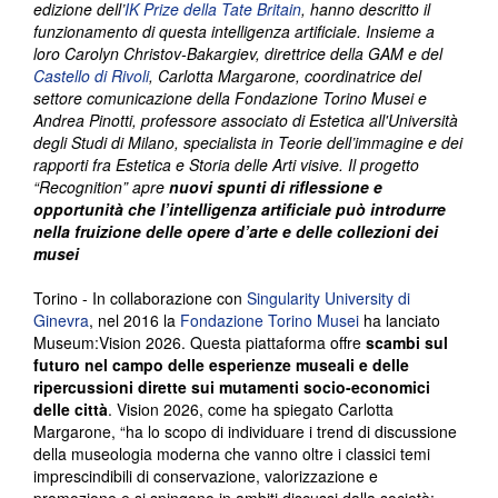
edizione dell’
IK Prize della Tate Britain
, hanno descritto il
funzionamento di questa intelligenza artificiale. Insieme a
loro Carolyn Christov-Bakargiev, direttrice della GAM e del
Castello di Rivoli
, Carlotta Margarone, coordinatrice del
settore comunicazione della Fondazione Torino Musei e
Andrea Pinotti, professore associato di Estetica all'Università
degli Studi di Milano, specialista in Teorie dell’immagine e dei
rapporti fra Estetica e Storia delle Arti visive. Il progetto
“Recognition” apre
nuovi spunti di riflessione e
opportunità che l’intelligenza artificiale può introdurre
nella fruizione delle opere d’arte e delle collezioni dei
musei
Torino - In collaborazione con
Singularity University di
Ginevra
, nel 2016 la
Fondazione Torino Musei
ha lanciato
Museum:Vision 2026. Questa piattaforma offre
scambi sul
futuro nel campo delle esperienze museali e delle
ripercussioni dirette sui mutamenti socio-economici
delle città
. Vision 2026, come ha spiegato Carlotta
Margarone, “ha lo scopo di individuare i trend di discussione
della museologia moderna che vanno oltre i classici temi
imprescindibili di conservazione, valorizzazione e