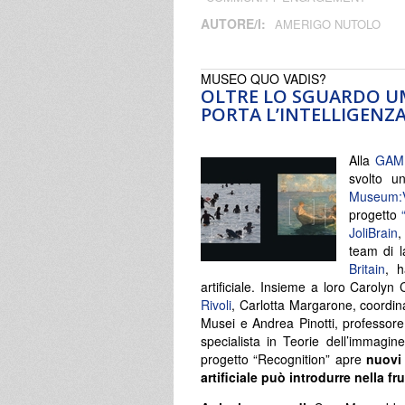
AUTORE/I:
AMERIGO NUTOLO
MUSEO QUO VADIS?
OLTRE LO SGUARDO UM
PORTA L’INTELLIGENZA
Alla
GAM
svolto u
Museum:V
progetto
JoliBrain
,
team di la
Britain
, h
artificiale. Insieme a loro Carolyn
Rivoli
, Carlotta Margarone, coordin
Musei e Andrea Pinotti, professore a
specialista in Teorie dell’immagine 
progetto “Recognition” apre
nuovi 
artificiale può introdurre nella fr