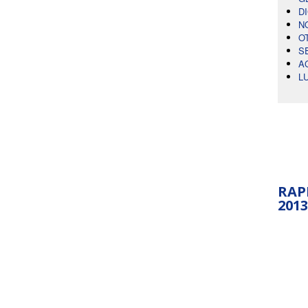
D
N
O
S
A
L
RAP
2013