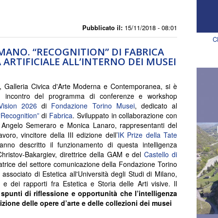
Pubblicato il:
15/11/2018 - 08:01
C
ANO. “RECOGNITION” DI FABRICA
 ARTIFICIALE ALL’INTERNO DEI MUSEI
, Galleria Civica d'Arte Moderna e Contemporanea, si è
n incontro del programma di conferenze e workshop
ision 2026
di
Fondazione Torino Musei
, dedicato al
“Recognition”
di
Fabrica
. Sviluppato in collaborazione con
 Angelo Semeraro e Monica Lanaro, rappresentanti del
voro, vincitore della III edizione dell’
IK Prize della Tate
anno descritto il funzionamento di questa intelligenza
 Christov-Bakargiev, direttrice della GAM e del
Castello di
atrice del settore comunicazione della Fondazione Torino
ssociato di Estetica all'Università degli Studi di Milano,
e dei rapporti fra Estetica e Storia delle Arti visive. Il
spunti di riflessione e opportunità che l’intelligenza
uizione delle opere d’arte e delle collezioni dei musei