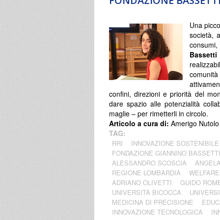
FONDAZIONE BASSETTI.
Una picco
società, a
consumi,
Bassetti
realizza
comunità
attivament
confini, direzioni e priorità del m
dare spazio alle potenzialità colla
maglie – per rimetterli in circolo.
Articolo a cura di:
Amerigo Nutolo
TAG:
RRI
INNOVAZIONE SOSTENIBILE
FONDAZIONE GIANNINO BASSETT
ALESSANDRO SCOSCIA
ANGELA
REGIONE LOMBARDIA
WELFARE
ADRIANO OLIVETTI
GUIDO ROM
UNIVERSITÀ BICOCCA
UNIVERSI
MEDICINA DI PRECISIONE
EDUC
INNOVAZIONE TECNOLOGICA
IN