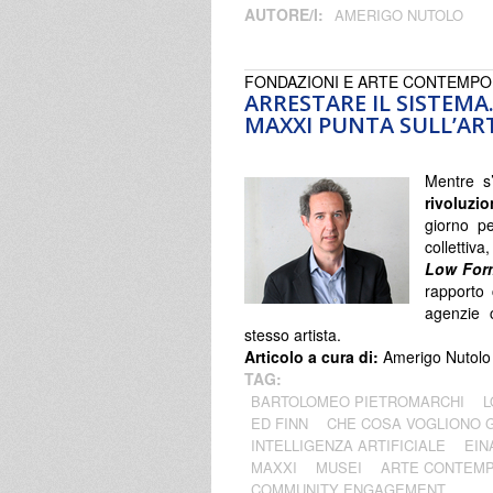
AUTORE/I:
AMERIGO NUTOLO
FONDAZIONI E ARTE CONTEMP
ARRESTARE IL SISTEMA
MAXXI PUNTA SULL’ART
Mentre s
rivoluzio
giorno pe
collettiva
Low For
rapporto 
agenzie c
stesso artista.
Articolo a cura di:
Amerigo Nutolo
TAG:
BARTOLOMEO PIETROMARCHI
L
ED FINN
CHE COSA VOGLIONO G
INTELLIGENZA ARTIFICIALE
EIN
MAXXI
MUSEI
ARTE CONTEM
COMMUNITY ENGAGEMENT