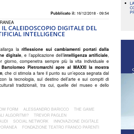
L
C
P
Pubblicato il:
16/12/2018 - 09:54
ORANEA
. IL CALEIDOSCOPIO DIGITALE DEL
IFICIAL INTELLIGENCE
’allarga la
riflessione sui cambiamenti portati dalla
ne digitale
, e l’applicazione dell’
intelligenza artificiale
,
r giorno, compenetra sempre più la vita individuale e
,
Bartolomeo Pietromarchi apre al MAXXI la mostra
m
, che ci stimola a fare il punto su un’epoca segnata dal
con la tecnologia, sul destino dell’arte e sui compiti di
ulturali tradizionali, tra cui, quelle del museo e dello
OW FORM
ALESSANDRO BARICCO
THE GAME
LI ALGORITMI?
TREVOR PAGLEN
AUDI
SOCIAL NETWORK
INNOVAZIONE DIGITALE
PORANEA
FONDAZIONE TEATRO FRANCO PARENTI