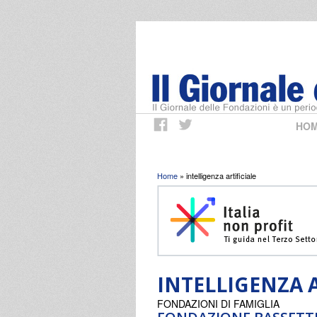
HO
Tu sei qui
Home
» intelligenza artificiale
INTELLIGENZA A
FONDAZIONI DI FAMIGLIA