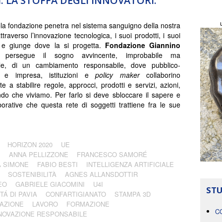
 LA STOFFA DEGLI INNOVATORI.
la fondazione penetra nel sistema sanguigno della nostra
ttraverso l’innovazione tecnologica, i suoi prodotti, i suoi
 e giunge dove la si progetta.
Fondazione Giannino
persegue il sogno avvincente, improbabile ma
bile, di un cambiamento responsabile, dove pubblico-
 e impresa, istituzioni e
policy maker
collaborino
e a stabilire regole, approcci, prodotti e servizi, azioni,
ondo che viviamo. Per farlo si deve sbloccare il sapere e
borative che questa rete di soggetti trattiene fra le sue
HORIZON 2020
UE
I
ANNA PELLIZZONE
FRANCESCO SAMORÉ
 SIMONE
FABIO BESTI
INTELLIGENZA ARTIFICIALE
SOSTENIBILITÀ
AGNES ALLANSDOTTIR
EO
GABRIELE GIACOMINI
U4I
STU
TÁ DI PAVIA
CONFARTIGIANATO
STAMPA 3D
AZIONE
LAVORO
FORMAZIONE
C
NOVAZIONE RESPONSABILE