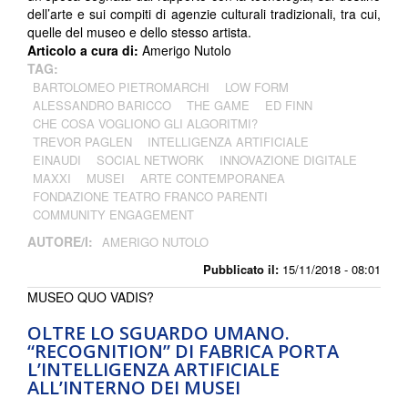
dell’arte e sui compiti di agenzie culturali tradizionali, tra cui,
quelle del museo e dello stesso artista.
Articolo a cura di:
Amerigo Nutolo
TAG:
BARTOLOMEO PIETROMARCHI
LOW FORM
ALESSANDRO BARICCO
THE GAME
ED FINN
CHE COSA VOGLIONO GLI ALGORITMI?
TREVOR PAGLEN
INTELLIGENZA ARTIFICIALE
EINAUDI
SOCIAL NETWORK
INNOVAZIONE DIGITALE
MAXXI
MUSEI
ARTE CONTEMPORANEA
FONDAZIONE TEATRO FRANCO PARENTI
COMMUNITY ENGAGEMENT
AUTORE/I:
AMERIGO NUTOLO
Pubblicato il:
15/11/2018 - 08:01
MUSEO QUO VADIS?
OLTRE LO SGUARDO UMANO.
“RECOGNITION” DI FABRICA PORTA
L’INTELLIGENZA ARTIFICIALE
ALL’INTERNO DEI MUSEI