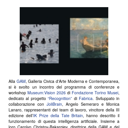
Alla
GAM
, Galleria Civica d'Arte Moderna e Contemporanea,
si è svolto un incontro del programma di conferenze e
workshop
Museum:Vision 2026
di
Fondazione Torino Musei
,
dedicato al progetto
“Recognition”
di
Fabrica
. Sviluppato in
collaborazione con
JoliBrain
, Angelo Semeraro e Monica
Lanaro, rappresentanti del team di lavoro, vincitore della III
edizione dell’
IK Prize della Tate Britain
, hanno descritto il
funzionamento di questa intelligenza artificiale. Insieme a
loro Carolyn Christov-Bakargiev, direttrice della GAM e del