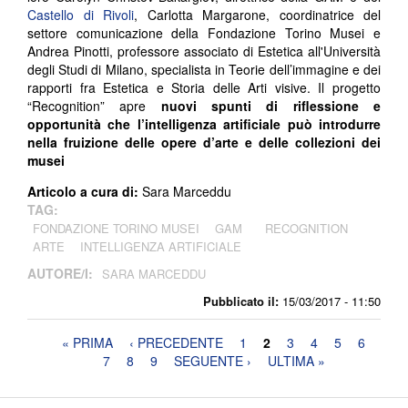
Castello di Rivoli
, Carlotta Margarone, coordinatrice del
settore comunicazione della Fondazione Torino Musei e
Andrea Pinotti, professore associato di Estetica all'Università
degli Studi di Milano, specialista in Teorie dell’immagine e dei
rapporti fra Estetica e Storia delle Arti visive. Il progetto
“Recognition” apre
nuovi spunti di riflessione e
opportunità che l’intelligenza artificiale può introdurre
nella fruizione delle opere d’arte e delle collezioni dei
musei
Articolo a cura di:
Sara Marceddu
TAG:
FONDAZIONE TORINO MUSEI
GAM
RECOGNITION
ARTE
INTELLIGENZA ARTIFICIALE
AUTORE/I:
SARA MARCEDDU
Pubblicato il:
15/03/2017 - 11:50
Pagine
« PRIMA
‹ PRECEDENTE
1
2
3
4
5
6
7
8
9
SEGUENTE ›
ULTIMA »