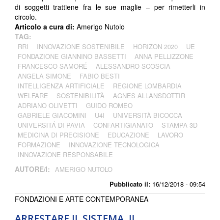
di soggetti trattiene fra le sue maglie – per rimetterli in
circolo.
Articolo a cura di:
Amerigo Nutolo
TAG:
RRI
INNOVAZIONE SOSTENIBILE
HORIZON 2020
UE
FONDAZIONE GIANNINO BASSETTI
ANNA PELLIZZONE
FRANCESCO SAMORÉ
ALESSANDRO SCOSCIA
ANGELA SIMONE
FABIO BESTI
INTELLIGENZA ARTIFICIALE
REGIONE LOMBARDIA
WELFARE
SOSTENIBILITÀ
AGNES ALLANSDOTTIR
ADRIANO OLIVETTI
GUIDO ROMEO
GABRIELE GIACOMINI
U4I
UNIVERSITÀ BICOCCA
UNIVERSITÁ DI PAVIA
CONFARTIGIANATO
STAMPA 3D
MEDICINA DI PRECISIONE
EDUCAZIONE
LAVORO
FORMAZIONE
INNOVAZIONE TECNOLOGICA
INNOVAZIONE RESPONSABILE
AUTORE/I:
AMERIGO NUTOLO
Pubblicato il:
16/12/2018 - 09:54
FONDAZIONI E ARTE CONTEMPORANEA
ARRESTARE IL SISTEMA. IL