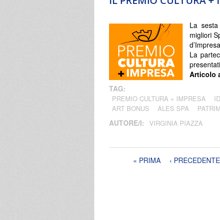
IL PREMIO CULTURA + 
La sesta
migliori S
d’Impresa 
La partec
presentati
Articolo 
TAG:
PREMIO CULTURA + IMPRESA
I
ART BONUS
ALES SPA
PATRI
AUTORE/I:
VIRGINIA PIAZZA
Pagine
« PRIMA
‹ PRECEDENTE