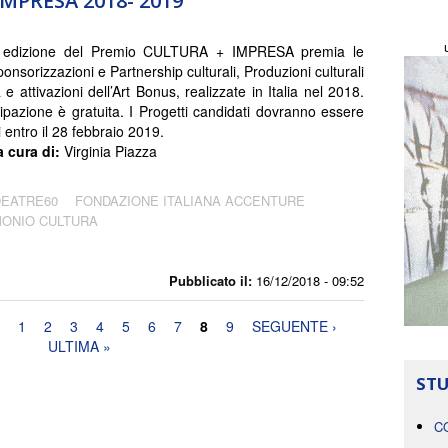
IMPRESA 2018- 2019
 edizione del Premio CULTURA + IMPRESA premia le
ponsorizzazioni e Partnership culturali, Produzioni culturali
e attivazioni dell’Art Bonus, realizzate in Italia nel 2018.
ipazione è gratuita. I Progetti candidati dovranno essere
 entro il 28 febbraio 2019.
a cura di:
Virginia Piazza
DEATRE60
FONDAZIONE ITALIANA ACCENTURE
MONIO CULTURA
Pubblicato il:
16/12/2018 - 09:52
1
2
3
4
5
6
7
8
9
SEGUENTE ›
ULTIMA »
STU
C