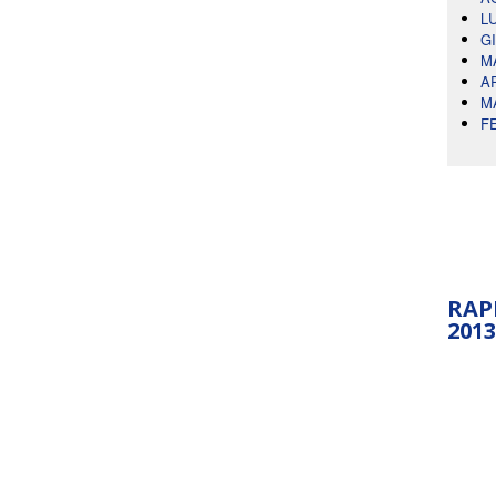
L
G
M
A
M
F
RAP
2013