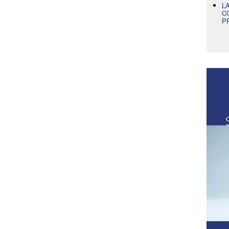
L
C
P