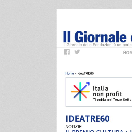
HO
Tu sei qui
Home
» IdeaTRE60
IDEATRE60
NOTIZIE