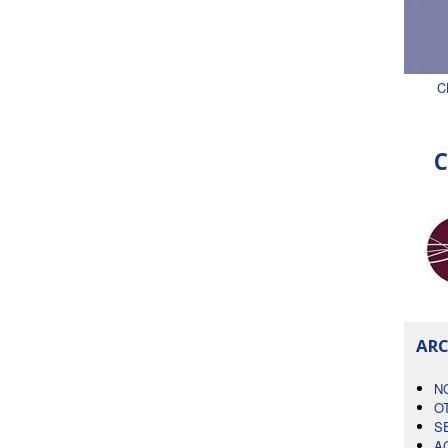
C
C
ARC
N
O
S
A