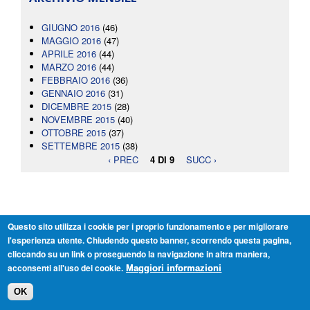
GIUGNO 2016
(46)
MAGGIO 2016
(47)
APRILE 2016
(44)
MARZO 2016
(44)
FEBBRAIO 2016
(36)
GENNAIO 2016
(31)
DICEMBRE 2015
(28)
NOVEMBRE 2015
(40)
OTTOBRE 2015
(37)
SETTEMBRE 2015
(38)
‹ PREC
4 DI 9
SUCC ›
Questo sito utilizza i cookie per i proprio funzionamento e per migliorare
l'esperienza utente. Chiudendo questo banner, scorrendo questa pagina,
cliccando su un link o proseguendo la navigazione in altra maniera,
acconsenti all'uso dei cookie.
Maggiori informazioni
RAPPORTO ANNUALE 2013/2014
OK