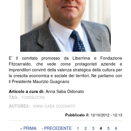
E’ il comitato promosso da Liberrima e Fondazione
Fitzcarraldo, che vede come protagonisti aziende e
imprenditori convinti della valenza strategica della cultura per
la crescita economica e sociale dei territori. Ne parliamo con
il Presidente Maurizio Guagnano
Articolo a cura di:
Anna Saba Didonato
TAG:
FONDAZIONI
AUTORE/I:
ANNA SABA DIDONATO
Pubblicato il:
12/10/2012 - 12:13
Pagine
« PRIMA
‹ PRECEDENTE
1
2
3
4
5
6