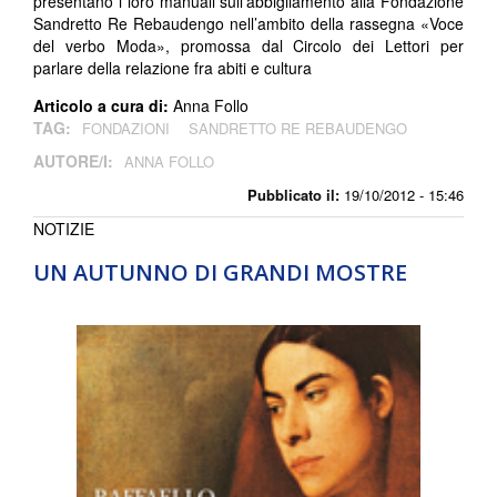
presentano i loro manuali sull’abbigliamento alla Fondazione
Sandretto Re Rebaudengo nell’ambito della rassegna «Voce
del verbo Moda», promossa dal Circolo dei Lettori per
parlare della relazione fra abiti e cultura
Articolo a cura di:
Anna Follo
TAG:
FONDAZIONI
SANDRETTO RE REBAUDENGO
AUTORE/I:
ANNA FOLLO
Pubblicato il:
19/10/2012 - 15:46
NOTIZIE
UN AUTUNNO DI GRANDI MOSTRE