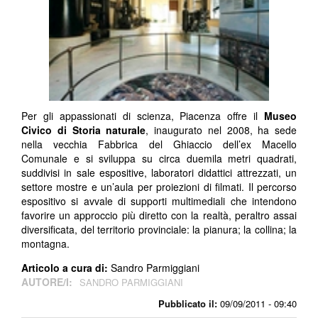
Per gli appassionati di scienza, Piacenza offre il
Museo
Civico di Storia naturale
, inaugurato nel 2008, ha sede
nella vecchia Fabbrica del Ghiaccio dell’ex Macello
Comunale e si sviluppa su circa duemila metri quadrati,
suddivisi in sale espositive, laboratori didattici attrezzati, un
settore mostre e un’aula per proiezioni di filmati. Il percorso
espositivo si avvale di supporti multimediali che intendono
favorire un approccio più diretto con la realtà, peraltro assai
diversificata, del territorio provinciale: la pianura; la collina; la
montagna.
Articolo a cura di:
Sandro Parmiggiani
AUTORE/I:
SANDRO PARMIGGIANI
Pubblicato il:
09/09/2011 - 09:40