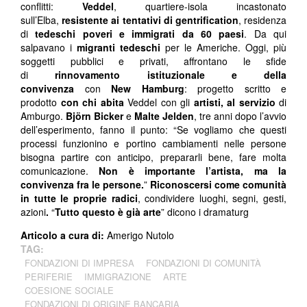
conflitti:
Veddel
, quartiere-isola incastonato
sull’Elba,
resistente ai tentativi di gentrification
, residenza
di
tedeschi poveri e immigrati da 60 paesi
. Da qui
salpavano i
migranti tedeschi
per le Americhe. Oggi, più
soggetti pubblici e privati, affrontano le sfide
di
rinnovamento istituzionale e della
convivenza
con
New Hamburg
: progetto scritto e
prodotto
con chi abita
Veddel con gli
artisti,
al servizio
di
Amburgo.
Björn Bicker
e
Malte Jelden
, tre anni dopo l’avvio
dell’esperimento, fanno il punto: “Se vogliamo che questi
processi funzionino e portino cambiamenti nelle persone
bisogna partire con anticipo, prepararli bene, fare molta
comunicazione.
Non è importante l’artista, ma la
convivenza fra le persone.
”
Riconoscersi come
comunità
in tutte le proprie radici
, condividere luoghi, segni, gesti,
azioni
.
“
Tutto questo è già arte
” dicono i dramaturg
Articolo a cura di:
Amerigo Nutolo
TAG:
FONDAZIONI DI IMPRESA
FONDAZIONI DI COMUNITÀ
PERIFERIE
IMMIGRAZIONE
ARTE
COESIONE SOCIALE
FONDAZIONI DI ORIGINE BANCARIA