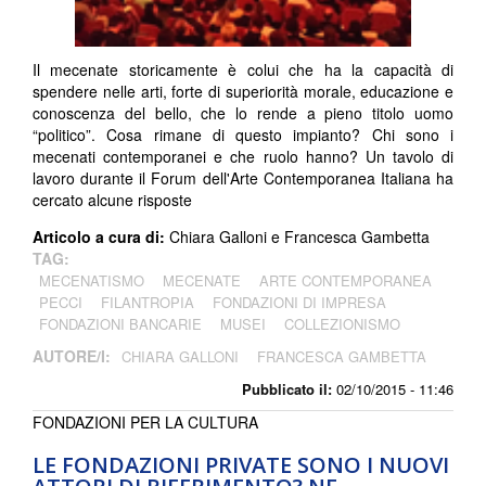
Il mecenate storicamente è colui che ha la capacità di
spendere nelle arti, forte di superiorità morale, educazione e
conoscenza del bello, che lo rende a pieno titolo uomo
“politico”. Cosa rimane di questo impianto? Chi sono i
mecenati contemporanei e che ruolo hanno? Un tavolo di
lavoro durante il Forum dell'Arte Contemporanea Italiana ha
cercato alcune risposte
Articolo a cura di:
Chiara Galloni e Francesca Gambetta
TAG:
MECENATISMO
MECENATE
ARTE CONTEMPORANEA
PECCI
FILANTROPIA
FONDAZIONI DI IMPRESA
FONDAZIONI BANCARIE
MUSEI
COLLEZIONISMO
AUTORE/I:
CHIARA GALLONI
FRANCESCA GAMBETTA
Pubblicato il:
02/10/2015 - 11:46
FONDAZIONI PER LA CULTURA
LE FONDAZIONI PRIVATE SONO I NUOVI