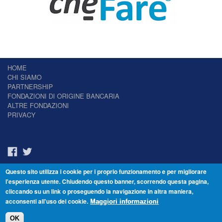
HOME
CHI SIAMO
PARTNERSHIP
FONDAZIONI DI ORIGINE BANCARIA
ALTRE FONDAZIONI
PRIVACY
Questo sito utilizza i cookie per i proprio funzionamento e per migliorare
Il Giornale delle Fondazioni - Periodico telematico
l'esperienza utente. Chiudendo questo banner, scorrendo questa pagina,
Reg. Tribunale n.7 del 22/07/2014 – ISSN 2421-2466
cliccando su un link o proseguendo la navigazione in altra maniera,
© Fondazione Venezia 2000 - Dorsoduro 3488/U - 30123 Venezia - Italia -
acconsenti all'uso dei cookie.
C.F. 94046390277
Maggiori informazioni
OK