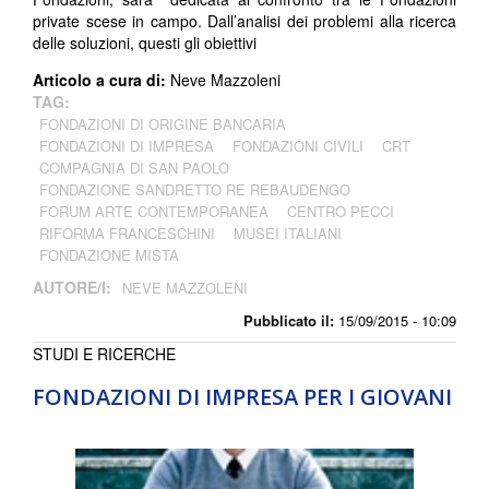
private scese in campo. Dall’analisi dei problemi alla ricerca
delle soluzioni, questi gli obiettivi
Articolo a cura di:
Neve Mazzoleni
TAG:
FONDAZIONI DI ORIGINE BANCARIA
FONDAZIONI DI IMPRESA
FONDAZIONI CIVILI
CRT
COMPAGNIA DI SAN PAOLO
FONDAZIONE SANDRETTO RE REBAUDENGO
FORUM ARTE CONTEMPORANEA
CENTRO PECCI
RIFORMA FRANCESCHINI
MUSEI ITALIANI
FONDAZIONE MISTA
AUTORE/I:
NEVE MAZZOLENI
Pubblicato il:
15/09/2015 - 10:09
STUDI E RICERCHE
FONDAZIONI DI IMPRESA PER I GIOVANI