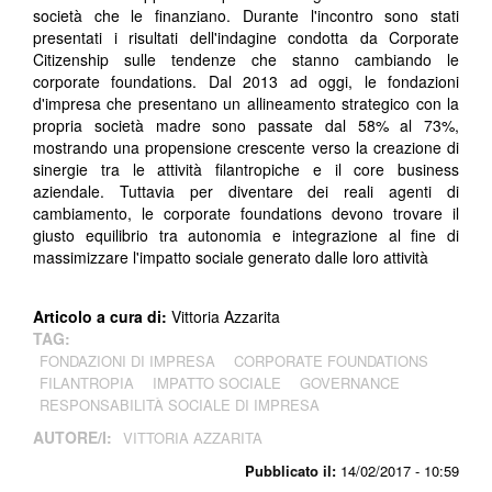
società che le finanziano. Durante l'incontro sono stati
presentati i risultati dell'indagine condotta da Corporate
Citizenship sulle tendenze che stanno cambiando le
corporate foundations. Dal 2013 ad oggi, le fondazioni
d'impresa che presentano un allineamento strategico con la
propria società madre sono passate dal 58% al 73%,
mostrando una propensione crescente verso la creazione di
sinergie tra le attività filantropiche e il core business
aziendale. Tuttavia per diventare dei reali agenti di
cambiamento, le corporate foundations devono trovare il
giusto equilibrio tra autonomia e integrazione al fine di
massimizzare l'impatto sociale generato dalle loro attività
Articolo a cura di:
Vittoria Azzarita
TAG:
FONDAZIONI DI IMPRESA
CORPORATE FOUNDATIONS
FILANTROPIA
IMPATTO SOCIALE
GOVERNANCE
RESPONSABILITÀ SOCIALE DI IMPRESA
AUTORE/I:
VITTORIA AZZARITA
Pubblicato il:
14/02/2017 - 10:59