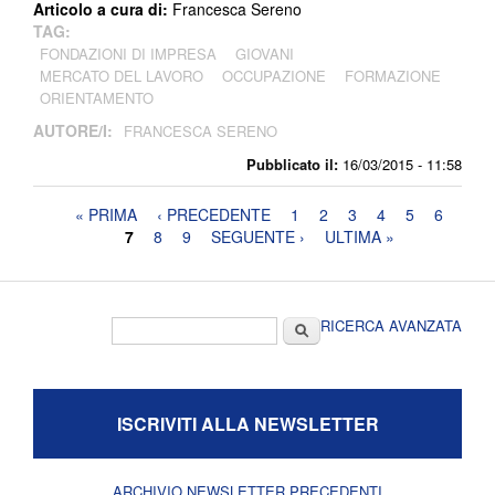
Articolo a cura di:
Francesca Sereno
TAG:
FONDAZIONI DI IMPRESA
GIOVANI
MERCATO DEL LAVORO
OCCUPAZIONE
FORMAZIONE
ORIENTAMENTO
AUTORE/I:
FRANCESCA SERENO
Pubblicato il:
16/03/2015 - 11:58
Pagine
« PRIMA
‹ PRECEDENTE
1
2
3
4
5
6
7
8
9
SEGUENTE ›
ULTIMA »
Form di ricerca
Cerca
RICERCA AVANZATA
ISCRIVITI ALLA NEWSLETTER
ARCHIVIO NEWSLETTER PRECEDENTI