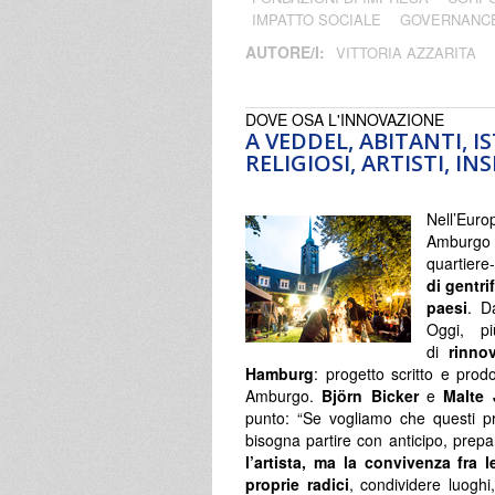
IMPATTO SOCIALE
GOVERNANC
AUTORE/I:
VITTORIA AZZARITA
DOVE OSA L'INNOVAZIONE
A VEDDEL, ABITANTI, I
RELIGIOSI, ARTISTI, I
Nell’Euro
Amburgo a
quartier
di gentri
paesi
. D
Oggi, pi
di
rinno
Hamburg
: progetto scritto e prodo
Amburgo.
Björn Bicker
e
Malte 
punto: “Se vogliamo che questi p
bisogna partire con anticipo, prep
l’artista, ma la convivenza fra 
proprie radici
, condividere luoghi,