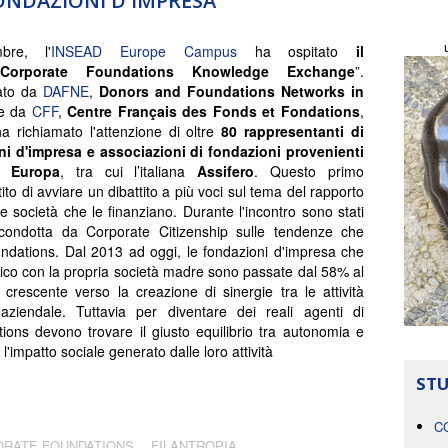
ONDAZIONI D'IMPRESA
bre, l'
INSEAD Europe Campus
ha ospitato
il
Corporate Foundations Knowledge Exchange
”.
ato da
DAFNE
,
Donors and Foundations Networks in
 e da
CFF
,
Centre Français des Fonds et Fondations
,
ha richiamato l'attenzione di oltre
80 rappresentanti di
ni d'impresa e associazioni di fondazioni provenienti
a Europa
, tra cui l’italiana
Assifero
. Questo primo
to di avviare un dibattito a più voci sul tema del rapporto
e società che le finanziano. Durante l'incontro sono stati
ne condotta da Corporate Citizenship sulle tendenze che
ndations. Dal 2013 ad oggi, le fondazioni d'impresa che
ico con la propria società madre sono passate dal 58% al
escente verso la creazione di sinergie tra le attività
 aziendale. Tuttavia per diventare dei reali agenti di
ons devono trovare il giusto equilibrio tra autonomia e
l'impatto sociale generato dalle loro attività
STU
C
RATE FOUNDATIONS
FILANTROPIA