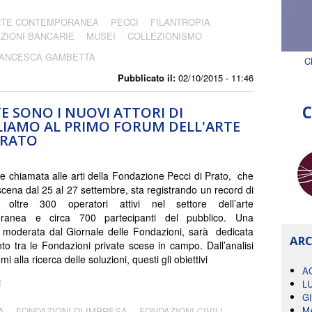
RTE CONTEMPORANEA
PECCI
FILANTROPIA
ZIONI BANCARIE
MUSEI
COLLEZIONISMO
ANCESCA GAMBETTA
C
Pubblicato il:
02/10/2015 - 11:46
C
E SONO I NUOVI ATTORI DI
LIAMO AL PRIMO FORUM DELL'ARTE
PRATO
 chiamata alle arti della Fondazione Pecci di Prato, che
scena dal 25 al 27 settembre, sta registrando un record di
ni: oltre 300 operatori attivi nel settore dell’arte
ranea e circa 700 partecipanti del pubblico. Una
 moderata dal Giornale delle Fondazioni, sarà dedicata
ARC
nto tra le Fondazioni private scese in campo. Dall’analisi
mi alla ricerca delle soluzioni, questi gli obiettivi
A
i
L
G
M
A
FONDAZIONI DI IMPRESA
FONDAZIONI CIVILI