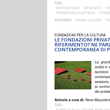
TAG:
MECENATISMO
MECENATE
A
FONDAZIONI DI IMPRESA
FONDA
AUTORE/I:
CHIARA GALLONI
FR
FONDAZIONI PER LA CULTURA
LE FONDAZIONI PRIVAT
RIFERIMENTO? NE PAR
CONTEMPORANEA DI 
La grande
andrà in 
iscrizio
contempo
sessione,
al confro
dei proble
Articolo a cura di:
Neve Mazzolen
TAG:
FONDAZIONI DI ORIGINE BANCARI