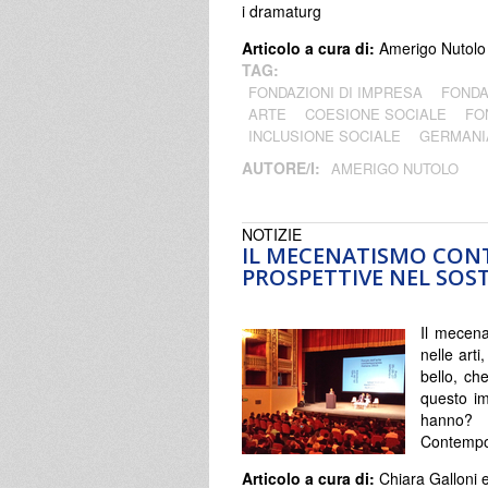
i dramaturg
Articolo a cura di:
Amerigo Nutolo
TAG:
FONDAZIONI DI IMPRESA
FONDA
ARTE
COESIONE SOCIALE
FO
INCLUSIONE SOCIALE
GERMANI
AUTORE/I:
AMERIGO NUTOLO
NOTIZIE
IL MECENATISMO CON
PROSPETTIVE NEL SO
Il mecena
nelle art
bello, ch
questo im
hanno? 
Contempor
Articolo a cura di:
Chiara Galloni