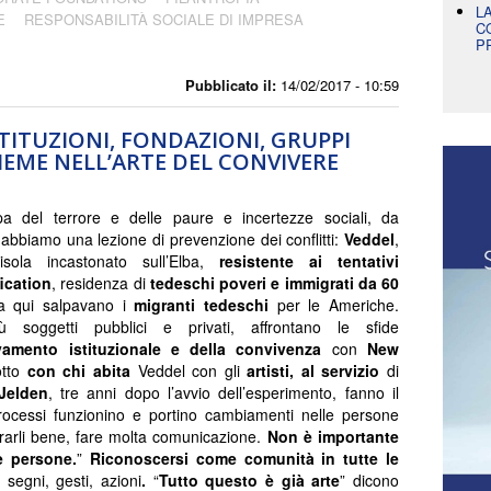
L
E
RESPONSABILITÀ SOCIALE DI IMPRESA
C
P
Pubblicato il:
14/02/2017 - 10:59
STITUZIONI, FONDAZIONI, GRUPPI
NSIEME NELL’ARTE DEL CONVIVERE
pa del terrore e delle paure e incertezze sociali, da
bbiamo una lezione di prevenzione dei conflitti:
Veddel
,
e-isola incastonato sull’Elba,
resistente ai tentativi
fication
, residenza di
tedeschi poveri e immigrati da 60
a qui salpavano i
migranti tedeschi
per le Americhe.
ù soggetti pubblici e privati, affrontano le sfide
vamento istituzionale e della convivenza
con
New
tto
con chi abita
Veddel con gli
artisti,
al servizio
di
Jelden
, tre anni dopo l’avvio dell’esperimento, fanno il
rocessi funzionino e portino cambiamenti nelle persone
ararli bene, fare molta comunicazione.
Non è importante
le persone.
”
Riconoscersi come
comunità in tutte le
 segni, gesti, azioni
.
“
Tutto questo è già arte
” dicono