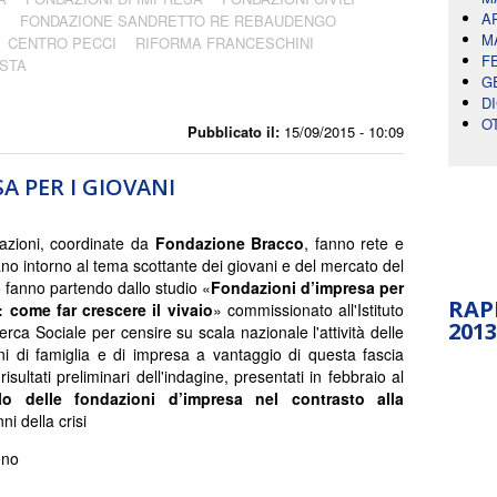
A
O
FONDAZIONE SANDRETTO RE REBAUDENGO
M
CENTRO PECCI
RIFORMA FRANCESCHINI
F
STA
G
D
O
Pubblicato il:
15/09/2015 - 10:09
A PER I GIOVANI
azioni, coordinate da
Fondazione Bracco
, fanno rete e
ano intorno al tema scottante dei giovani e del mercato del
o fanno partendo dallo studio «
Fondazioni d’impresa per
RAP
: come far crescere il vivaio
» commissionato all'Istituto
2013
erca Sociale per censire su scala nazionale l'attività delle
i di famiglia e di impresa a vantaggio di questa fascia
 risultati preliminari dell'indagine, presentati in febbraio al
o delle fondazioni d’impresa nel contrasto alla
ni della crisi
eno