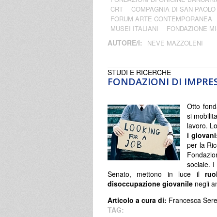
CRT
COMPAGNIA DI SAN PAOL
FORUM ARTE CONTEMPORANEA
MUSEI ITALIANI
FONDAZIONE MI
AUTORE/I:
NEVE MAZZOLENI
STUDI E RICERCHE
FONDAZIONI DI IMPRES
Otto fond
si mobilit
lavoro. L
i giovani
per la Ric
Fondazion
sociale. I
Senato, mettono in luce il
ruol
disoccupazione giovanile
negli an
Articolo a cura di:
Francesca Ser
TAG: