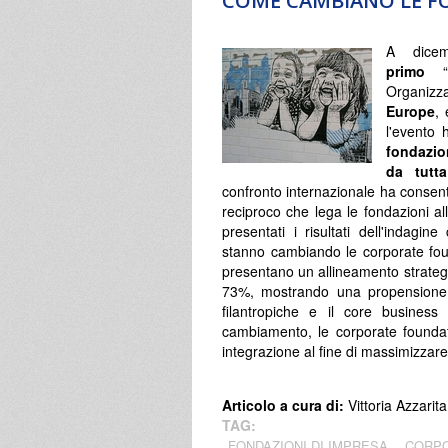
COME CAMBIANO LE F
A dicem
primo
“
Organizz
Europe
,
l'evento 
fondazio
da tutt
confronto internazionale ha consenti
reciproco che lega le fondazioni all
presentati i risultati dell'indagi
stanno cambiando le corporate fou
presentano un allineamento strateg
73%, mostrando una propensione cr
filantropiche e il core business
cambiamento, le corporate foundati
integrazione al fine di massimizzare 
Articolo a cura di:
Vittoria Azzarita
TAG:
FONDAZIONI DI IMPRESA
CORPO