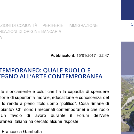
C
ZIONI DI COMUNITÀ
PERIFERIE
IMMIGRAZIONE
NDAZIONI DI ORIGINE BANCARIA
A
Pubblicato il:
15/01/2017 - 22:47
TEMPORANEO: QUALE RUOLO E
STEGNO ALL’ARTE CONTEMPORANEA
te storicamente è colui che ha la capacità di spendere
i, forte di superiorità morale, educazione e conoscenza del
e lo rende a pieno titolo uomo “politico”. Cosa rimane di
pianto? Chi sono i mecenati contemporanei e che ruolo
Un tavolo di lavoro durante il Forum dell'Arte
anea Italiana ha cercato alcune risposte
 e Francesca Gambetta